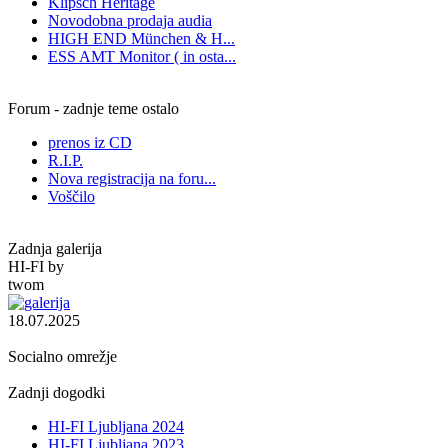
Klipsch Heritage
Novodobna prodaja audia
HIGH END München & H...
ESS AMT Monitor ( in osta...
Forum - zadnje teme ostalo
prenos iz CD
R.I.P.
Nova registracija na foru...
Voščilo
Zadnja galerija
HI-FI by
twom
18.07.2025
Socialno omrežje
Zadnji dogodki
HI-FI Ljubljana 2024
HI-FI Ljubljana 2023