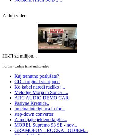
Zadnji video
HI-FI za milijon...
Forum - zadnje teme audio/video
Kaj trenutno poslušate?
CD - original vs. ripped
Ko kabel naredi razliko :...
Melodije Morja in Sonca -...
ARC AUDIO DEMO CAR
Pasivne Kretnice..
umetna inteligenca in for...
step-down converter
Zamenjajte jekleno kuglic...
MOREL Supremo 93 SE - nov...
GRAMOFON - ROČKA - ODJEM...