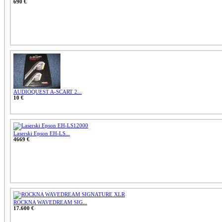
690 €
AUDIOQUEST A-SCART 2...
10 €
Laserski Epson EH-LS...
4669 €
ROCKNA WAVEDREAM SIG...
17.600 €