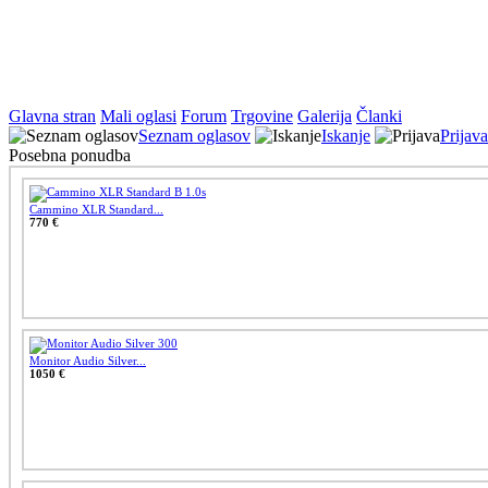
Glavna stran
Mali oglasi
Forum
Trgovine
Galerija
Članki
Seznam oglasov
Iskanje
Prijava
Posebna ponudba
Cammino XLR Standard...
770 €
Monitor Audio Silver...
1050 €