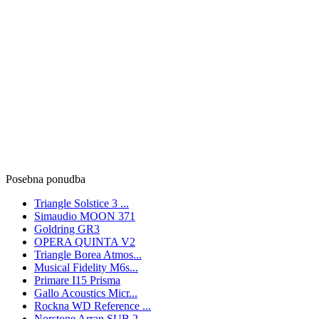
Posebna ponudba
Triangle Solstice 3 ...
Simaudio MOON 371
Goldring GR3
OPERA QUINTA V2
Triangle Borea Atmos...
Musical Fidelity M6s...
Primare I15 Prisma
Gallo Acoustics Micr...
Rockna WD Reference ...
Norstone Arran SUB 2...