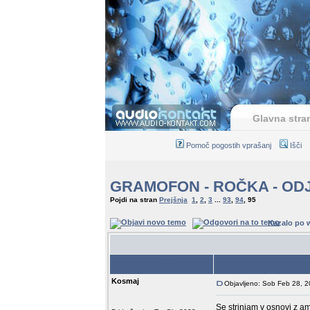
Glavna stra
Pomoč pogostih vprašanj
Išči
GRAMOFON - ROČKA - OD
Pojdi na stran
Prejšnja
1
,
2
,
3
...
93
,
94
,
95
Kazalo po 
Avtor
Kosmaj
Objavljeno: Sob Feb 28, 
Se strinjam v osnovi z 