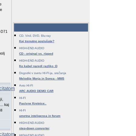
e
se
Zadnje teme - HI-FI
P-D71
CD, Vinil, DVD, Blu-ray
Kaj trenutno poslušate?
HIGH-END AUDIO
bolj
CD - original vs. ripped
HIGH-END AUDIO
Ko kabel naredi razliko :D
Dogodki v svetu HI-FI-ja, srečanja
Melodije Morja in Sonca - MMS
Avto HI-FI
ARC AUDIO DEMO CAR
HI-FI
i,
Pasivne Kretnice..
.. kaj
ti
HI-FI
umetna inteligenca in forum
HIGH-END AUDIO
step-down converter
HIGH-END AUDIO