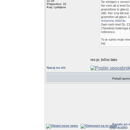
11:28
Se strinjam v osnov
Prispevkov: 31
Ne vem ali si imel ž
Kraj: Ljubljana
gramofone in glavo).
sliši. Ker zna biti k
gramofon ali glavo. 
reklamna oblačila
Sam sem imel SL-130
(Yamaha) katerega im
referenco.
To je samo moje mnenj
top.
res je, točno tako
Nazaj na vrh
Pokaži sporo
Kazalo po 
END AUDIO