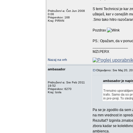
S temi Technicsi je kar 
Pridružen/-a: Čet Jun 2008
ušteješ, ker v cenejših mo
0:06
Prispevkov: 168
.Smo tako hitro razočara
Kraj: PIRAN
Pozdrav
PS.: Opažam, da v ponudb
_________________
MZI.PERX
Nazaj na vrh
ambasador
Objavljeno: Sre Maj 20, 2
ambasador je napis
Pridružen/-a: Sre Feb 2011
19:52
Prispevkov: 6270
Trenutno uporabljam 
Kraj: Izola
trafo. Samo da so pre
in pre-preji. To slednj
Pa se je zgodilo da sem z
na mm vrednost in spreda
Rezultat? Izginila zrnat
zbora kadar se kolektivno
ambienca.