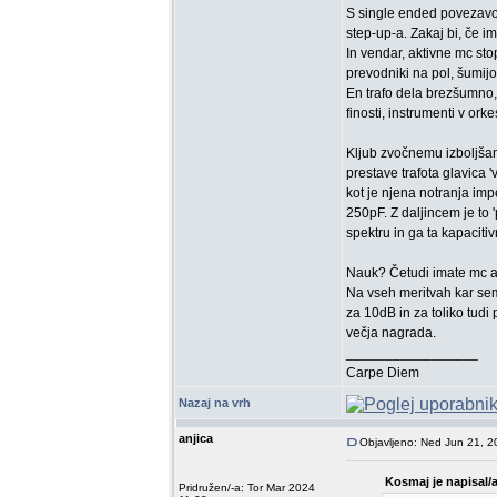
S single ended povezavo 
step-up-a. Zakaj bi, če i
In vendar, aktivne mc sto
prevodniki na pol, šumijo 
En trafo dela brezšumno,
finosti, instrumenti v or
Kljub zvočnemu izboljša
prestave trafota glavica
kot je njena notranja im
250pF. Z daljincem je to 
spektru in ga ta kapacitiv
Nauk? Četudi imate mc ak
Na vseh meritvah kar sem
za 10dB in za toliko tudi
večja nagrada.
_________________
Carpe Diem
Nazaj na vrh
anjica
Objavljeno: Ned Jun 21, 
Kosmaj je napisal/a
Pridružen/-a: Tor Mar 2024