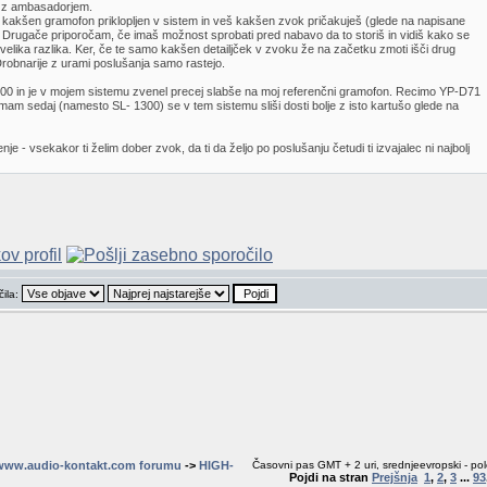
i z ambasadorjem.
e kakšen gramofon priklopljen v sistem in veš kakšen zvok pričakuješ (glede na napisane
 Drugače priporočam, če imaš možnost sprobati pred nabavo da to storiš in vidiš kako se
ar velika razlika. Ker, če te samo kakšen detailjček v zvoku že na začetku zmoti išči drug
Drobnarije z urami poslušanja samo rastejo.
0 in je v mojem sistemu zvenel precej slabše na moj referenčni gramofon. Recimo YP-D71
am sedaj (namesto SL- 1300) se v tem sistemu sliši dosti bolje z isto kartušo glede na
e - vsekakor ti želim dober zvok, da ti da željo po poslušanju četudi ti izvajalec ni najbolj
čila:
www.audio-kontakt.com forumu
->
HIGH-
Časovni pas GMT + 2 uri, srednjeevropski - pol
Pojdi na stran
Prejšnja
1
,
2
,
3
...
93