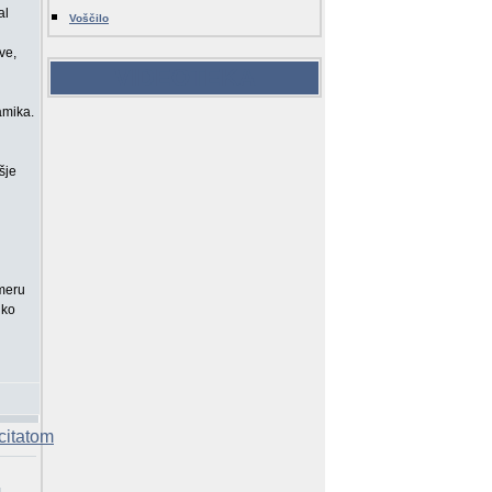
al
Voščilo
ve,
VIDEOTEKA
amika.
šje
imeru
iko