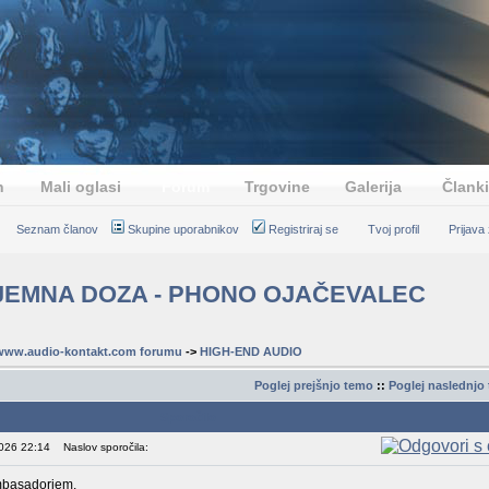
n
Mali oglasi
Forum
Trgovine
Galerija
Članki
Seznam članov
Skupine uporabnikov
Registriraj se
Tvoj profil
Prijava
JEMNA DOZA - PHONO OJAČEVALEC
www.audio-kontakt.com forumu
->
HIGH-END AUDIO
Poglej prejšnjo temo
::
Poglej naslednjo
Sporočilo
2026 22:14
Naslov sporočila:
ambasadorjem.