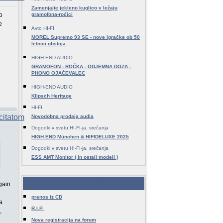
Zamenjajte jekleno kuglico v ležaju
o
gramofona-roćici
e
Avto HI-FI
MOREL Supremo 93 SE - nove igračke ob 50
letnici obstoja
HIGH-END AUDIO
GRAMOFON - ROČKA - ODJEMNA DOZA -
PHONO OJAČEVALEC
HIGH-END AUDIO
Klipsch Heritage
HI-FI
Novodobna prodaja audia
Dogodki v svetu HI-FI-ja, srečanja
HIGH END München & HIFIDELUXE 2025
Dogodki v svetu HI-FI-ja, srečanja
ESS AMT Monitor ( in ostali modeli )
Zadnje teme - ostalo
gain
prenos iz CD
a
R.I.P.
,
Nova registracija na forum