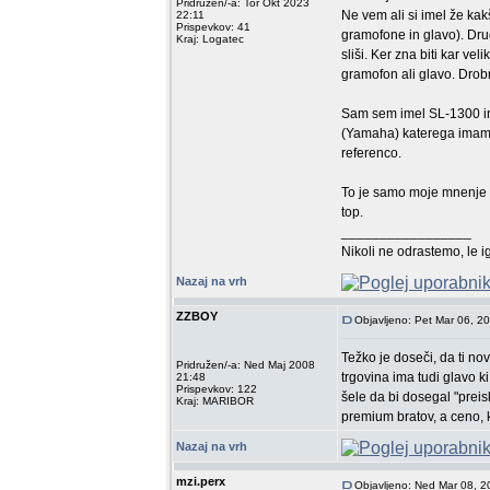
Pridružen/-a: Tor Okt 2023
Ne vem ali si imel že ka
22:11
Prispevkov: 41
gramofone in glavo). Dru
Kraj: Logatec
sliši. Ker zna biti kar ve
gramofon ali glavo. Drob
Sam sem imel SL-1300 in
(Yamaha) katerega imam s
referenco.
To je samo moje mnenje - 
top.
_________________
Nikoli ne odrastemo, le i
Nazaj na vrh
ZZBOY
Objavljeno: Pet Mar 06, 2
Težko je doseči, da ti no
Pridružen/-a: Ned Maj 2008
trgovina ima tudi glavo ki
21:48
Prispevkov: 122
šele da bi dosegal "prei
Kraj: MARIBOR
premium bratov, a ceno, 
Nazaj na vrh
mzi.perx
Objavljeno: Ned Mar 08, 