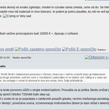
zmeda skoraj vsi enako zgledajo, modeli in oznake sama zmeda, cene od do. Se hitr
delih niso isti materiali in nivo toleranc. In potem je polno plastike, ku niti ne veš kj
ni.
ah večine proizvajalcev tudi 10000 € +, šparajo z ročkami.
Telefon: -
026 11:03
Naslov sporočila:
al/a:
Schiit Skoll v balansirani povezavi z Denon, imam pa v načrtu vstaviti step-up balansirani
j druge prioritete, tudi ker sem z rezultatom zadovoljen in ne delam več rolling-a s step-upi
e, da ostajajo v omari tri phonoti in dva pre-preja, brez želje priklopiti jih ...
a teste ponovno ožičil s single ended kablom. Ponudila se je prilika Skollu znižati 
j vpreči Ortofon T20mkll trafo step-up.
ost v zvoku ki se je pojavljala v zahtevnih pasažh glasbe, recimo mešanega pevskeg
 'derejo', povečana scena, izzvenevanje instrumentov (klavir je lepo slišat v takem)