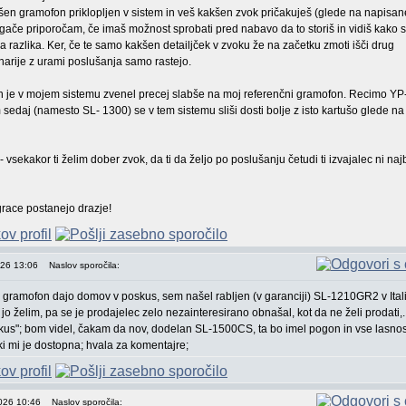
kšen gramofon priklopljen v sistem in veš kakšen zvok pričakuješ (glede na napisan
gače priporočam, če imaš možnost sprobati pred nabavo da to storiš in vidiš kako 
lika razlika. Ker, če te samo kakšen detailjček v zvoku že na začetku zmoti išči drug
narije z urami poslušanja samo rastejo.
 je v mojem sistemu zvenel precej slabše na moj referenčni gramofon. Recimo Y
edaj (namesto SL- 1300) se v tem sistemu sliši dosti bolje z isto kartušo glede na
vsekakor ti želim dober zvok, da ti da željo po poslušanju četudi ti izvajalec ni naj
grace postanejo drazje!
026 13:06
Naslov sporočila:
v gramofon dajo domov v poskus, sem našel rabljen (v garanciji) SL-1210GR2 v Italij
 jo želim, pa se je prodajelec zelo nezainteresirano obnašal, kot da ne želi prodati,...
skus"; bom videl, čakam da nov, dodelan SL-1500CS, ta bo imel pogon in vse lasnos
ki mi je dostopna; hvala za komentajre;
2026 10:46
Naslov sporočila: