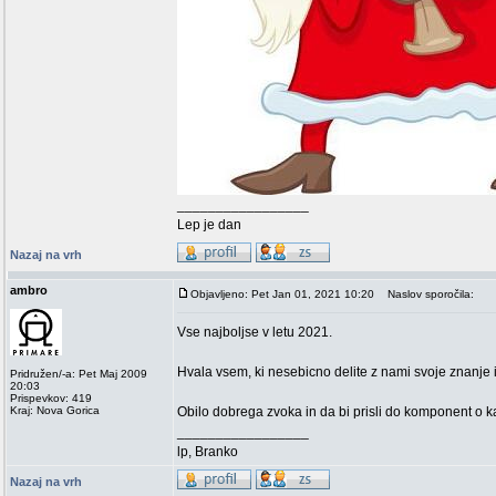
_________________
Lep je dan
Nazaj na vrh
ambro
Objavljeno: Pet Jan 01, 2021 10:20
Naslov sporočila:
Vse najboljse v letu 2021.
Hvala vsem, ki nesebicno delite z nami svoje znanje i
Pridružen/-a: Pet Maj 2009
20:03
Prispevkov: 419
Kraj: Nova Gorica
Obilo dobrega zvoka in da bi prisli do komponent o ka
_________________
lp, Branko
Nazaj na vrh