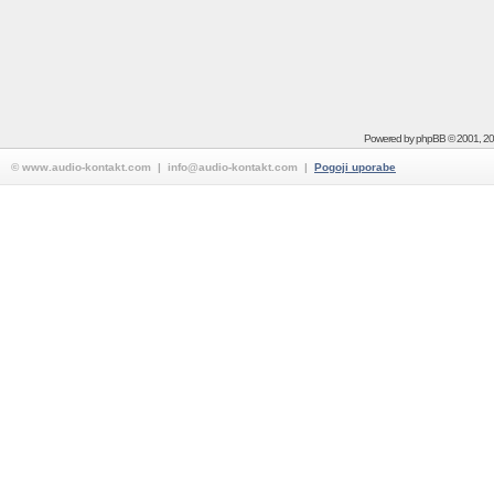
Powered by
phpBB
© 2001, 2
© www.audio-kontakt.com | info@audio-kontakt.com |
Pogoji uporabe