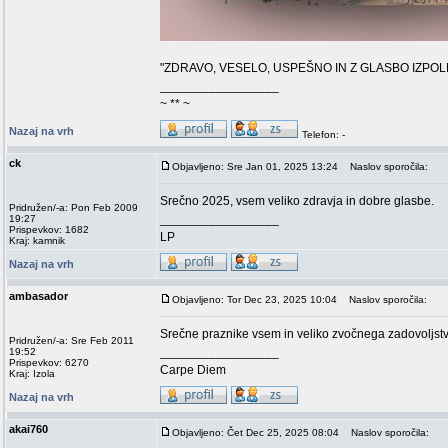
"ZDRAVO, VESELO, USPEŠNO IN Z GLASBO IZPO
_________________
~ ** ~
Nazaj na vrh
Telefon: -
ck
Objavljeno: Sre Jan 01, 2025 13:24
Naslov sporočila:
Srečno 2025, vsem veliko zdravja in dobre glasbe.
Pridružen/-a: Pon Feb 2009
_________________
19:27
Prispevkov: 1682
LP
Kraj: kamnik
Nazaj na vrh
ambasador
Objavljeno: Tor Dec 23, 2025 10:04
Naslov sporočila:
Srečne praznike vsem in veliko zvočnega zadovoljst
Pridružen/-a: Sre Feb 2011
_________________
19:52
Prispevkov: 6270
Carpe Diem
Kraj: Izola
Nazaj na vrh
akai760
Objavljeno: Čet Dec 25, 2025 08:04
Naslov sporočila: