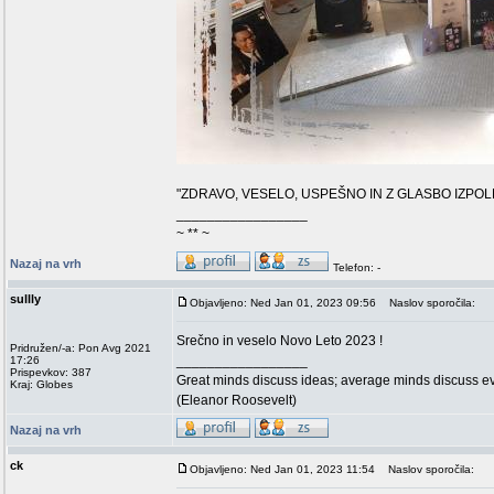
"ZDRAVO, VESELO, USPEŠNO IN Z GLASBO IZPO
_________________
~ ** ~
Nazaj na vrh
Telefon: -
sullly
Objavljeno: Ned Jan 01, 2023 09:56
Naslov sporočila:
Srečno in veselo Novo Leto 2023 !
Pridružen/-a: Pon Avg 2021
_________________
17:26
Prispevkov: 387
Great minds discuss ideas; average minds discuss ev
Kraj: Globes
(Eleanor Roosevelt)
Nazaj na vrh
ck
Objavljeno: Ned Jan 01, 2023 11:54
Naslov sporočila: