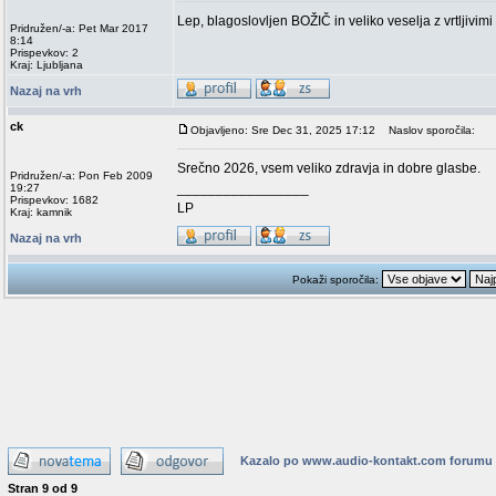
Lep, blagoslovljen BOŽIČ in veliko veselja z vrtljivim
Pridružen/-a: Pet Mar 2017
8:14
Prispevkov: 2
Kraj: Ljubljana
Nazaj na vrh
ck
Objavljeno: Sre Dec 31, 2025 17:12
Naslov sporočila:
Srečno 2026, vsem veliko zdravja in dobre glasbe.
Pridružen/-a: Pon Feb 2009
_________________
19:27
Prispevkov: 1682
LP
Kraj: kamnik
Nazaj na vrh
Pokaži sporočila:
Kazalo po www.audio-kontakt.com forumu
Stran
9
od
9