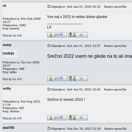
ck
Objavljeno: Sob Jan 01, 2022 00:19
Naslov sporočila:
Vse naj v 2022 in veliko dobre glasbe.
Pridružen/-a: Pon Feb 2009
_________________
19:27
Prispevkov: 1682
LP
Kraj: kamnik
Nazaj na vrh
matej
Objavljeno: Sob Jan 01, 2022 13:57
Naslov sporočila:
Srečno 2022 vsem ne glede na to ali imat
Pridružen/-a: Čet Jun 2008
18:07
Prispevkov: 588
Kraj: laško
Nazaj na vrh
sullly
Objavljeno: Sob Jan 01, 2022 16:40
Naslov sporočila:
Srečno in veselo 2022 !
Pridružen/-a: Pon Avg 2021
17:26
Prispevkov: 387
Kraj: Globes
Nazaj na vrh
akai760
Objavljeno: Sob Dec 24, 2022 22:26
Naslov sporočila: