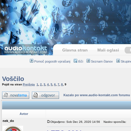
Glavna stran
Mali oglasi
Pomoč pogostih vprašanj
Išči
Seznam članov
Skupin
Voščilo
Pojdi na stran
Prejšnja
1
,
2
,
3
,
4
,
5
,
6
,
7
,
8
,
9
Kazalo po www.audio-kontakt.com forumu
Avtor
nek_do
Objavljeno: Sob Dec 26, 2020 14:56
Naslov sporočila: