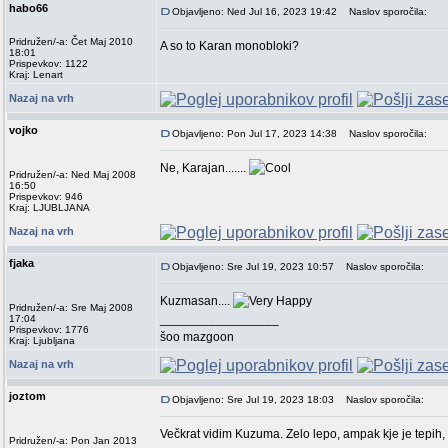
habo66
Objavljeno: Ned Jul 16, 2023 19:42
Naslov sporočila:
Pridružen/-a: Čet Maj 2010
A so to Karan monobloki?
18:01
Prispevkov: 1122
Kraj: Lenart
Nazaj na vrh
vojko
Objavljeno: Pon Jul 17, 2023 14:38
Naslov sporočila:
Ne, Karajan.......
Pridružen/-a: Ned Maj 2008
16:50
Prispevkov: 946
Kraj: LJUBLJANA
Nazaj na vrh
fjaka
Objavljeno: Sre Jul 19, 2023 10:57
Naslov sporočila:
Kuzmasan....
Pridružen/-a: Sre Maj 2008
_________________
17:04
Prispevkov: 1776
šoo mazgoon
Kraj: Ljubljana
Nazaj na vrh
joztom
Objavljeno: Sre Jul 19, 2023 18:03
Naslov sporočila:
Večkrat vidim Kuzuma. Zelo lepo, ampak kje je tepih,
Pridružen/-a: Pon Jan 2013