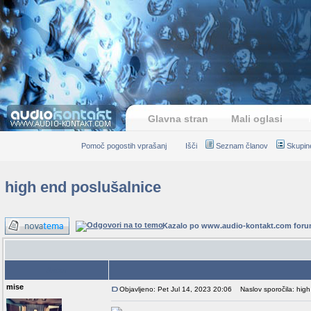
Glavna stran
Mali oglasi
Pomoč pogostih vprašanj
Išči
Seznam članov
Skupin
high end poslušalnice
Kazalo po www.audio-kontakt.com for
Avtor
mise
Objavljeno: Pet Jul 14, 2023 20:06
Naslov sporočila: high