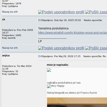
11:07
Prispevkov: 1976
Kraj: Ljubljana
Nazaj na vrh
ck
Objavljeno: Sob Apr 19, 2025 20:52
Naslov sporočila:
Yamahina poslušalnica
Pridružen/-a: Pon Feb 2009
https://www.whathifi.com/hi-fi/rubber-wood-and-rect
19:27
Prispevkov: 1682
_________________
Kraj: kamnik
LP
Nazaj na vrh
anjica
Objavljeno: Pet Maj 29, 2026 17:15
Naslov sporočila: Re: 
mise je napisal/a:
Pridružen/-a: Tor Mar 2024
11:28
Prispevkov: 31
Kraj: Ljubljana
najboljša poslušalnica pri nas
Nekaj fotografij na obisku pri Francu Kuzmi