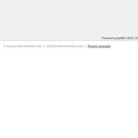
Powered by
phpBB
© 2001, 2
© www.audio-kontakt.com | info@audio-kontakt.com |
Pogoji uporabe