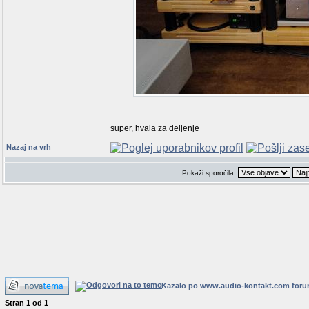
super, hvala za deljenje
Nazaj na vrh
Pokaži sporočila:
Kazalo po www.audio-kontakt.com for
Stran
1
od
1