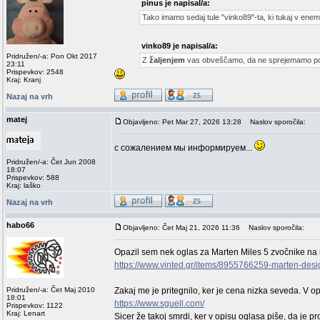
pinus je napisal/a:
Tako imamo sedaj tule "vinko89"-ta, ki tukaj v enem 
vinko89 je napisal/a:
Pridružen/-a: Pon Okt 2017
Z
žaljenjem
vas obveščamo, da ne sprejemamo p
23:11
Prispevkov: 2548
Kraj: Kranj
Nazaj na vrh
matej
Objavljeno: Pet Mar 27, 2026 13:28
Naslov sporočila:
с сожалением мы информируем...
Pridružen/-a: Čet Jun 2008
18:07
Prispevkov: 588
Kraj: laško
Nazaj na vrh
habo66
Objavljeno: Čet Maj 21, 2026 11:36
Naslov sporočila:
Opazil sem nek oglas za Marten Miles 5 zvočnike na n
https://www.vinted.gr/items/8955766259-marten-desi
Pridružen/-a: Čet Maj 2010
Zakaj me je pritegnilo, ker je cena nizka seveda. V op
18:01
https://www.sguell.com/
Prispevkov: 1122
Kraj: Lenart
Sicer že takoj smrdi, ker v opisu oglasa piše, da je pr