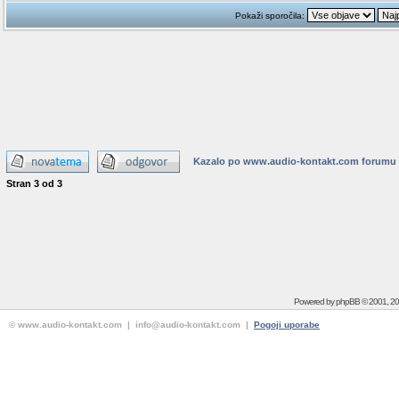
Pokaži sporočila:
Kazalo po www.audio-kontakt.com forumu
Stran
3
od
3
Powered by
phpBB
© 2001, 2
© www.audio-kontakt.com | info@audio-kontakt.com |
Pogoji uporabe