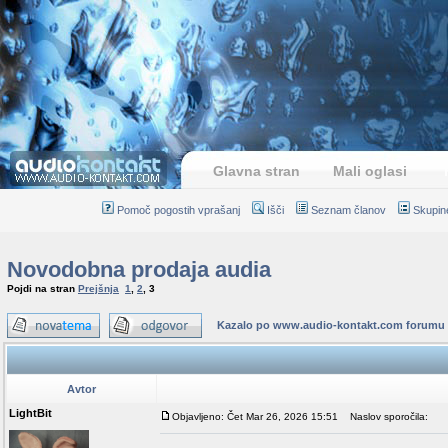
Glavna stran
Mali oglasi
Pomoč pogostih vprašanj
Išči
Seznam članov
Skupin
Novodobna prodaja audia
Pojdi na stran
Prejšnja
1
,
2
,
3
Kazalo po www.audio-kontakt.com forumu
Avtor
LightBit
Objavljeno: Čet Mar 26, 2026 15:51
Naslov sporočila: