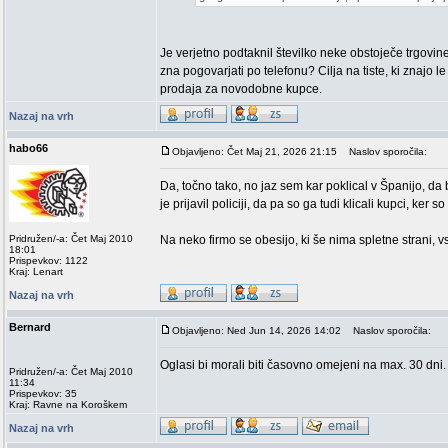
Je verjetno podtaknil številko neke obstoječe trgovine
zna pogovarjati po telefonu? Cilja na tiste, ki znajo 
prodaja za novodobne kupce.
Nazaj na vrh
habo66
Objavljeno: Čet Maj 21, 2026 21:15
Naslov sporočila:
Da, točno tako, no jaz sem kar poklical v Španijo, da b
je prijavil policiji, da pa so ga tudi klicali kupci, ker s
Pridružen/-a: Čet Maj 2010
Na neko firmo se obesijo, ki še nima spletne strani, vs
18:01
Prispevkov: 1122
Kraj: Lenart
Nazaj na vrh
Bernard
Objavljeno: Ned Jun 14, 2026 14:02
Naslov sporočila:
Oglasi bi morali biti časovno omejeni na max. 30 dni.
Pridružen/-a: Čet Maj 2010
11:34
Prispevkov: 35
Kraj: Ravne na Koroškem
Nazaj na vrh