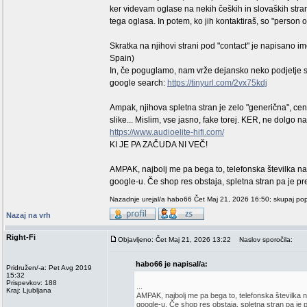
ker videvam oglase na nekih čeških in slovaških str
tega oglasa. In potem, ko jih kontaktiraš, so "person o
Skratka na njihovi strani pod "contact" je napisano i
Spain)
In, če poguglamo, nam vrže dejansko neko podjetje s 
google search:
https://tinyurl.com/2vx75kdj
Ampak, njihova spletna stran je zelo "generična", cen
slike... Mislim, vse jasno, fake torej. KER, ne dolgo 
https://www.audioelite-hifi.com/
KI JE PA ZAČUDA NI VEČ!
AMPAK, najbolj me pa bega to, telefonska številka na 
google-u. Če shop res obstaja, spletna stran pa je pr
Nazadnje urejal/a habo66 Čet Maj 21, 2026 16:50; skupaj popr
Nazaj na vrh
Right-Fi
Objavljeno: Čet Maj 21, 2026 13:22
Naslov sporočila:
habo66 je napisal/a:
Pridružen/-a: Pet Avg 2019
15:32
Prispevkov: 188
...
Kraj: Ljubljana
AMPAK, najbolj me pa bega to, telefonska številka na
google-u. Če shop res obstaja, spletna stran pa je 