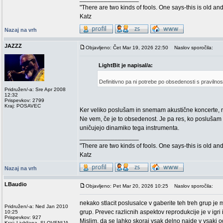
"There are two kinds of fools. One says-this is old an
Katz
Nazaj na vrh
JAZZZ
Objavljeno: Čet Mar 19, 2026 22:50
Naslov sporočila:
LightBit je napisal/a:
Definitivno pa ni potrebe po obsedenosti s pravilnos
Pridružen/-a: Sre Apr 2008
12:32
Prispevkov: 2799
Kraj: POSAVEC
Ker veliko poslušam in snemam akustične koncerte, mi
Ne vem, če je to obsedenost. Je pa res, ko poslušam
uničujejo dinamiko tega instrumenta.
_________________
"There are two kinds of fools. One says-this is old an
Katz
Nazaj na vrh
LBaudio
Objavljeno: Pet Mar 20, 2026 10:25
Naslov sporočila:
nekako stlacit poslusalce v gaberite teh treh grup je
Pridružen/-a: Ned Jan 2010
grup. Prevec razlicnih aspektov reprodukcije je v igri
10:25
Prispevkov: 927
Mislim, da se lahko skoraj vsak delno najde v vsaki od
Kraj: Ljubljana, SLOVENIJA