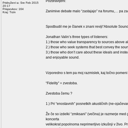
Pozdravljeni:
Pridružen/-a: Sre Feb 2015
20:17
Prispevkov: 164
Zanimive debate malo “zastajajo” na forumu,… pa z
Kraj: Trzin
Spodbudil me je članek v znani reviji“Absolute Sound
Jonathan Valin’s three types of listeners:
1.) those who value transparency to sources above al
2.) those who seek systems that best convey the sound
3.) those who don’t care about these ideals and ins
and enjoyable sound.
Vzporedno s tem pa moj razmislek, kaj točno pomeni 
“Fidelity” = zvestoba.
Zvestoba čemu ?
1.) Pri “enostavnih” posnetkih akustičnih (ne-ojačev
Že če so izdelki “zmiksani” (večina) je razmerje med gl
koncerta
velikokrat popolnoma neprimerljivo izkušnji v živo. P