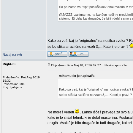
So pa zame vsi "tipi" poslušalcev enakovredni v tem
@JAZZZ, zanima me, na kakšen način v produkciji u
sistemu. Bi delal kaj drugače, če bi jih delal samo
Kako pa veš, kaj je "originalno" na nosilcu zvoka ?
se bo slišala različno na vseh 3,.... Kateri je pravi ?
Nazaj na vrh
Right-Fi
Objavljeno: Pon Maj 18, 2026 09:27
Naslov sporočila:
mihamusic je napisal/a:
Pridružen/-a: Pet Avg 2019
15:32
Prispevkov: 188
Kraj: Ljubljana
Kako pa veš, kaj je "originalno" na nosilcu zvoka
se bo slišala različno na vseh 3,.... Kateri je pravi ?
Ne moreš vedeti
. Lahko iščeš pravega za svoja u
kako je to slišal tehnik, ki je delal mastering. Posluš
drugih. Vsakič je bilo drugače in tudi drugače, kot pr