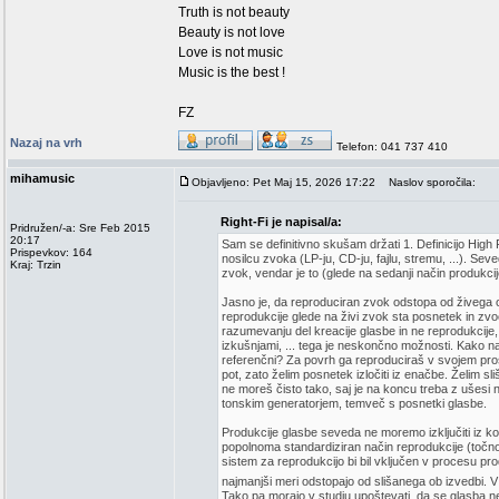
Truth is not beauty
Beauty is not love
Love is not music
Music is the best !
FZ
Nazaj na vrh
Telefon: 041 737 410
mihamusic
Objavljeno: Pet Maj 15, 2026 17:22
Naslov sporočila:
Right-Fi je napisal/a:
Pridružen/-a: Sre Feb 2015
20:17
Sam se definitivno skušam držati 1. Definicijo High 
Prispevkov: 164
nosilcu zvoka (LP-ju, CD-ju, fajlu, stremu, ...). Seveda 
Kraj: Trzin
zvok, vendar je to (glede na sedanji način produkci
Jasno je, da reproduciran zvok odstopa od živega ozi
reprodukcije glede na živi zvok sta posnetek in zv
razumevanju del kreacije glasbe in ne reprodukcij
izkušnjami, ... tega je neskončno možnosti. Kako naj
referenčni? Za povrh ga reproduciraš v svojem prost
pot, zato želim posnetek izločiti iz enačbe. Želim sl
ne moreš čisto tako, saj je na koncu treba z ušesi 
tonskim generatorjem, temveč s posnetki glasbe.
Produkcije glasbe seveda ne moremo izključiti iz konc
popolnoma standardiziran način reprodukcije (točno 
sistem za reprodukcijo bi bil vključen v procesu pro
najmanjši meri odstopajo od slišanega ob izvedbi. V 
Tako pa morajo v studiu upoštevati, da se glasba n