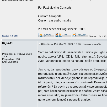
_________________
For Fast Moving Concerts
Custom Aeroports
Custom car audio installs
2 X WR setter dBDrag street B - 2005
Nazaj na vrh
Telefon: 041 8
Right-Fi
Objavljeno: Pet Mar 20, 2026 15:26
Naslov sporočila:
Sam se definitivno skušam držati 1. Definicijo High Fi
Pridružen/-a: Pet Avg 2019
nosilcu zvoka (LP-ju, CD-ju, fajlu, stremu, ...). Seveda s
15:32
Prispevkov: 188
zvok, vendar je to (glede na sedanji način produkcij
Kraj: Ljubljana
Jasno je, da reproduciran zvok odstopa od živega oziro
reprodukcije glede na živi zvok sta posnetek in zvočn
razumevanju del kreacije glasbe in ne reprodukcije,
izkušnjami, ... tega je neskončno možnosti. Kako naj t
referenčni? Za povrh ga reproduciraš v svojem prostor
pot, zato želim posnetek izločiti iz enačbe. Želim sliš
moreš čisto tako, saj je na koncu treba z ušesi na fi
generatorjem, temveč s posnetki glasbe.