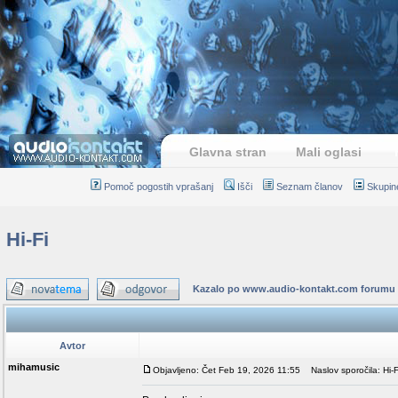
Glavna stran
Mali oglasi
Pomoč pogostih vprašanj
Išči
Seznam članov
Skupin
Hi-Fi
Kazalo po www.audio-kontakt.com forumu
Avtor
mihamusic
Objavljeno: Čet Feb 19, 2026 11:55
Naslov sporočila: Hi-F