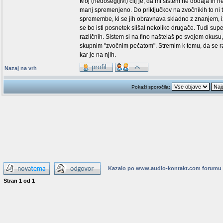
Moj (nedosegljivi) cilj je, da mi sistem ne dodaja in n
manj spremenjeno. Do priključkov na zvočnikih to ni 
spremembe, ki se jih obravnava skladno z znanjem, i
se bo isti posnetek slišal nekoliko drugače. Tudi super
različnih. Sistem si na fino naštelaš po svojem okus
skupnim "zvočnim pečatom". Stremim k temu, da se raz
kar je na njih.
Nazaj na vrh
Pokaži sporočila:
Kazalo po www.audio-kontakt.com forumu
Stran
1
od
1