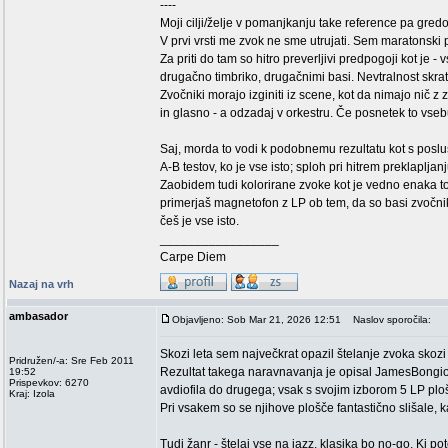
----
Moji cilji/želje v pomanjkanju take reference pa gredo
V prvi vrsti me zvok ne sme utrujati. Sem maratonski
Za priti do tam so hitro preverljivi predpogoji kot je
drugačno timbriko, drugačnimi basi. Nevtralnost skrat
Zvočniki morajo izginiti iz scene, kot da nimajo nič z
in glasno - a odzadaj v orkestru. Če posnetek to vsebu
Saj, morda to vodi k podobnemu rezultatu kot s posl
A-B testov, ko je vse isto; sploh pri hitrem preklapljanj
Zaobidem tudi kolorirane zvoke kot je vedno enaka 
primerjaš magnetofon z LP ob tem, da so basi zvočnika k
češ je vse isto.
_________________
Carpe Diem
Nazaj na vrh
ambasador
Objavljeno: Sob Mar 21, 2026 12:51
Naslov sporočila:
Skozi leta sem največkrat opazil štelanje zvoka skozi 
Pridružen/-a: Sre Feb 2011
Rezultat takega naravnavanja je opisal JamesBongior
19:52
Prispevkov: 6270
avdiofila do drugega; vsak s svojim izborom 5 LP plo
Kraj: Izola
Pri vsakem so se njihove plošče fantastično slišale, 
Tudi žanr - štelaj vse na jazz, klasika bo no-go. Ki pot