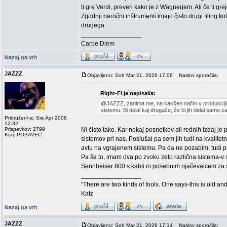
ti gre Verdi, preveri kako je z Wagnerjem. Ali če ti g
Zgodnji baročni inštrumenti imajo čisto drugi filing ko
drugega.
_________________
Carpe Diem
Nazaj na vrh
JAZZZ
Objavljeno: Sob Mar 21, 2026 17:06
Naslov sporočila:
Right-Fi je napisal/a:
@JAZZZ, zanima me, na kakšen način v produkciji u
sistemu. Bi delal kaj drugače, če bi jih delal samo
Pridružen/-a: Sre Apr 2008
12:32
Prispevkov: 2799
Ni čisto tako. Kar nekaj posnetkov ali rednih izdaj je 
Kraj: POSAVEC
sistemov pri nas. Poslušal pa sem jih tudi na kvalit
avtu na vgrajenem sistemu. Pa da ne pozabim, tudi pr
Pa še to, imam dva po zvoku zelo različna sistema-v s
Sennheiser 800 s kabli in posebnim ojačevalcem za 
_________________
"There are two kinds of fools. One says-this is old an
Katz
Nazaj na vrh
JAZZZ
Objavljeno: Sob Mar 21, 2026 17:14
Naslov sporočila: