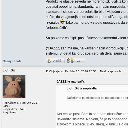
Produkcije glasbe seveda ne moremo izključiti iz konce
obstajal popolnoma standardiziran način reprodukcije 
standardni sistem za reprodukcijo bi bil vključen v p
način, da v najmanjši meri odstopajo od slišanega ob i
izvajalce
Tako pa morajo v studiu upoštevati, da 
"pripomočkih".
So pa zame vsi "tipi" poslušalcev enakovredni v tem h
@JAZZZ, zanima me, na kakšen način v produkciji upo
sistemu. Bi delal kaj drugače, če bi jih delal samo z
Nazaj na vrh
LightBit
Objavljeno: Pet Mar 20, 2026 15:56
Naslov sporočila:
JAZZZ je napisal/a:
LightBit je napisal/a:
Definitivno pa ni potrebe po obsedenosti s p
Pridružen/-a: Pon Okt 2017
23:11
Prispevkov: 2548
Kraj: Kranj
Ker veliko poslušam in snemam akustične konc
uskladitvi sistema. Ne vem, če je to obseden
z zvokom s plošč(CDjev,HIres), ki uničujejo d