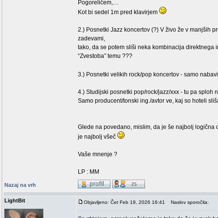
Pogoreličem,…
Kot bi sedel 1m pred klavirjem
2.) Posnetki Jazz koncertov (?) V živo že v manjših p
zadevami,
tako, da se potem sliši neka kombinacija direktnega
“Zvestoba” temu ???
3.) Posnetki velikih rock/pop koncertov - samo nabavi
4.) Studijski posnetki pop/rock/jazz/xxx - tu pa splo
Samo producent/tonski ing./avtor ve, kaj so hoteli sli
Glede na povedano, mislim, da je še najbolj logična 
je najbolj všeč
Vaše mnenje ?
LP : MM
Nazaj na vrh
LightBit
Objavljeno: Čet Feb 19, 2026 16:41
Naslov sporočila: