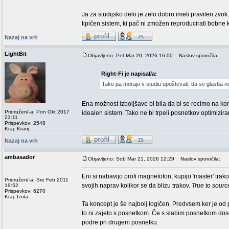
Ja za studijsko delo je zelo dobro imeti pravilen zvok.
tipičen sistem, ki pač ni zmožen reproducirati bobne ko
Nazaj na vrh
LightBit
Objavljeno: Pet Mar 20, 2026 16:00
Naslov sporočila:
Right-Fi je napisal/a:
Tako pa morajo v studiu upoštevati, da se glasba n
Ena možnost izboljšave bi bila da bi se recimo na kon
Pridružen/-a: Pon Okt 2017
idealen sistem. Tako ne bi trpeli posnetkov optimizira
23:11
Prispevkov: 2548
Kraj: Kranj
Nazaj na vrh
ambasador
Objavljeno: Sob Mar 21, 2026 12:29
Naslov sporočila:
Eni si nabavijo profi magnetofon, kupijo 'master' trak
Pridružen/-a: Sre Feb 2011
svojih naprav kolikor se da blizu trakov.
True to sourc
19:52
Prispevkov: 6270
Kraj: Izola
Ta koncept je še najbolj logičen. Predvsem ker je od
to ni zajeto s posnetkom. Če s slabim posnetkom dosež
podre pri drugem posnetku.