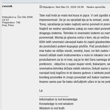
zvocnik
Objavljeno: Ned Mar 22, 2026 16:58
Naslov sporočila:
Tale naš hobi je malo kot kura in jajce. V celi zgodbi
Pridružen/-a: Čet Okt 2008
impresionirali. Se je za vprašati kje je tu smisel, zvo
22:12
Prispevkov: 790
Torej, vprašanje je kako najbolj verno posneti in pren
Kraj: Piran
Najbrž se vedno vprašamo zakaj so nam stari posnetki b
dragega sistema. Tehnike in snemalni sistemi so na
posnemati. Morda je glavna ovira v tem, da je večina
60ih letih snemalci ukvarjali kako bi zajeli glasbeni
do poslušalci potem kupujejo plošče. Pač poslušalci
mar kako se slišijo visoki, srednji, basi, no teh zade
moreš slišati vseh instrumentov v nulo in nikakor ne m
poslušalcem za to ni mar, saj je to del čara samega do
preferenc , vključno s super duper vinili, tiskanjem,
snemalna tehnika držala nekih okvirov, četudi samo dv
razvijali bolj logično in bi danes gotovo z lahkoto po
bootleg posnetke in znajo povedati več kakor name
Imamo samo par še kako občutljivih ušes in ta ne po
Lp
_________________
Information is not knowledge
Knowledge is not wisdom
Wisdom is not truth