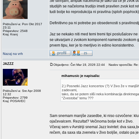
Se strinjam, ampak načeloma je tako da če je zvok bolj
studijih se načeloma trudijo imeti pravilen zvok kot 
tudi bolje ko reprodukcija ni pravilna (sploh pop/rock)
Definitivno pa ni potrebe po obsedenosti s pravilnost
Pridružen/-a: Pon Okt 2017
23:11
Prispevkov: 2548
Jaz se nekako niti med temi tremi tipi poslušalcev n
Kraj: Kranj
se ukvarjam z zvokom komponent namesto zvokom gla
prvem tipu, ker je to merljivo in edino konsistentno.
Nazaj na vrh
JAZZZ
Objavljeno: Čet Mar 19, 2026 22:44
Naslov sporočila: Re: 
mihamusic je napisal/a:
2.) Posnetki Jazz koncertov (?) V živo že v manjši
zadevami,
Pridružen/-a: Sre Apr 2008
tako, da se potem sliši neka kombinacija direktne
12:32
Prispevkov: 2799
“Zvestoba” temu ???
Kraj: POSAVEC
Sam snemam manjše zasedbe, ki niso ozvočene: klub 
ojačevalcem. Rezultat? Večinoma bolje kot v živo.
Včeraj sem v Avrstriji snemal Jazz kvintet: dva saxa,b
rečem, da saxa sta zvenela v živo boljše, ostalo pa je
_________________