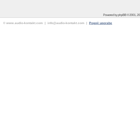
Powered by
phpBB
© 2001, 2
© www.audio-kontakt.com | info@audio-kontakt.com |
Pogoji uporabe