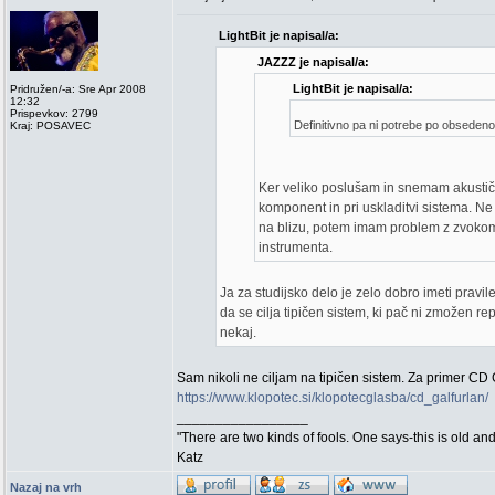
LightBit je napisal/a:
JAZZZ je napisal/a:
LightBit je napisal/a:
Pridružen/-a: Sre Apr 2008
12:32
Prispevkov: 2799
Definitivno pa ni potrebe po obsedenos
Kraj: POSAVEC
Ker veliko poslušam in snemam akustičn
komponent in pri uskladitvi sistema. N
na blizu, potem imam problem z zvokom 
instrumenta.
Ja za studijsko delo je zelo dobro imeti pravil
da se cilja tipičen sistem, ki pač ni zmožen re
nekaj.
Sam nikoli ne ciljam na tipičen sistem. Za primer CD 
https://www.klopotec.si/klopotecglasba/cd_galfurlan/
_________________
"There are two kinds of fools. One says-this is old an
Katz
Nazaj na vrh