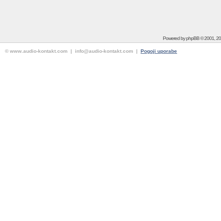
Powered by
phpBB
© 2001, 2
© www.audio-kontakt.com | info@audio-kontakt.com |
Pogoji uporabe