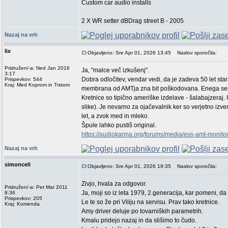
Custom car audio installs
2 X WR setter dBDrag street B - 2005
Nazaj na vrh
lix
Objavljeno: Sre Apr 01, 2026 13:45
Naslov sporočila:
Pridružen/-a: Ned Jan 2016
Ja, "malce več izkušenj".
3:17
Dobra odločitev, vendar vedi, da je zadeva 50 let sta
Prispevkov: 544
Kraj: Med Koprom in Trstom
membrana od AMTja zna bit poškodovana. Enega sem
Kretnice so tipično ameriške izdelave - šalabajzeraj. 
slike). Je nevarno za ojačevalnik ker so verjetno iz
let, a zvok med in mleko.
Špule lahko pustiš original.
https://audiokarma.org/forums/media/ess-amt-monit
Nazaj na vrh
simonceli
Objavljeno: Sre Apr 01, 2026 19:35
Naslov sporočila:
Zivjo, hvala za odgovor.
Pridružen/-a: Pet Mar 2011
Ja, moji so iz leta 1979, 2.generacija, kar pomeni, da 
8:36
Prispevkov: 205
Le te so že pri Viliju na servisu. Prav tako kretnice.
Kraj: Komenda
Amy driver deluje po tovarniških parametrih.
Kmalu pridejo nazaj in da slišimo to čudo.