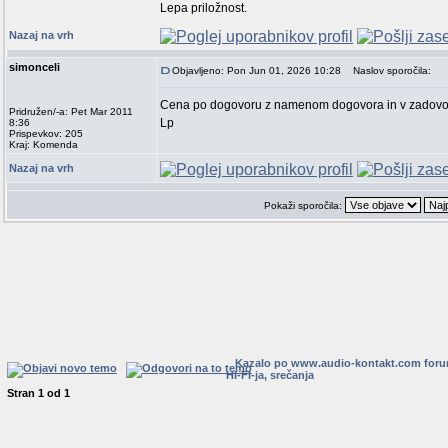
Lepa priložnost.
Nazaj na vrh
simonceli
Objavljeno: Pon Jun 01, 2026 10:28
Naslov sporočila:
Cena po dogovoru z namenom dogovora in v zadovolj
Pridružen/-a: Pet Mar 2011
Lp
8:36
Prispevkov: 205
Kraj: Komenda
Nazaj na vrh
Pokaži sporočila:
Kazalo po www.audio-kontakt.com for
HI-FI-ja, srečanja
Stran
1
od
1