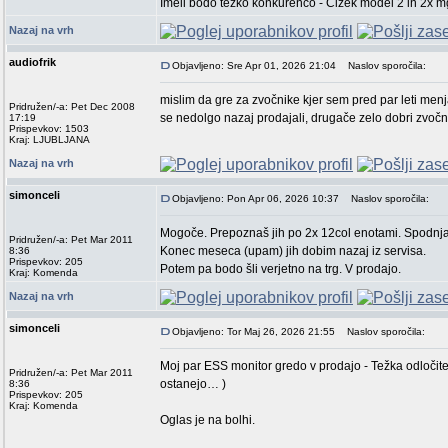
Imeli bodo težko konkurenco - Cizek model 2 in 2x 
Nazaj na vrh
audiofrik
Objavljeno: Sre Apr 01, 2026 21:04
Naslov sporočila:
mislim da gre za zvočnike kjer sem pred par leti menja
Pridružen/-a: Pet Dec 2008
se nedolgo nazaj prodajali, drugače zelo dobri zvočnik
17:19
Prispevkov: 1503
Kraj: LJUBLJANA
Nazaj na vrh
simonceli
Objavljeno: Pon Apr 06, 2026 10:37
Naslov sporočila:
Mogoče. Prepoznaš jih po 2x 12col enotami. Spodnja
Pridružen/-a: Pet Mar 2011
Konec meseca (upam) jih dobim nazaj iz servisa.
8:36
Prispevkov: 205
Potem pa bodo šli verjetno na trg. V prodajo.
Kraj: Komenda
Nazaj na vrh
simonceli
Objavljeno: Tor Maj 26, 2026 21:55
Naslov sporočila:
Moj par ESS monitor gredo v prodajo - Težka odločite
Pridružen/-a: Pet Mar 2011
ostanejo… )
8:36
Prispevkov: 205
Kraj: Komenda
Oglas je na bolhi.