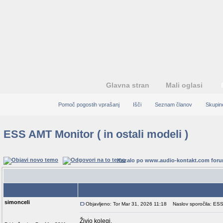
Glavna stran
Mali oglasi
Pomoč pogostih vprašanj
Išči
Seznam članov
Skupin
ESS AMT Monitor ( in ostali modeli )
Kazalo po www.audio-kontakt.com for
Avtor
simonceli
Objavljeno: Tor Mar 31, 2026 11:18
Naslov sporočila: ESS A
Živjo kolegi,