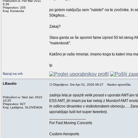
Pridružen/-a: Pet Mar 2011
8:36
Prispevkov: 205
po golem naključju sem "naletel" na te zvočnike. In 
Kraj: Komenda
50kg/kos...
Zakaj?
Stara garda se še spomni fame izpred 50 let okrog A
"malenkosti".
Kakšno je vaše mnenje, imamo koga tu kateri ima mal
lp
Nazaj na vrh
LBaudio
Objavljeno: Sre Apr 01, 2026 08:27
Naslov sporočila:
zadnja leta je opaziti velik porast v uporabi AMT-je
Pridružen/-a: Ned Jan 2010
ESS AMT, jih imam pa kar nekaj z Mundorf AMT enotami
10:25
Prispevkov: 927
in odlicno dinamiko v visikotonskem obmocju..... Zara
Kraj: Ljubljana, SLOVENIJA
uporabljajo tudi kot super tweeterji.
_________________
For Fast Moving Concerts
Custom Aeroports