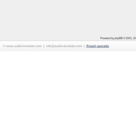
Powered by
phpBB
© 2001, 2
© www.audio-kontakt.com | info@audio-kontakt.com |
Pogoji uporabe