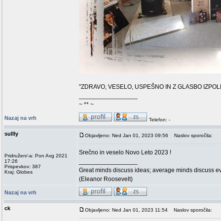
"ZDRAVO, VESELO, USPEŠNO IN Z GLASBO IZPO
_________________
~ ** ~
Nazaj na vrh
Telefon: -
sullly
Objavljeno: Ned Jan 01, 2023 09:56
Naslov sporočila:
Srečno in veselo Novo Leto 2023 !
Pridružen/-a: Pon Avg 2021
_________________
17:26
Prispevkov: 387
Great minds discuss ideas; average minds discuss ev
Kraj: Globes
(Eleanor Roosevelt)
Nazaj na vrh
ck
Objavljeno: Ned Jan 01, 2023 11:54
Naslov sporočila: