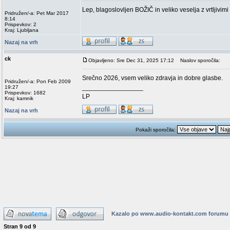
Lep, blagoslovljen BOŽIČ in veliko veselja z vrtljivim
Pridružen/-a: Pet Mar 2017
8:14
Prispevkov: 2
Kraj: Ljubljana
Nazaj na vrh
ck
Objavljeno: Sre Dec 31, 2025 17:12
Naslov sporočila:
Srečno 2026, vsem veliko zdravja in dobre glasbe.
Pridružen/-a: Pon Feb 2009
_________________
19:27
Prispevkov: 1682
LP
Kraj: kamnik
Nazaj na vrh
Pokaži sporočila:
Kazalo po www.audio-kontakt.com forumu
Stran
9
od
9