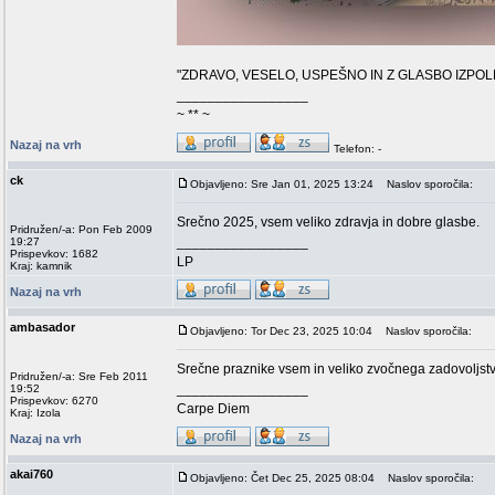
"ZDRAVO, VESELO, USPEŠNO IN Z GLASBO IZPO
_________________
~ ** ~
Nazaj na vrh
Telefon: -
ck
Objavljeno: Sre Jan 01, 2025 13:24
Naslov sporočila:
Srečno 2025, vsem veliko zdravja in dobre glasbe.
Pridružen/-a: Pon Feb 2009
_________________
19:27
Prispevkov: 1682
LP
Kraj: kamnik
Nazaj na vrh
ambasador
Objavljeno: Tor Dec 23, 2025 10:04
Naslov sporočila:
Srečne praznike vsem in veliko zvočnega zadovoljst
Pridružen/-a: Sre Feb 2011
_________________
19:52
Prispevkov: 6270
Carpe Diem
Kraj: Izola
Nazaj na vrh
akai760
Objavljeno: Čet Dec 25, 2025 08:04
Naslov sporočila: