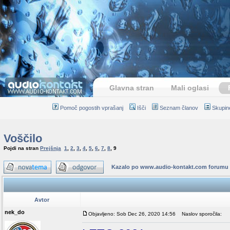
Glavna stran
Mali oglasi
Pomoč pogostih vprašanj
Išči
Seznam članov
Skupin
Voščilo
Pojdi na stran
Prejšnja
1
,
2
,
3
,
4
,
5
,
6
,
7
,
8
,
9
Kazalo po www.audio-kontakt.com forumu
Avtor
nek_do
Objavljeno: Sob Dec 26, 2020 14:56
Naslov sporočila: