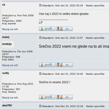
ck
Objavljeno: Sob Jan 01, 2022 00:19
Naslov sporočila:
Vse naj v 2022 in veliko dobre glasbe.
Pridružen/-a: Pon Feb 2009
_________________
19:27
Prispevkov: 1682
LP
Kraj: kamnik
Nazaj na vrh
matej
Objavljeno: Sob Jan 01, 2022 13:57
Naslov sporočila:
Srečno 2022 vsem ne glede na to ali imat
Pridružen/-a: Čet Jun 2008
18:07
Prispevkov: 588
Kraj: laško
Nazaj na vrh
sullly
Objavljeno: Sob Jan 01, 2022 16:40
Naslov sporočila:
Srečno in veselo 2022 !
Pridružen/-a: Pon Avg 2021
17:26
Prispevkov: 387
Kraj: Globes
Nazaj na vrh
akai760
Objavljeno: Sob Dec 24, 2022 22:26
Naslov sporočila: