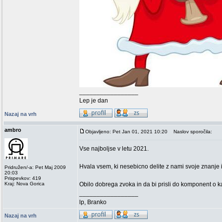
_________________
Lep je dan
Nazaj na vrh
ambro
Objavljeno: Pet Jan 01, 2021 10:20
Naslov sporočila:
Vse najboljse v letu 2021.
Hvala vsem, ki nesebicno delite z nami svoje znanje i
Pridružen/-a: Pet Maj 2009
20:03
Prispevkov: 419
Kraj: Nova Gorica
Obilo dobrega zvoka in da bi prisli do komponent o ka
_________________
lp, Branko
Nazaj na vrh