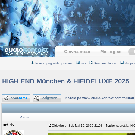
Glavna stran
Mali oglasi
Pomoč pogostih vprašanj
Išči
Seznam članov
Skupin
HIGH END München & HIFIDELUXE 2025
Kazalo po www.audio-kontakt.com forumu
Avtor
nek_do
Objavljeno: Sob Maj 10, 2025 21:08
Naslov sporočila: H