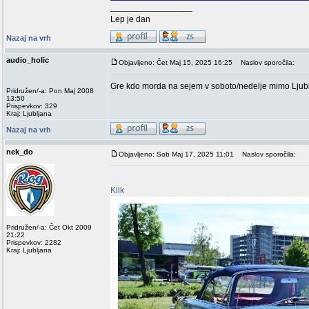
_________________
Lep je dan
Nazaj na vrh
audio_holic
Objavljeno: Čet Maj 15, 2025 16:25
Naslov sporočila:
Gre kdo morda na sejem v soboto/nedelje mimo Ljubl
Pridružen/-a: Pon Maj 2008
13:50
Prispevkov: 329
Kraj: Ljubljana
Nazaj na vrh
nek_do
Objavljeno: Sob Maj 17, 2025 11:01
Naslov sporočila:
Klik
Pridružen/-a: Čet Okt 2009
21:22
Prispevkov: 2282
Kraj: Ljubljana