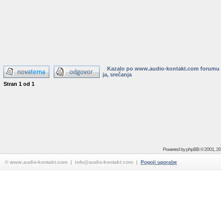
Kazalo po www.audio-kontakt.com forumu
ja, srečanja
Stran
1
od
1
Powered by
phpBB
© 2001, 2
© www.audio-kontakt.com | info@audio-kontakt.com |
Pogoji uporabe