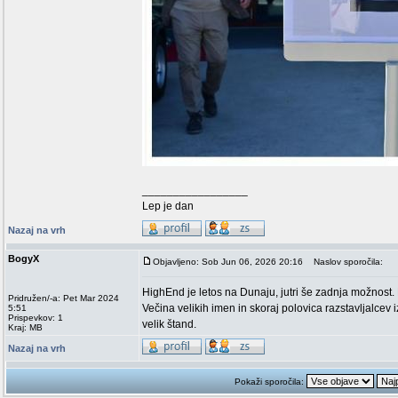
_________________
Lep je dan
Nazaj na vrh
BogyX
Objavljeno: Sob Jun 06, 2026 20:16
Naslov sporočila:
HighEnd je letos na Dunaju, jutri še zadnja možnost.
Pridružen/-a: Pet Mar 2024
Večina velikih imen in skoraj polovica razstavljalcev i
5:51
Prispevkov: 1
velik štand.
Kraj: MB
Nazaj na vrh
Pokaži sporočila: