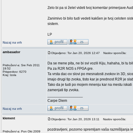
Zelo bi pa si želel videti tvoj komentar primerjave A
Zanimivo bi bilo tudi vedeti kakšen je tvoj celoten sist
sistem.
LP
Nazaj na vrh
ambasador
Objavljeno: Tor Jan 20, 2026 12:47
Naslov sporočila:
Da se mene pita, ne bi svi vozili Kiju, hahaha, bi tu
Pridružen/-a: Sre Feb 2011
Pa za R2R NOS s FPGA gre.
19:52
Prispevkov: 6270
Ta vrsta dac-ov slovi po mesnatosti zvokov in 3D, sice
Kraj: Izola
imajo drugi tip zvoka, tisto kar je prednost R2R je sla
Tako da je tudi po mojem mnenju kar na mestu iskati 
zamenjati tip zvoka.
_________________
Carpe Diem
Nazaj na vrh
klement
Objavljeno: Tor Jan 20, 2026 13:11
Naslov sporočila:
pozdravljeni, pozorno spremljam vaša razmišljanja i
Pridružen/-a: Pon Okt 2009