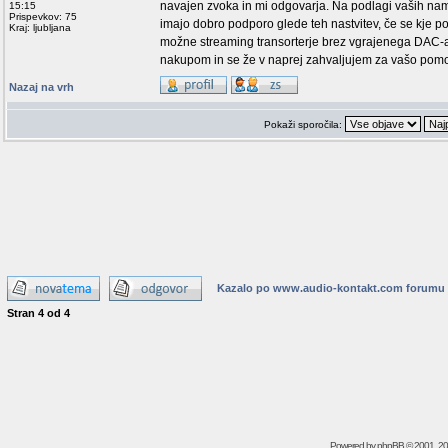
navajen zvoka in mi odgovarja. Na podlagi vaših nam
15:15
Prispevkov: 75
imajo dobro podporo glede teh nastvitev, če se kje p
Kraj: ljubljana
možne streaming transorterje brez vgrajenega DAC-a 
nakupom in se že v naprej zahvaljujem za vašo pom
Nazaj na vrh
Pokaži sporočila:
Kazalo po www.audio-kontakt.com forumu
Stran
4
od
4
Powered by
phpBB
© 2001, 2