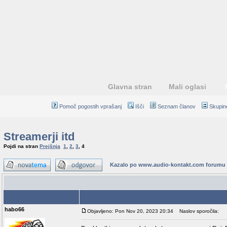
Glavna stran
Mali oglasi
Pomoč pogostih vprašanj
Išči
Seznam članov
Skupin
Streamerji itd
Pojdi na stran
Prejšnja
1
,
2
,
3
,
4
Kazalo po www.audio-kontakt.com forumu
Avtor
habo66
Objavljeno: Pon Nov 20, 2023 20:34
Naslov sporočila: