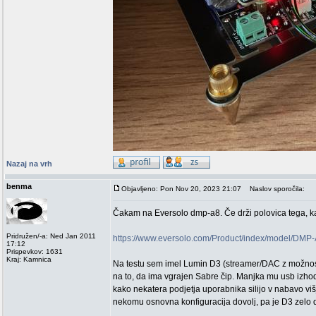
Nazaj na vrh
benma
Objavljeno: Pon Nov 20, 2023 21:07
Naslov sporočila:
Čakam na Eversolo dmp-a8. Če drži polovica tega, kar 
Pridružen/-a: Ned Jan 2011
https://www.eversolo.com/Product/index/model/
17:12
Prispevkov: 1631
Kraj: Kamnica
Na testu sem imel Lumin D3 (streamer/DAC z možnostj
na to, da ima vgrajen Sabre čip. Manjka mu usb izhod
kako nekatera podjetja uporabnika silijo v nabavo viš
nekomu osnovna konfiguracija dovolj, pa je D3 zelo d
_________________