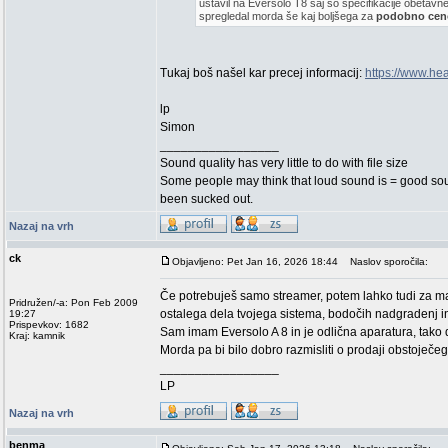
ustavil na Eversolo T8 saj so specifikacije obetavne
spregledal morda še kaj boljšega za
podobno cen
Tukaj boš našel kar precej informacij:
https://www.hea
lp
Simon
_________________
Sound quality has very little to do with file size
Some people may think that loud sound is = good soun
been sucked out.
Nazaj na vrh
ck
Objavljeno: Pet Jan 16, 2026 18:44
Naslov sporočila:
Če potrebuješ samo streamer, potem lahko tudi za ma
Pridružen/-a: Pon Feb 2009
ostalega dela tvojega sistema, bodočih nadgradenj i
19:27
Prispevkov: 1682
Sam imam Eversolo A 8 in je odlična aparatura, tako d
Kraj: kamnik
Morda pa bi bilo dobro razmisliti o prodaji obstoječeg
_________________
LP
Nazaj na vrh
benma