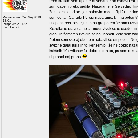
Pred kratkim sem update-al streamer na osnovi Rpi. Pr
zun. dacem preko spdifa. Napajanje je (še vedno) li
Zdaj sem se odločil, da nabavim model Rpi2+ ter da
Pridružen/-a: Čet Maj 2010
sem od Ian Canada Purepi napajanje, ki ima poleg 5V
18:01
Fifopima recklocker, na to pa gre potem še hdmi I2S t
Prispevkov: 1122
Kraj: Lenart
Rezultat je pravi game changer. Zvok se je usedel, ima
globji in žameten zvok in se bolj bohoti. Zelo sem za
Potem sem skoraj obenem nabavil še en poceni Netgea
switche dajal jurja in to, ker sem bil še ne dolgo naza
kakšnih 10 switchev ful dobro ocenjen, pa sem reku a
ni probal naj proba