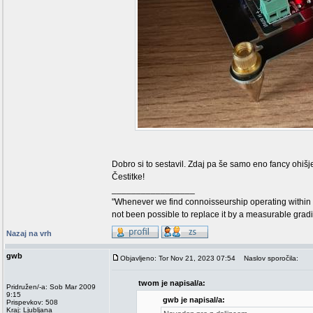
Dobro si to sestavil. Zdaj pa še samo eno fancy ohiš
Čestitke!
_________________
"Whenever we find connoisseurship operating within 
not been possible to replace it by a measurable grad
Nazaj na vrh
gwb
Objavljeno: Tor Nov 21, 2023 07:54
Naslov sporočila:
twom je napisal/a:
Pridružen/-a: Sob Mar 2009
9:15
gwb je napisal/a:
Prispevkov: 508
Kraj: Ljubljana