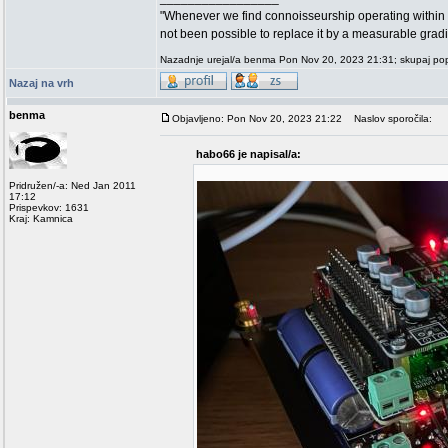
"Whenever we find connoisseurship operating within 
not been possible to replace it by a measurable grad
Nazadnje urejal/a benma Pon Nov 20, 2023 21:31; skupaj popr
Nazaj na vrh
benma
Objavljeno: Pon Nov 20, 2023 21:22
Naslov sporočila:
habo66 je napisal/a:
Pridružen/-a: Ned Jan 2011
17:12
Prispevkov: 1631
Kraj: Kamnica