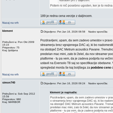
Navaden pro z daljincem.
Potem ni nič posebno ugoden, ker je to redna 
189 je redna cena verzije z daljincem.
Nazaj na vrh
klement
Objavljeno: Pet Jan 16, 2026 08:58
Naslov sporočila:
Pozdravljeni, upam, da sem zadevo umestov v pravo te
Pridružen/-a: Pon Okt 2009
streamerju brez vgrajenega DAC-a), ki bo nadomestil
15:15
Prispevkov: 75
na obstoječ DAC Metrum acoustics Pavane. Trenutn
Kraj: ljubljana
predelan mac mini, zato bi želel, da nov streamer podp
platforme - tu pa vem, da je zadeva podprta na večin
ustavil na Eversolo T8 saj so specifikacije obetavne. 
spregledal morda še kaj boljšega za
podobno ceno
o
Nazaj na vrh
simon740
Objavljeno: Pet Jan 16, 2026 09:24
Naslov sporočila:
klement je napisal/a:
Pridružen/-a: Sob Sep 2012
15:59
Pozdravljeni, upam, da sem zadevo umestov v pravo
Prispevkov: 980
o streamerju brez vgrajenega DAC-a), ki bo nadomes
Kraj: MARIBOR
na obstoječ DAC Metrum acoustics Pavane. Trenu
predelan mac mini, zato bi želel, da nov streamer pod
platforme - tu pa vem, da je zadeva podprta na veči