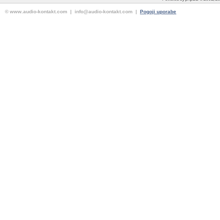
© www.audio-kontakt.com | info@audio-kontakt.com |
Pogoji uporabe