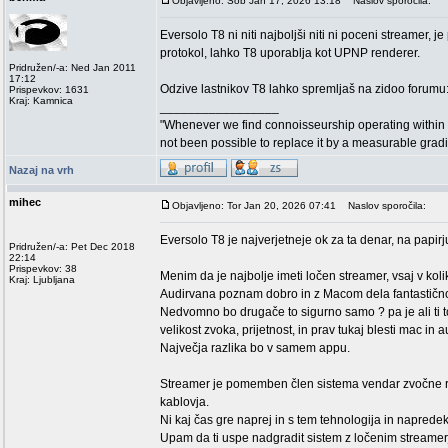
Objavljeno: Sob Jan 17, 2026 13:18
Naslov sporočila:
Eversolo T8 ni niti najboljši niti ni poceni streamer,
protokol, lahko T8 uporablja kot UPNP renderer.
Pridružen/-a: Ned Jan 2011
17:12
Odzive lastnikov T8 lahko spremljaš na zidoo forumu
Prispevkov: 1631
Kraj: Kamnica
_________________
"Whenever we find connoisseurship operating within 
not been possible to replace it by a measurable grad
Nazaj na vrh
mihec
Objavljeno: Tor Jan 20, 2026 07:41
Naslov sporočila:
Eversolo T8 je najverjetneje ok za ta denar, na papirj
Pridružen/-a: Pet Dec 2018
22:14
Prispevkov: 38
Menim da je najbolje imeti ločen streamer, vsaj v koliko
Kraj: Ljubljana
Audirvana poznam dobro in z Macom dela fantastično, 
Nedvomno bo drugače to sigurno samo ? pa je ali ti t
velikost zvoka, prijetnost, in prav tukaj blesti mac in 
Največja razlika bo v samem appu.
Streamer je pomemben člen sistema vendar zvočne raz
kablovja.
Ni kaj čas gre naprej in s tem tehnologija in naprede
Upam da ti uspe nadgradit sistem z ločenim streamer