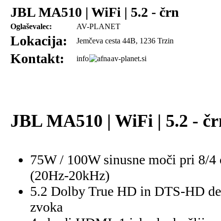
JBL MA510 | WiFi | 5.2 - črn
Oglaševalec:
AV-PLANET
Lokacija:
Jemčeva cesta 44B, 1236 Trzin
Kontakt:
info
av-planet.si
JBL MA510 | WiFi | 5.2 - čr
75W / 100W sinusne moči pri 8/4
(20Hz-20kHz)
5.2 Dolby True HD in DTS-HD de
zvoka