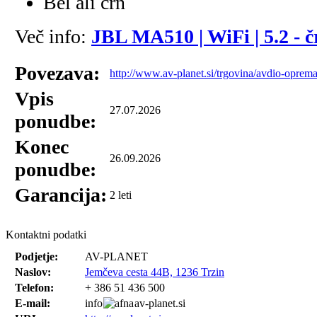
Bel ali črn
Več info:
JBL MA510 | WiFi | 5.2 - č
Povezava:
http://www.av-planet.si/trgovina/avdio-oprema/
Vpis
27.07.2026
ponudbe:
Konec
26.09.2026
ponudbe:
Garancija:
2 leti
Kontaktni podatki
Podjetje:
AV-PLANET
Naslov:
Jemčeva cesta 44B, 1236 Trzin
Telefon:
+ 386 51 436 500
E-mail:
info
av-planet.si