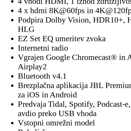
4 vhodi HDMI, 1 izhod združljiv
4 x hdmi 8K@60fps in 4K@120f
Podpira Dolby Vision, HDR10+, 
HLG
EZ Set EQ umeritev zvoka
Internetni radio
Vgrajen Google Chromecast® in 
Airplay2
Bluetooth v4.1
Brezplačna aplikacija JBL Premi
za iOS in Android
Predvaja Tidal, Spotify, Podcast-e
avdio preko USB vhoda
Vstopni omrežni model