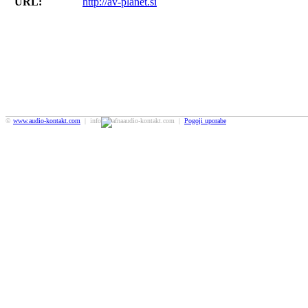
URL:
http://av-planet.si
©
www.audio-kontakt.com
| info
audio-kontakt.com |
Pogoji uporabe