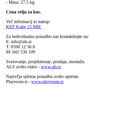
- Masa: 27,5 kg.
Cena velja za kos.
Več informacij in nakup:
KEF Kube 15 MIE
Za individualno ponudbo nas kontaktirajte na:
E: info@als.si
T: 0590 12 56 8
M: 041 536 109
Svetovanje, projektiranje, prodaja, montaža.
ALS avdio.video -
www.als.si
Največja spletna ponudba avdio opreme.
Playroom.si -
www.playroom.si