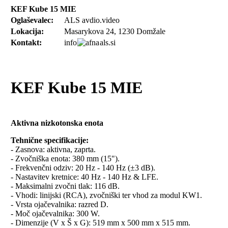
KEF Kube 15 MIE
Oglaševalec:
ALS avdio.video
Lokacija:
Masarykova 24, 1230 Domžale
Kontakt:
info
als.si
KEF Kube 15 MIE
Aktivna nizkotonska enota
Tehnične specifikacije:
- Zasnova: aktivna, zaprta.
- Zvočniška enota: 380 mm (15").
- Frekvenčni odziv: 20 Hz - 140 Hz (±3 dB).
- Nastavitev kretnice: 40 Hz - 140 Hz & LFE.
- Maksimalni zvočni tlak: 116 dB.
- Vhodi: linijski (RCA), zvočniški ter vhod za modul KW1.
- Vrsta ojačevalnika: razred D.
- Moč ojačevalnika: 300 W.
- Dimenzije (V x Š x G): 519 mm x 500 mm x 515 mm.