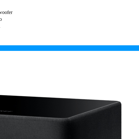
woofer
o
i