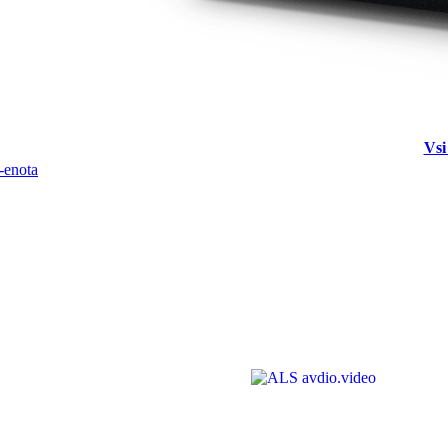
Vsi
-enota