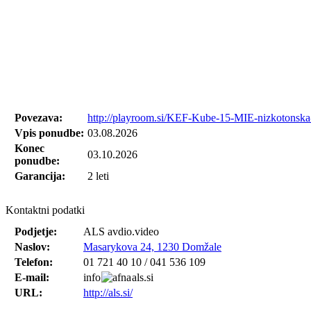
Povezava:
http://playroom.si/KEF-Kube-15-MIE-nizkotonska
Vpis ponudbe:
03.08.2026
Konec
03.10.2026
ponudbe:
Garancija:
2 leti
Kontaktni podatki
Podjetje:
ALS avdio.video
Naslov:
Masarykova 24, 1230 Domžale
Telefon:
01 721 40 10 / 041 536 109
E-mail:
info
als.si
URL:
http://als.si/