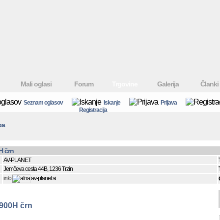
Mali oglasi
Forum
Trgovine
Galerija
Članki
Seznam oglasov
Iskanje
Prijava
Registracija
ba
 črn
AV-PLANET
Jemčeva cesta 44B, 1236 Trzin
info
av-planet.si
900H črn