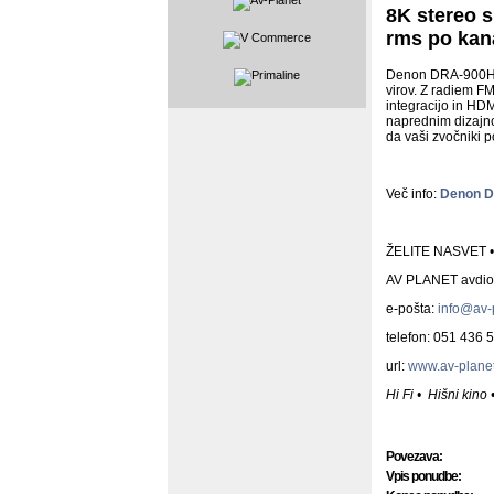
8K stereo 
rms po kan
Denon DRA-900H nu
virov. Z radiem F
integracijo in HD
naprednim dizajn
da vaši zvočniki 
Več info:
Denon 
ŽELITE NASVET 
AV PLANET avdio v
e-pošta:
info@av-p
telefon: 051 436 
url:
www.av-planet
Hi Fi • Hišni kino
Povezava:
Vpis ponudbe: