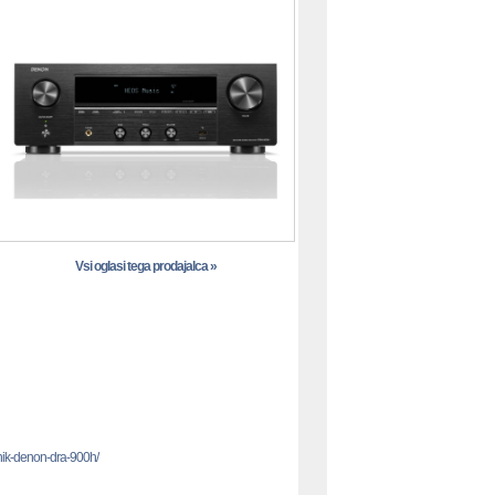
Vsi oglasi tega prodajalca »
mnik-denon-dra-900h/