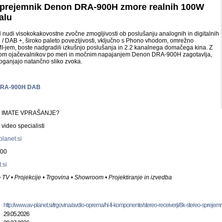
sprejemnik Denon DRA-900H zmore realnih 100W
alu
di visokokakovostne zvočne zmogljivosti ob poslušanju analognih in digitalnih
M / DAB +, široko paleto povezljivosti, vključno s Phono vhodom, omrežno
MI-jem, boste nadgradili izkušnjo poslušanja in 2.2 kanalnega domačega kina. Z
om ojačevalnikov po meri in močnim napajanjem Denon DRA-900H zagotavlja,
poganjajo natančno sliko zvoka.
DRA-900H DAB
• IMATE VPRAŠANJE?
ideo specialisti
lanet.si
500
.si
 • TV • Projekcije • Trgovina • Showroom • Projektiranje in izvedba
http://www.av-planet.si/trgovina/avdio-oprema/hi-fi-komponente/stereo-receiverji/8k-stereo-spreje
29.05.2026