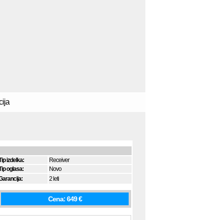
Tip izdelka:
Receiver
Tip oglasa:
Novo
Garancija:
2 leti
Cena: 649 €