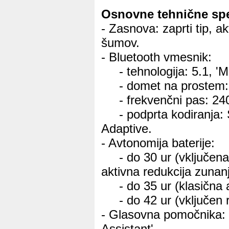
Osnovne tehnične spec
- Zasnova: zaprti tip, a
šumov.
- Bluetooth vmesnik:
- tehnologija: 5.1, 'Mul
- domet na prostem: 
- frekvenčni pas: 24
- podprta kodiranja: 
Adaptive.
- Avtonomija baterije:
- do 30 ur (vključena
aktivna redukcija zunan
- do 35 ur (klasična 
- do 42 ur (vključen 
- Glasovna pomočnika: 
Assistant'.