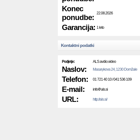
Konec
22.08.2026
ponudbe:
Garancija:
1 leto
Kontaktni podatki
Podjetje:
ALS avdio.video
Naslov:
Masarykova 24, 1230 Domžale
Telefon:
01 721 40 10 / 041 536 109
E-mail:
info
als.si
URL:
http://als.si/