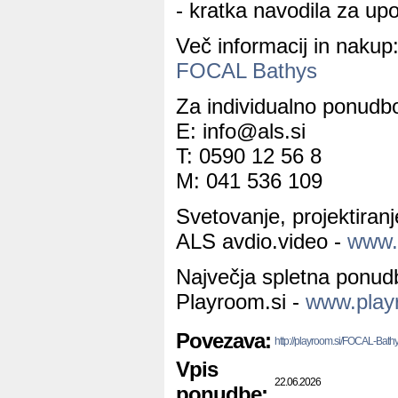
- kratka navodila za up
Več informacij in nakup
FOCAL Bathys
Za individualno ponudbo
E: info@als.si
T: 0590 12 56 8
M: 041 536 109
Svetovanje, projektiran
ALS avdio.video -
www.a
Največja spletna ponud
Playroom.si -
www.play
Povezava:
http://playroom.si/FOCAL-Bathy
Vpis
22.06.2026
ponudbe: