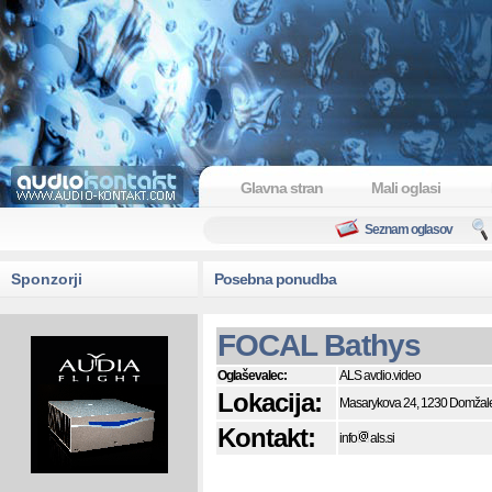
Glavna stran
Mali oglasi
Seznam oglasov
Sponzorji
Posebna ponudba
FOCAL Bathys
Oglaševalec:
ALS avdio.video
Lokacija:
Masarykova 24, 1230 Domžal
Kontakt:
info
als.si