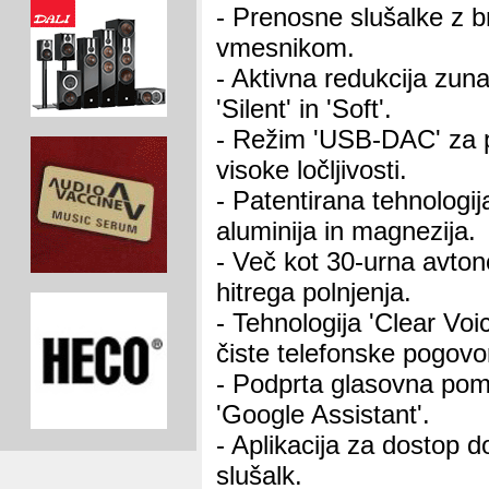
- Prenosne slušalke z b
vmesnikom.
- Aktivna redukcija zu
'Silent' in 'Soft'.
- Režim 'USB-DAC' za 
visoke ločljivosti.
- Patentirana tehnologi
aluminija in magnezija.
- Več kot 30-urna avton
hitrega polnjenja.
- Tehnologija 'Clear Voi
čiste telefonske pogovo
- Podprta glasovna pom
'Google Assistant'.
- Aplikacija za dostop 
slušalk.