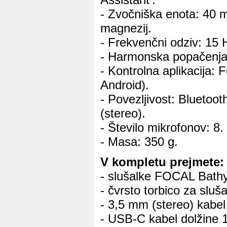
- Zvočniška enota: 40 m
magnezij.
- Frekvenčni odziv: 15 
- Harmonska popačenja
- Kontrolna aplikacija: 
Android).
- Povezljivost: Bluetoo
(stereo).
- Število mikrofonov: 8.
- Masa: 350 g.
V kompletu prejmete:
- slušalke FOCAL Bath
- čvrsto torbico za sluša
- 3,5 mm (stereo) kabel
- USB-C kabel dolžine 