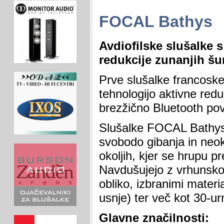
FOCAL Bathys
Avdiofilske slušalke s
redukcije zunanjih š
Prve slušalke francoske
tehnologijo aktivne red
brezžično Bluetooth pove
Slušalke FOCAL Bathy
svobodo gibanja in neok
okoljih, kjer se hrupu pr
Navdušujejo z vrhunsko 
obliko, izbranimi materia
usnje) ter več kot 30-ur
Glavne značilnosti: