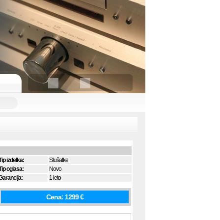
Tip izdelka:
Slušalke
Tip oglasa:
Novo
Garancija:
1 leto
Cena: 1299 €