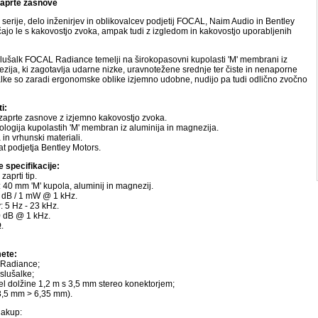
zaprte zasnove
serije, delo inženirjev in oblikovalcev podjetij FOCAL, Naim Audio in Bentley
čajo le s kakovostjo zvoka, ampak tudi z izgledom in kakovostjo uporabljenih
lušalk FOCAL Radiance temelji na širokopasovni kupolasti 'M' membrani iz
zija, ki zagotavlja udarne nizke, uravnotežene srednje ter čiste in nenaporne
alke so zaradi ergonomske oblike izjemno udobne, nudijo pa tudi odlično zvočno
i:
 zaprte zasnove z izjemno kakovostjo zvoka.
ologija kupolastih 'M' membran iz aluminija in magnezija.
 in vrhunski materiali.
at podjetja Bentley Motors.
 specifikacije:
zaprti tip.
 40 mm 'M' kupola, aluminij in magnezij.
05 dB / 1 mW @ 1 kHz.
: 5 Hz - 23 kHz.
0 dB @ 1 kHz.
.
ete:
 Radiance;
 slušalke;
el dolžine 1,2 m s 3,5 mm stereo konektorjem;
(3,5 mm > 6,35 mm).
nakup: