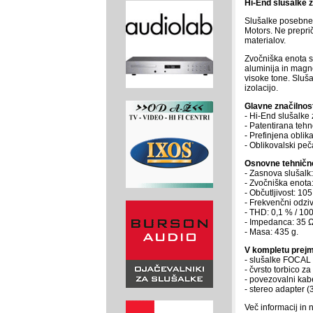
Hi-End slušalke 
Slušalke posebne 
Motors. Ne prepri
materialov.
Zvočniška enota s
aluminija in magne
visoke tone. Sluš
izolacijo.
Glavne značilnost
- Hi-End slušalke
- Patentirana tehn
- Prefinjena oblika
- Oblikovalski peč
Osnovne tehnične
- Zasnova slušalk: 
- Zvočniška enota:
- Občutljivost: 1
- Frekvenčni odziv
- THD: 0,1 % / 10
- Impedanca: 35 Ω
- Masa: 435 g.
V kompletu prejm
- slušalke FOCAL
- čvrsto torbico za
- povezovalni kab
- stereo adapter 
Več informacij in 