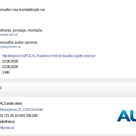
onudbo nas kontaktirajte na:
tiranje, prodaja, montaža.
-
www.als.si
 ponudba avdio opreme.
.playroom.si
http://playroom.si/FOCAL-Radiance-Hi-End-slusalke-zaprte-zasnove
22.06.2026
22.08.2026
1 leto
i
ALS avdio.video
Masarykova 24, 1230 Domžale
01 721 40 10 / 041 536 109
info
als.si
http://als.si/