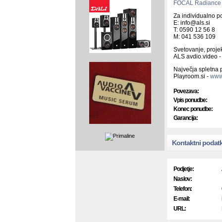
FOCAL Radiance
Za individualno p
E: info@als.si
T: 0590 12 56 8
M: 041 536 109
Svetovanje, projek
ALS avdio.video 
Največja spletna
Playroom.si -
www
Povezava:
Vpis ponudbe:
Konec ponudbe:
Garancija:
Kontaktni podatk
Podjetje:
Naslov:
Telefon:
E-mail:
URL: