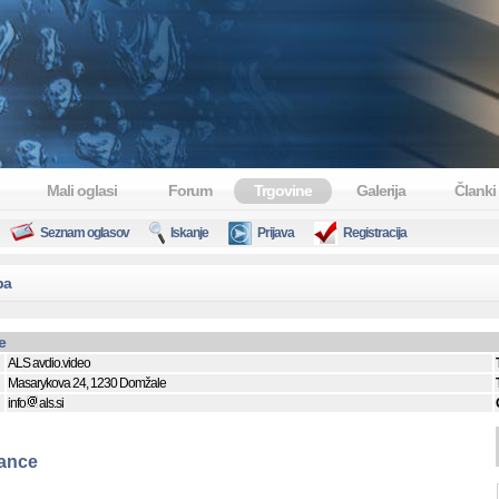
Mali oglasi
Forum
Trgovine
Galerija
Članki
Seznam oglasov
Iskanje
Prijava
Registracija
ba
e
ALS avdio.video
Masarykova 24, 1230 Domžale
info
als.si
ance