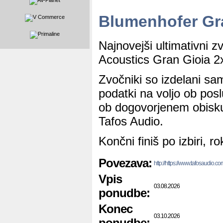
Blumenhofer Gr
Najnovejši ultimativni 
Acoustics Gran Gioia 2
Zvočniki so izdelani sam
podatki na voljo ob pos
ob dogovorjenem obisk
Tafos Audio.
Končni finiš po izbiri, 
Povezava:
http://https://www.tafosaudio.co
Vpis
03.08.2026
ponudbe:
Konec
03.10.2026
ponudbe: