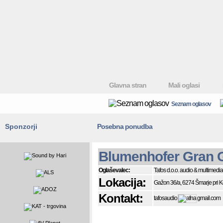
Glavna stran
Mali oglasi
Seznam oglasov
Sponzorji
Posebna ponudba
Blumenhofer Gran G
Oglaševalec:
Tafos d.o.o. audio & multimedia
Lokacija:
Gažon 36/a, 6274 Šmarje pri 
Kontakt:
tafosaudio
gmail.com