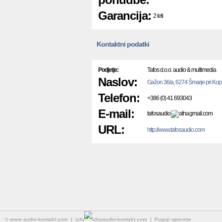
Garancija:
2 leti
Kontaktni podatki
Podjetje:
Tafos d.o.o. audio & multimedia
Naslov:
Gažon 36/a, 6274 Šmarje pri Kop
Telefon:
+386 (0) 41 693043
E-mail:
tafosaudio
gmail.com
URL:
http://www.tafosaudio.com
©
www.audio-kontakt.com
| info
audio-kontakt.com |
Pogoji uporabe