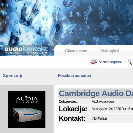
Glavna stran
Mali oglasi
Seznam oglasov
Sponzorji
Posebna ponudba
Cambridge Audio D
Oglaševalec:
ALS avdio.video
Lokacija:
Masarykova 24, 1230 Domžal
Kontakt:
info
als.si