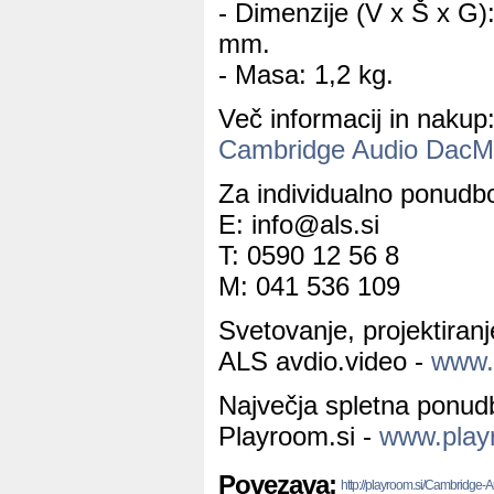
- Dimenzije (V x Š x G
mm.
- Masa: 1,2 kg.
Več informacij in nakup
Cambridge Audio DacM
Za individualno ponudbo
E: info@als.si
T: 0590 12 56 8
M: 041 536 109
Svetovanje, projektiran
ALS avdio.video -
www.a
Največja spletna ponud
Playroom.si -
www.play
Povezava:
http://playroom.si/Cambridge-