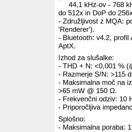
44,1 kHz-ov - 768 kH
do 512x in DoP do 256
- Združljivost z MQA: p
'Renderer').
- Bluetooth: v4.2, profi
AptX.
Izhod za slušalke:
- THD + N: <0,001 % (
- Razmerje S/N: >115 d
- Maksimalna moč na 
>65 mW @ 150 Ω.
- Frekvenčni odziv: 10 
- Priporočljiva impedan
Splošno:
- Maksimalna poraba: 