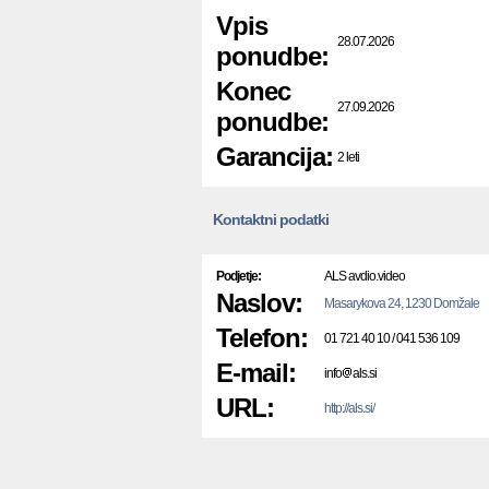
Vpis
28.07.2026
ponudbe:
Konec
27.09.2026
ponudbe:
Garancija:
2 leti
Kontaktni podatki
Podjetje:
ALS avdio.video
Naslov:
Masarykova 24, 1230 Domžale
Telefon:
01 721 40 10 / 041 536 109
E-mail:
info
als.si
URL:
http://als.si/