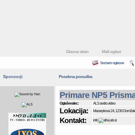
Glavna stran
Mali oglasi
Seznam oglasov
Sponzorji
Posebna ponudba
Primare NP5 Prism
Oglaševalec:
ALS avdio.video
Lokacija:
Masarykova 24, 1230 Domžal
Kontakt:
info
als.si