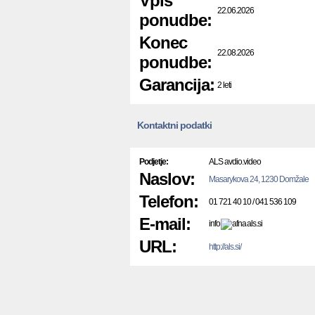
Vpis
22.06.2026
ponudbe:
Konec
22.08.2026
ponudbe:
Garancija:
2 leti
Kontaktni podatki
Podjetje:
ALS avdio.video
Naslov:
Masarykova 24, 1230 Domžale
Telefon:
01 721 40 10 / 041 536 109
E-mail:
info
als.si
URL:
http://als.si/