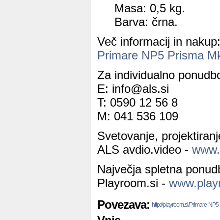
Masa: 0,5 kg.
Barva: črna.
Več informacij in nakup
Primare NP5 Prisma M
Za individualno ponudbo
E: info@als.si
T: 0590 12 56 8
M: 041 536 109
Svetovanje, projektiran
ALS avdio.video -
www.a
Največja spletna ponud
Playroom.si -
www.play
Povezava:
http://playroom.si/Primare-NP