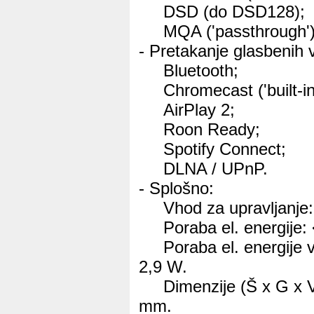
DSD (do DSD128);
MQA ('passthrough')
- Pretakanje glasbenih 
Bluetooth;
Chromecast ('built-in'
AirPlay 2;
Roon Ready;
Spotify Connect;
DLNA / UPnP.
- Splošno:
Vhod za upravljanje:
Poraba el. energije: 
Poraba el. energije v s
2,9 W.
Dimenzije (Š x G x V
mm.