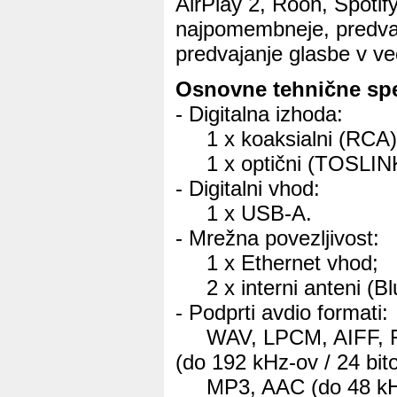
AirPlay 2, Roon, Spotify
najpomembneje, predva
predvajanje glasbe v ve
Osnovne tehnične spec
- Digitalna izhoda:
1 x koaksialni (RCA)
1 x optični (TOSLINK
- Digitalni vhod:
1 x USB-A.
- Mrežna povezljivost:
1 x Ethernet vhod;
2 x interni anteni (Blu
- Podprti avdio formati:
WAV, LPCM, AIFF, 
(do 192 kHz-ov / 24 bito
MP3, AAC (do 48 kHz-