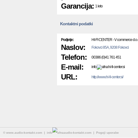
Garancija:
1 leto
Kontaktni podatki
Podjetje:
HI-FI CENTER - V commerce d.o.
Naslov:
Fokovci 85A, 9208 Fokovci
Telefon:
00386 (0)41 761 451
E-mail:
info
hi-fi-center.si
URL:
http://www.hi-fi-center.si/
©
www.audio-kontakt.com
| info
audio-kontakt.com |
Pogoji uporabe