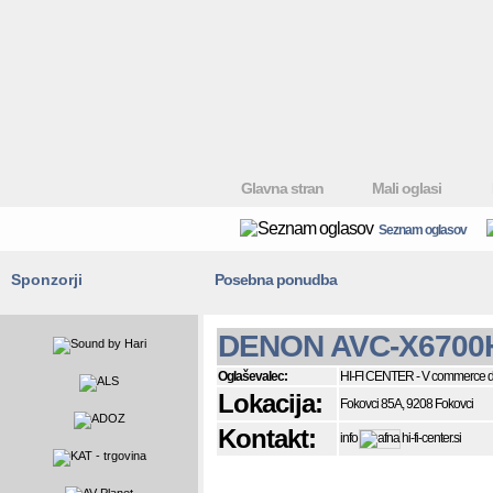
Glavna stran
Mali oglasi
Seznam oglasov
Sponzorji
Posebna ponudba
DENON AVC-X6700
Oglaševalec:
HI-FI CENTER - V commerce d.
Lokacija:
Fokovci 85A, 9208 Fokovci
Kontakt:
info
hi-fi-center.si