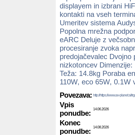
displayem in izbrani HiF
kontakti na vseh termin
Umeritev sistema Audy
Popolna mrežna podpora
eARC Deluje z večsobni
procesiranje zvoka napr
predojačevalec Dvojno p
nizkotoncev Dimenzije:
Teža: 14.8kg Poraba en
110W, eco 65W, 0.1W v s
Povezava:
http://https://www.av-planet.si/
Vpis
14.06.2026
ponudbe:
Konec
14.08.2026
ponudbe: