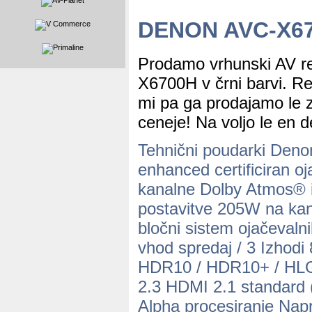
DENON AVC-X67
Prodamo vrhunski AV 
X6700H v črni barvi. R
mi pa ga prodajamo le
ceneje! Na voljo le en 
Tehnični poudarki De
enhanced certificiran o
kanalne Dolby Atmos
postavitve 205W na k
bločni sistem ojačeval
vhod spredaj / 3 Izhodi
HDR10 / HDR10+ / HLG
2.3 HDMI 2.1 standard 
Alpha procesiranje Napr