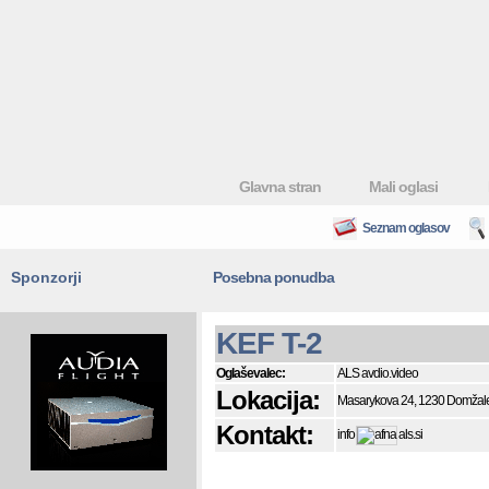
Glavna stran
Mali oglasi
Seznam oglasov
Sponzorji
Posebna ponudba
KEF T-2
Oglaševalec:
ALS avdio.video
Lokacija:
Masarykova 24, 1230 Domžal
Kontakt:
info
als.si