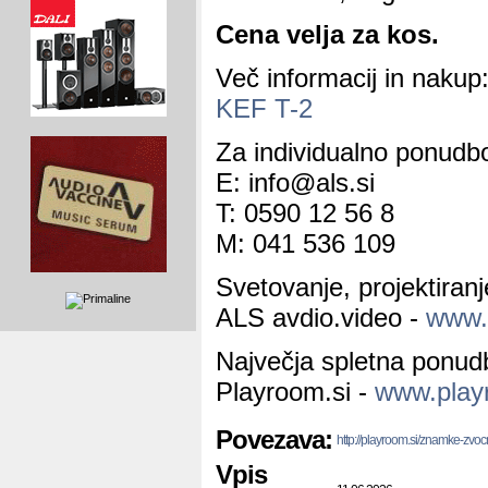
Cena velja za kos.
Več informacij in nakup
KEF T-2
Za individualno ponudbo
E: info@als.si
T: 0590 12 56 8
M: 041 536 109
Svetovanje, projektiran
ALS avdio.video -
www.a
Največja spletna ponud
Playroom.si -
www.play
Povezava:
http://playroom.si/znamke-zvo
Vpis