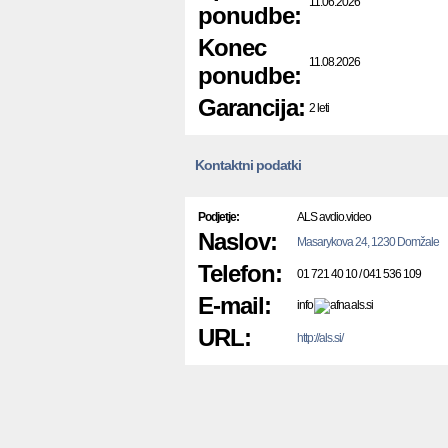
11.06.2026
ponudbe:
Konec
11.08.2026
ponudbe:
Garancija:
2 leti
Kontaktni podatki
Podjetje:
ALS avdio.video
Naslov:
Masarykova 24, 1230 Domžale
Telefon:
01 721 40 10 / 041 536 109
E-mail:
info
als.si
URL:
http://als.si/