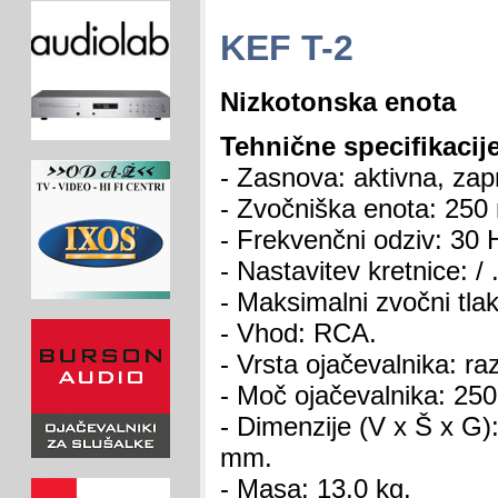
KEF T-2
Nizkotonska enota
Tehnične specifikacije
- Zasnova: aktivna, zap
- Zvočniška enota: 250
- Frekvenčni odziv: 30 
- Nastavitev kretnice: / 
- Maksimalni zvočni tla
- Vhod: RCA.
- Vrsta ojačevalnika: ra
- Moč ojačevalnika: 25
- Dimenzije (V x Š x G
mm.
- Masa: 13,0 kg.