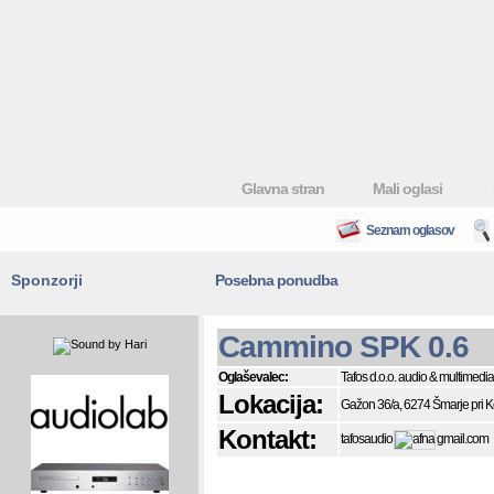
Glavna stran
Mali oglasi
Seznam oglasov
Sponzorji
Posebna ponudba
Cammino SPK 0.6
Oglaševalec:
Tafos d.o.o. audio & multimedia
Lokacija:
Gažon 36/a, 6274 Šmarje pri 
Kontakt:
tafosaudio
gmail.com