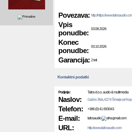
Povezava:
http://https://www.tafosaudio.
Vpis
03.08.2026
ponudbe:
Konec
03.10.2026
ponudbe:
Garancija:
2 leti
Kontaktni podatki
Podjetje:
Tafos d.o.o. audio & multimedia
Naslov:
Gažon 36/a, 6274 Šmarje pri Kop
Telefon:
+386 (0) 41 693043
E-mail:
tafosaudio
gmail.com
URL:
http://www.tafosaudio.com