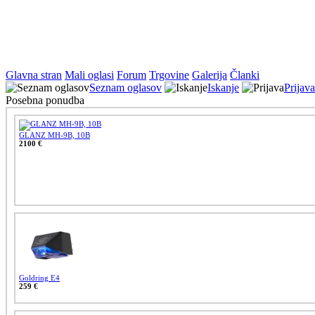
Glavna stran
Mali oglasi
Forum
Trgovine
Galerija
Članki
Seznam oglasov
Iskanje
Prijava
Posebna ponudba
GLANZ MH-9B, 10B
2100 €
Goldring E4
259 €