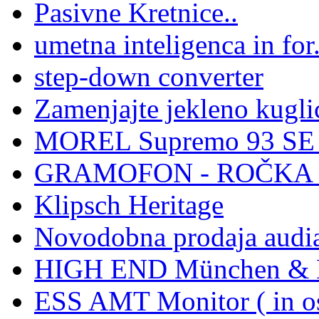
Pasivne Kretnice..
umetna inteligenca in for.
step-down converter
Zamenjajte jekleno kuglic
MOREL Supremo 93 SE -
GRAMOFON - ROČKA -
Klipsch Heritage
Novodobna prodaja audi
HIGH END München & H
ESS AMT Monitor ( in os