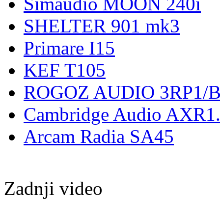
Simaudio MOON 240i
SHELTER 901 mk3
Primare I15
KEF T105
ROGOZ AUDIO 3RP1/
Cambridge Audio AXR1.
Arcam Radia SA45
Zadnji video