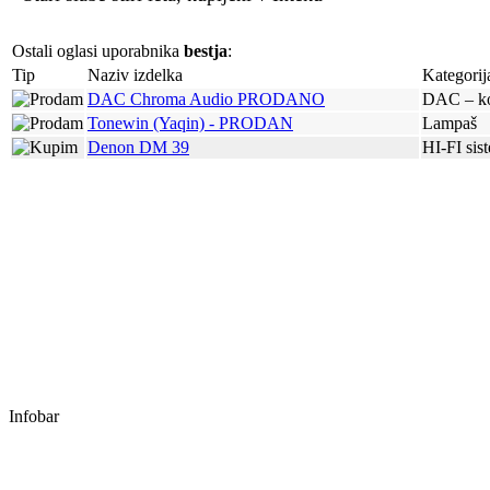
Ostali oglasi uporabnika
bestja
:
Tip
Naziv izdelka
Kategorij
DAC Chroma Audio PRODANO
DAC – ko
Tonewin (Yaqin) - PRODAN
Lampaš
Denon DM 39
HI-FI sis
Infobar