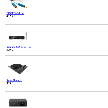
CHORD C-Line
49.95 €
Yamaha CD-S303 - č...
379 €
Rega Planar 1
399 €