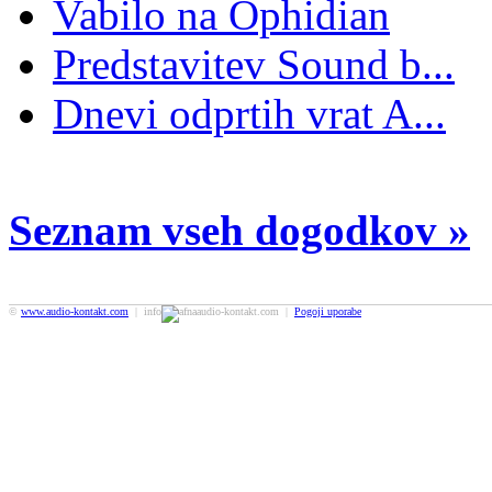
Vabilo na Ophidian
Predstavitev Sound b...
Dnevi odprtih vrat A...
Seznam vseh dogodkov »
©
www.audio-kontakt.com
| info
audio-kontakt.com |
Pogoji uporabe