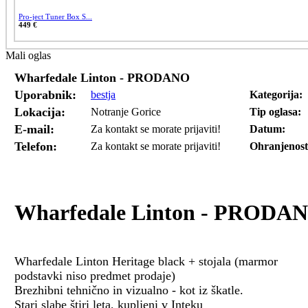
Pro-ject Tuner Box S...
449 €
Mali oglas
Wharfedale Linton - PRODANO
Uporabnik:
bestja
Kategorija:
Lokacija:
Notranje Gorice
Tip oglasa:
E-mail:
Za kontakt se morate prijaviti!
Datum:
Telefon:
Za kontakt se morate prijaviti!
Ohranjenost
Wharfedale Linton - PRODA
Wharfedale Linton Heritage black + stojala (marmor
podstavki niso predmet prodaje)
Brezhibni tehnično in vizualno - kot iz škatle.
Stari slabe štiri leta, kupljeni v Inteku