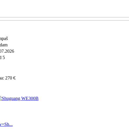
mpaš
odam
07.2026
d 5
a: 270 €
w=Sh...