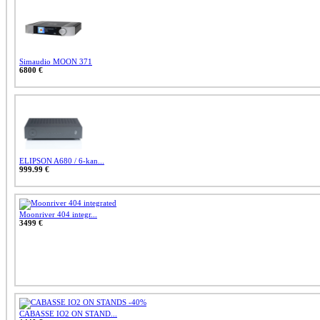
Simaudio MOON 371
6800 €
ELIPSON A680 / 6-kan...
999.99 €
Moonriver 404 integr...
3499 €
CABASSE IO2 ON STAND...