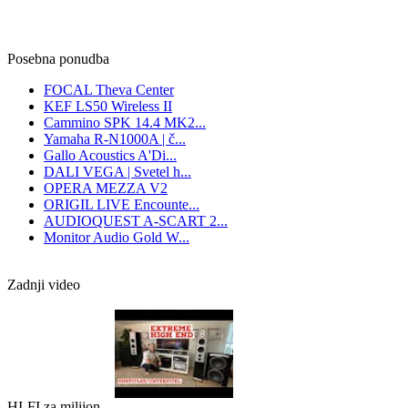
Posebna ponudba
FOCAL Theva Center
KEF LS50 Wireless II
Cammino SPK 14.4 MK2...
Yamaha R-N1000A | č...
Gallo Acoustics A'Di...
DALI VEGA | Svetel h...
OPERA MEZZA V2
ORIGIL LIVE Encounte...
AUDIOQUEST A-SCART 2...
Monitor Audio Gold W...
Zadnji video
HI-FI za milijon...