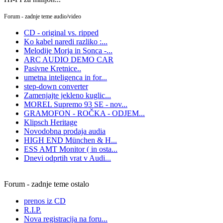
Forum - zadnje teme audio/video
CD - original vs. ripped
Ko kabel naredi razliko :...
Melodije Morja in Sonca -...
ARC AUDIO DEMO CAR
Pasivne Kretnice..
umetna inteligenca in for...
step-down converter
Zamenjajte jekleno kuglic...
MOREL Supremo 93 SE - nov...
GRAMOFON - ROČKA - ODJEM...
Klipsch Heritage
Novodobna prodaja audia
HIGH END München & H...
ESS AMT Monitor ( in osta...
Dnevi odprtih vrat v Audi...
Forum - zadnje teme ostalo
prenos iz CD
R.I.P.
Nova registracija na foru...