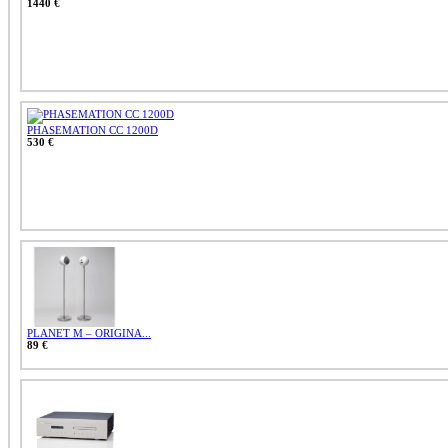
1440 €
PHASEMATION CC 1200D
530 €
PLANET M – ORIGINA...
89 €