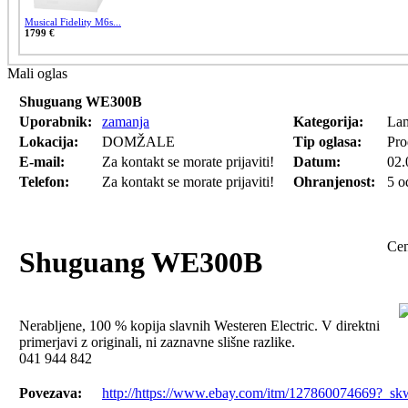
Musical Fidelity M6s...
1799 €
Mali oglas
Shuguang WE300B
Uporabnik:
zamanja
Kategorija:
La
Lokacija:
DOMŽALE
Tip oglasa:
Pr
E-mail:
Za kontakt se morate prijaviti!
Datum:
02.
Telefon:
Za kontakt se morate prijaviti!
Ohranjenost:
5 o
Cen
Shuguang WE300B
Nerabljene, 100 % kopija slavnih Westeren Electric. V direktni
primerjavi z originali, ni zaznavne slišne razlike.
041 944 842
Povezava:
http://https://www.ebay.com/itm/127860074669?_sk