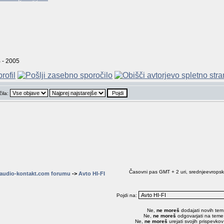
 - 2005
čila:
Časovni pas GMT + 2 uri, srednjeevropski
audio-kontakt.com forumu
->
Avto HI-FI
Pojdi na:
Ne,
ne moreš
dodajati novih tem
Ne,
ne moreš
odgovarjati na teme
Ne,
ne moreš
urejati svojih prispevko