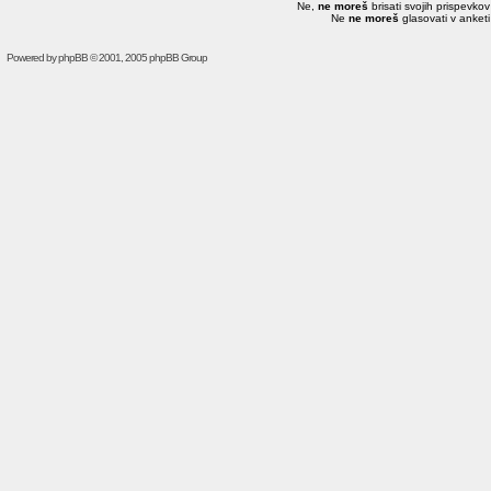
Ne,
ne moreš
brisati svojih prispevko
Ne
ne moreš
glasovati v anket
Powered by
phpBB
© 2001, 2005 phpBB Group