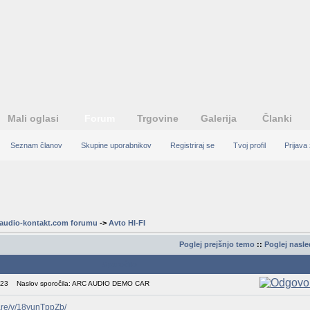
Mali oglasi
Forum
Trgovine
Galerija
Članki
Seznam članov
Skupine uporabnikov
Registriraj se
Tvoj profil
Prijava
audio-kontakt.com forumu
->
Avto HI-FI
Poglej prejšnjo temo
::
Poglej nasl
Sporočilo
:23
Naslov sporočila: ARC AUDIO DEMO CAR
are/v/18yunTppZb/