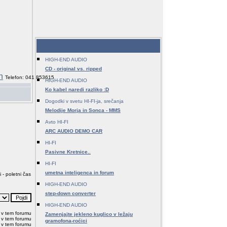
Zadnje teme - HI-FI
HIGH-END AUDIO
CD - original vs. ripped
Telefon: 041 853615
HIGH-END AUDIO
Ko kabel naredi razliko :D
Dogodki v svetu HI-FI-ja, srečanja
Melodije Morja in Sonca - MMS
Avto HI-FI
ARC AUDIO DEMO CAR
HI-FI
Pasivne Kretnice..
HI-FI
umetna inteligenca in forum
 - poletni čas
HIGH-END AUDIO
step-down converter
HIGH-END AUDIO
 v tem forumu
Zamenjajte jekleno kuglico v ležaju
 v tem forumu
gramofona-roćici
v v tem forumu