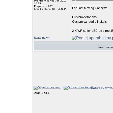
Pridružen/-a: Ned Jan 2010
_________________
10:25
Prispevkov: 927
For Fast Moving Concerts
Kraj: Ljubljana, SLOVENIJA
Custom Aeroports
Custom car audio installs
2 X WR setter dBDrag street B
Nazaj na vrh
Pokaži sporo
Kazalo po www.
Stran
1
od
1