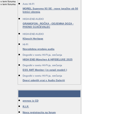
v v tem forumu
Avto HI-FI
i v tem forumu
MOREL Supremo 93 SE - nove igračke ob 50
letnici obstoja
HIGH-END AUDIO
GRAMOFON - ROČKA - ODJEMNA DOZA -
PHONO OJAČEVALEC
HIGH-END AUDIO
Klipsch Heritage
HI-FI
Novodobna prodaja audia
Dogodki v svetu HI-FI-ja, srečanja
HIGH END München & HIFIDELUXE 2025
Dogodki v svetu HI-FI-ja, srečanja
ESS AMT Monitor ( in ostali modeli )
Dogodki v svetu HI-FI-ja, srečanja
Dnevi odprtih vrat v Audio Galeriji
Zadnje teme - ostalo
prenos iz CD
R.I.P.
Nova registracija na forum