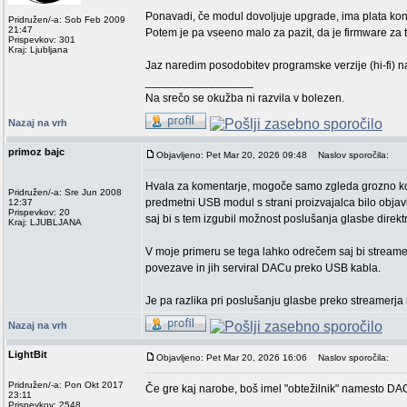
Ponavadi, če modul dovoljuje upgrade, ima plata ko
Pridružen/-a: Sob Feb 2009
21:47
Potem je pa vseeno malo za pazit, da je firmware za
Prispevkov: 301
Kraj: Ljubljana
Jaz naredim posodobitev programske verzije (hi-fi) na
_________________
Na srečo se okužba ni razvila v bolezen.
Nazaj na vrh
primoz bajc
Objavljeno: Pet Mar 20, 2026 09:48
Naslov sporočila:
Hvala za komentarje, mogoče samo zgleda grozno kom
Pridružen/-a: Sre Jun 2008
predmetni USB modul s strani proizvajalca bilo objavl
12:37
Prispevkov: 20
saj bi s tem izgubil možnost poslušanja glasbe dir
Kraj: LJUBLJANA
V moje primeru se tega lahko odrečem saj bi streame
povezave in jih serviral DACu preko USB kabla.
Je pa razlika pri poslušanju glasbe preko streamerj
Nazaj na vrh
LightBit
Objavljeno: Pet Mar 20, 2026 16:06
Naslov sporočila:
Pridružen/-a: Pon Okt 2017
Če gre kaj narobe, boš imel "obtežilnik" namesto DA
23:11
Prispevkov: 2548