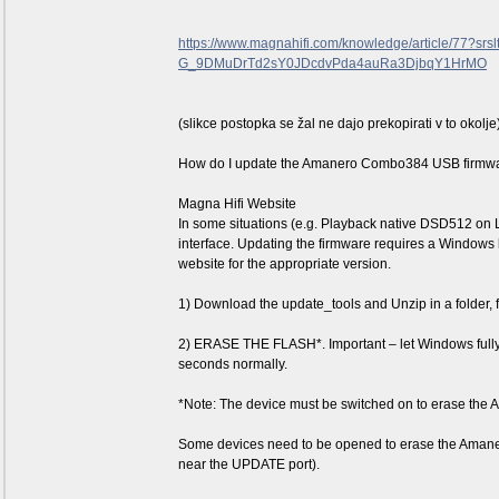
https://www.magnahifi.com/knowledge/article/77?s
G_9DMuDrTd2sY0JDcdvPda4auRa3DjbqY1HrMO
(slikce postopka se žal ne dajo prekopirati v to okolje
How do I update the Amanero Combo384 USB firmw
Magna Hifi Website
In some situations (e.g. Playback native DSD512 on L
interface. Updating the firmware requires a Windows
website for the appropriate version.
1) Download the update_tools and Unzip in a folder
2) ERASE THE FLASH*. Important – let Windows fully 
seconds normally.
*Note: The device must be switched on to erase the
Some devices need to be opened to erase the Amanero,
near the UPDATE port).