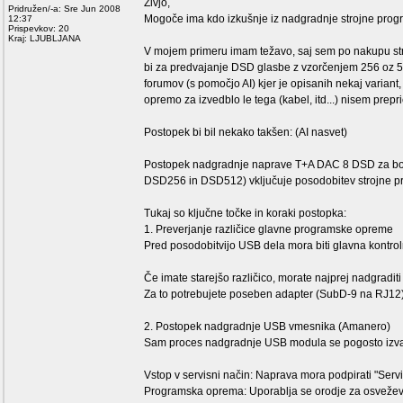
Živjo,
Pridružen/-a: Sre Jun 2008
Mogoče ima kdo izkušnje iz nadgradnje strojne pro
12:37
Prispevkov: 20
Kraj: LJUBLJANA
V mojem primeru imam težavo, saj sem po nakupu st
bi za predvajanje DSD glasbe z vzorčenjem 256 oz 
forumov (s pomočjo AI) kjer je opisanih nekaj variant,
opremo za izvedblo le tega (kabel, itd...) nisem prepr
Postopek bi bil nekako takšen: (AI nasvet)
Postopek nadgradnje naprave T+A DAC 8 DSD za bolj
DSD256 in DSD512) vključuje posodobitev strojne 
Tukaj so ključne točke in koraki postopka:
1. Preverjanje različice glavne programske opreme
Pred posodobitvijo USB dela mora biti glavna kontro
Če imate starejšo različico, morate najprej nadgra
Za to potrebujete poseben adapter (SubD-9 na RJ12)
2. Postopek nadgradnje USB vmesnika (Amanero)
Sam proces nadgradnje USB modula se pogosto izvaj
Vstop v servisni način: Naprava mora podpirati "Se
Programska oprema: Uporablja se orodje za osvežev