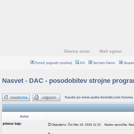
Glavna stran
Mali oglasi
Pomoč pogostih vprašanj
Išči
Seznam članov
Skupin
Nasvet - DAC - posodobitev strojne prog
Kazalo po www.audio-kontakt.com forumu
Avtor
primoz bajc
Objavljeno: Čet Mar 19, 2026 11:23
Naslov sporočila: Nas