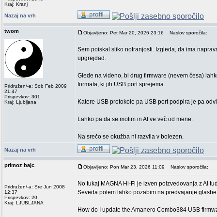
Kraj: Kranj
Nazaj na vrh
twom
Objavljeno: Pet Mar 20, 2026 23:16
Naslov sporočila:
Sem poiskal sliko notranjosti. Izgleda, da ima napr
upgrejdad.
Glede na videno, bi drug firmware (nevem česa) lah
formata, ki jih USB port sprejema.
Pridružen/-a: Sob Feb 2009
21:47
Prispevkov: 301
Katere USB protokole pa USB port podpira je pa odv
Kraj: Ljubljana
Lahko pa da se motim in AI ve več od mene.
_________________
Na srečo se okužba ni razvila v bolezen.
Nazaj na vrh
primoz bajc
Objavljeno: Pon Mar 23, 2026 11:09
Naslov sporočila:
No tukaj MAGNA Hi-Fi je izven poizvedovanja z AI 
Pridružen/-a: Sre Jun 2008
Seveda potem lahko pozabim na predvajanje glasbe 
12:37
Prispevkov: 20
Kraj: LJUBLJANA
How do I update the Amanero Combo384 USB firmw