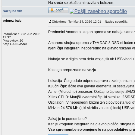
Na srečo se okužba ni razvila v bolezen.
Nazaj na vrh
primoz bajc
Objavljeno: Tor Mar 24, 2026 12:01
Naslov sporočila:
Predmetni Amanero strojan oprema se nahaja samo v 
Pridružen/-a: Sre Jun 2008
12:37
Prispevkov: 20
Amanero strojna oprema v T+A DAC 8 DSD ni ločen mod
Kraj: LJUBLJANA
njeni čipi integrirani neposredno na glavno tiskano 
Nahaja se v digitalnem delu vezja, tik ob USB vhodu 
Kako ga prepoznate na vezju:
Lokacija: Če gledate odprto napravo z zadnje strani, 
Ključni čipi: Iščite dva glavna elementa, ki sestavljat
Atmel (Microchip) procesor: Običajno čip serije SA
Xilinx CPLD: Manjši kvadratni čip, ki skrbi za I2S/DS
Oscilatorji: V neposredni bližini teh čipov bosta tudi
MHz in 24.576 MHz), ki skrbita za takt (clock) USB v
Zakaj je to pomembno?
Ker je krogotok integriran na glavno ploščo, strojn
Vse spremembe so omejene le na posodobitve pr