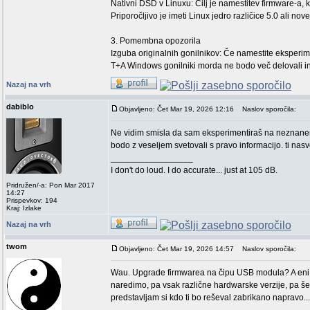
Nativni DSD v Linuxu: Cilj je namestitev firmware-a, 
Priporočljivo je imeti Linux jedro različice 5.0 ali nove
3. Pomembna opozorila
Izguba originalnih gonilnikov: Če namestite eksper
T+A Windows gonilniki morda ne bodo več delovali in
Nazaj na vrh
dabiblo
Objavljeno: Čet Mar 19, 2026 12:16
Naslov sporočila:
Ne vidim smisla da sam eksperimentiraš na neznanem 
bodo z veseljem svetovali s pravo informacijo. ti nas
_________________
I don't do loud. I do accurate... just at 105 dB.
Pridružen/-a: Pon Mar 2017
14:27
Prispevkov: 194
Kraj: Izlake
Nazaj na vrh
twom
Objavljeno: Čet Mar 19, 2026 14:57
Naslov sporočila:
Wau. Upgrade firmwarea na čipu USB modula? A eni ma
naredimo, pa vsak različne hardwarske verzije, pa še 
predstavljam si kdo ti bo reševal zabrikano napravo...