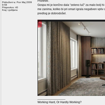
Pozdrav..
Pridružen/-a: Pon Maj 2009
Gospa mi je končno dala “zeleno luč” za malo bolj hi-
9:58
Prispevkov: 40
me zanima, koliko bi pri omari igrala negativen vpliv 
Kraj: Ljubljana
predlog je dobrodošel.
_________________
Working Hard, Or Hardly Working?