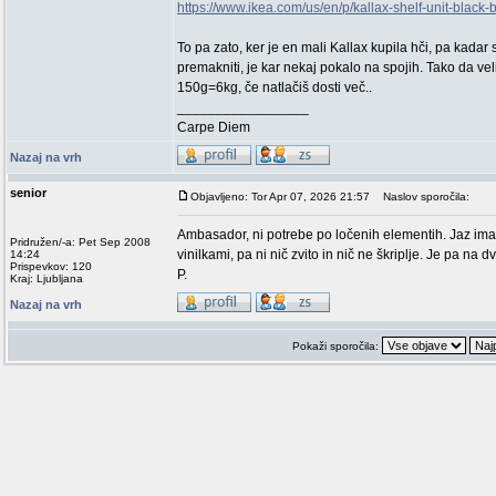
https://www.ikea.com/us/en/p/kallax-shelf-unit-blac
To pa zato, ker je en mali Kallax kupila hči, pa kadar
premakniti, je kar nekaj pokalo na spojih. Tako da ve
150g=6kg, če natlačiš dosti več..
_________________
Carpe Diem
Nazaj na vrh
senior
Objavljeno: Tor Apr 07, 2026 21:57
Naslov sporočila:
Ambasador, ni potrebe po ločenih elementih. Jaz imam 
Pridružen/-a: Pet Sep 2008
vinilkami, pa ni nič zvito in nič ne škriplje. Je pa na d
14:24
Prispevkov: 120
P.
Kraj: Ljubljana
Nazaj na vrh
Pokaži sporočila: