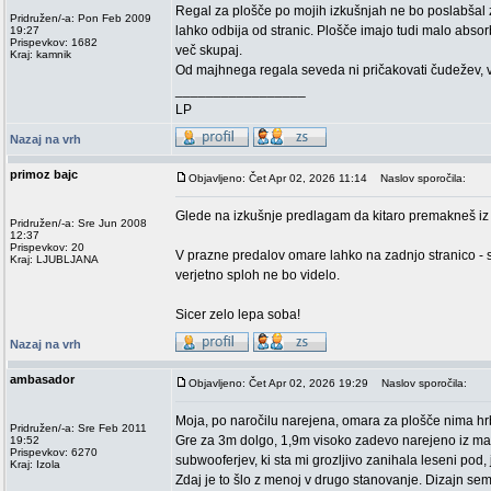
Regal za plošče po mojih izkušnjah ne bo poslabšal 
Pridružen/-a: Pon Feb 2009
lahko odbija od stranic. Plošče imajo tudi malo absorbs
19:27
Prispevkov: 1682
več skupaj.
Kraj: kamnik
Od majhnega regala seveda ni pričakovati čudežev, v
_________________
LP
Nazaj na vrh
primoz bajc
Objavljeno: Čet Apr 02, 2026 11:14
Naslov sporočila:
Glede na izkušnje predlagam da kitaro premakneš iz o
Pridružen/-a: Sre Jun 2008
12:37
Prispevkov: 20
V prazne predalov omare lahko na zadnjo stranico - 
Kraj: LJUBLJANA
verjetno sploh ne bo videlo.
Sicer zelo lepa soba!
Nazaj na vrh
ambasador
Objavljeno: Čet Apr 02, 2026 19:29
Naslov sporočila:
Moja, po naročilu narejena, omara za plošče nima hrbt
Pridružen/-a: Sre Feb 2011
Gre za 3m dolgo, 1,9m visoko zadevo narejeno iz mas
19:52
Prispevkov: 6270
subwooferjev, ki sta mi grozljivo zanihala leseni pod, 
Kraj: Izola
Zdaj je to šlo z menoj v drugo stanovanje. Dizajn s