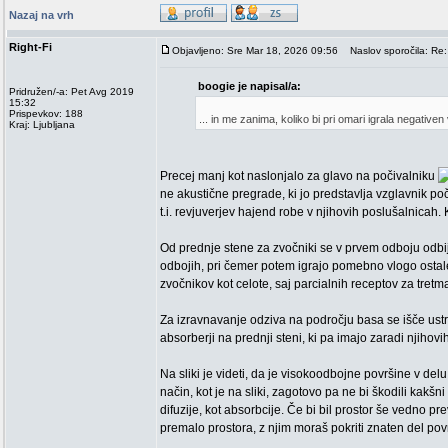
Nazaj na vrh
Right-Fi
Objavljeno: Sre Mar 18, 2026 09:56
Naslov sporočila: Re: 
boogie je napisal/a:
Pridružen/-a: Pet Avg 2019
15:32
Prispevkov: 188
... in me zanima, koliko bi pri omari igrala negativen
Kraj: Ljubljana
Precej manj kot naslonjalo za glavo na počivalniku
ne akustične pregrade, ki jo predstavlja vzglavnik po
t.i. revjuverjev hajend robe v njihovih poslušalnicah.
Od prednje stene za zvočniki se v prvem odboju odbij
odbojih, pri čemer potem igrajo pomebno vlogo ostale
zvočnikov kot celote, saj parcialnih receptov za tret
Za izravnavanje odziva na področju basa se išče ustr
absorberji na prednji steni, ki pa imajo zaradi njihovih
Na sliki je videti, da je visokoodbojne površine v delu
način, kot je na sliki, zagotovo pa ne bi škodili kakšni
difuzije, kot absorbcije. Če bi bil prostor še vedno pr
premalo prostora, z njim moraš pokriti znaten del površ