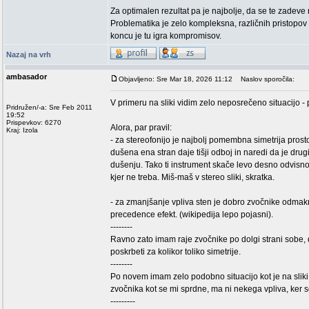
Za optimalen rezultat pa je najbolje, da se te zadeve 
Problematika je zelo kompleksna, različnih pristopov p
koncu je tu igra kompromisov.
Nazaj na vrh
ambasador
Objavljeno: Sre Mar 18, 2026 11:12
Naslov sporočila:
V primeru na sliki vidim zelo neposrečeno situacijo - 
Pridružen/-a: Sre Feb 2011
19:52
Prispevkov: 6270
Alora, par pravil:
Kraj: Izola
- za stereofonijo je najbolj pomembna simetrija prosto
dušena ena stran daje tišji odboj in naredi da je drug
dušenju. Tako ti instrument skače levo desno odvisno
kjer ne treba. Miš-maš v stereo sliki, skratka.
- za zmanjšanje vpliva sten je dobro zvočnike odmakn
precedence efekt. (wikipedija lepo pojasni).
--------
Ravno zato imam raje zvočnike po dolgi strani sobe,
poskrbeti za kolikor toliko simetrije.
--------
Po novem imam zelo podobno situacijo kot je na sliki 
zvočnika kot se mi sprdne, ma ni nekega vpliva, ker 
---------