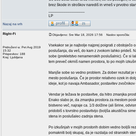
brez škode in stroškov narediš in vrneš v prvotno sta
_________________
LP
Nazaj na vrh
Right-Fi
Objavljeno: Sre Mar 18, 2026 17:56
Naslov sporočila:
Vsekakor se je najbolje najprej poigrati z obstoječo 
Pridružen/-a: Pet Avg 2019
poslušanja, da veš, do kam z zvokom lahko prideš. Na
15:32
Prispevkov: 188
sobe (prekletstvo nenamenskih poslušalnic). Če si lah
Kraj: Ljubljana
tem preveč okrniš namen prostora, to po mojih izkušn
Manjše sobe so vedno problem. Za dober rezultat je 
mesto poslušanja. Če je prostor relativno ozek in dol
ideje, kot jo navaja Ambasador, postavitev zvočnikov o
Vendar je težava te postavitve, da hitro zmanjka prost
Enako slabo je, da zmanjka prostora za mestom posluš
bistveno več, najraje ca. 1/3 dolžine (ali širine, odv
pridobiš s tovrstno postavitvijo (boljša akustična sim
stena in poslušalec-zadnja stena.
Po izkušnjah v mojih prostorih dobim vedno boljši rezul
pomakniti bolj skupaj, da je razdalja od stranskih st