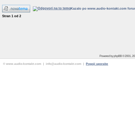
Kazalo po www.audio-kontakt.com for
Stran
1
od
2
Powered by
phpBB
© 2001, 2
© www.audio-kontakt.com | info@audio-kontakt.com |
Pogoji uporabe