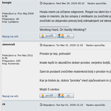
boogie
Objavljeno: Ned Mar 29, 2026 09:10
Naslov sporočila:
Hvala vsem za izčrpne odgovore. Regal na steni bo n
Pridružen/-a: Pon Maj 2009
sobe in menim, da bo omara z vinilkami za zvočniki po
9:58
Prispevkov: 40
zvočniki so dejansko precej bolj odmaknjeni od sten
Kraj: Ljubljana
_________________
Working Hard, Or Hardly Working?
Nazaj na vrh
simonceli
Objavljeno: Tor Mar 31, 2026 11:33
Naslov sporočila:
Prostor je lep, pohvale!
Pridružen/-a: Pet Mar 2011
8:36
Prispevkov: 205
Imate lepši in akustično dober prostor, verjetno boljši,
Kraj: Komenda
Sam bi postavil zvočnike malenkost bolj v prostor in j
Kar je bistvo je, dobra "poroka" med ojačevalcem in z
Mojih 5 centov.
Nazaj na vrh
ck
Objavljeno: Sre Apr 01, 2026 21:22
Naslov sporočila: