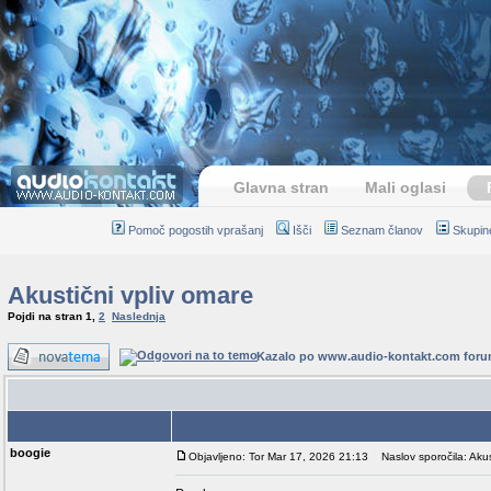
Glavna stran
Mali oglasi
Pomoč pogostih vprašanj
Išči
Seznam članov
Skupin
Akustični vpliv omare
Pojdi na stran
1
,
2
Naslednja
Kazalo po www.audio-kontakt.com for
Avtor
boogie
Objavljeno: Tor Mar 17, 2026 21:13
Naslov sporočila: Akus