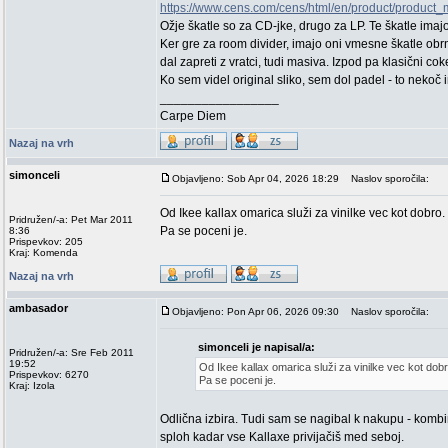
https://www.cens.com/cens/html/en/product/product
Ožje škatle so za CD-jke, drugo za LP. Te škatle ima
Ker gre za room divider, imajo oni vmesne škatle obr
dal zapreti z vratci, tudi masiva. Izpod pa klasični coke
Ko sem videl original sliko, sem dol padel - to nekoč 
_________________
Carpe Diem
Nazaj na vrh
simonceli
Objavljeno: Sob Apr 04, 2026 18:29
Naslov sporočila:
Od Ikee kallax omarica služi za vinilke vec kot dobro.
Pridružen/-a: Pet Mar 2011
Pa se poceni je.
8:36
Prispevkov: 205
Kraj: Komenda
Nazaj na vrh
ambasador
Objavljeno: Pon Apr 06, 2026 09:30
Naslov sporočila:
simonceli je napisal/a:
Pridružen/-a: Sre Feb 2011
19:52
Od Ikee kallax omarica služi za vinilke vec kot dobr
Prispevkov: 6270
Pa se poceni je.
Kraj: Izola
Odlična izbira. Tudi sam se nagibal k nakupu - kombini
sploh kadar vse Kallaxe privijačiš med seboj.