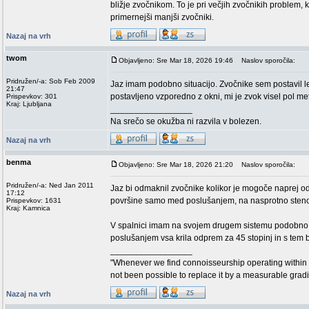
bližje zvočnikom. To je pri večjih zvočnikih problem, 
primernejši manjši zvočniki.
Nazaj na vrh
twom
Objavljeno: Sre Mar 18, 2026 19:46
Naslov sporočila:
Pridružen/-a: Sob Feb 2009
Jaz imam podobno situacijo. Zvočnike sem postavil le
21:47
postavljeno vzporedno z okni, mi je zvok visel pol me
Prispevkov: 301
Kraj: Ljubljana
_________________
Na srečo se okužba ni razvila v bolezen.
Nazaj na vrh
benma
Objavljeno: Sre Mar 18, 2026 21:20
Naslov sporočila:
Pridružen/-a: Ned Jan 2011
Jaz bi odmaknil zvočnike kolikor je mogoče naprej od
17:12
površine samo med poslušanjem, na nasprotno steno 
Prispevkov: 1631
Kraj: Kamnica
V spalnici imam na svojem drugem sistemu podobno po
poslušanjem vsa krila odprem za 45 stopinj in s tem 
_________________
"Whenever we find connoisseurship operating within 
not been possible to replace it by a measurable grad
Nazaj na vrh