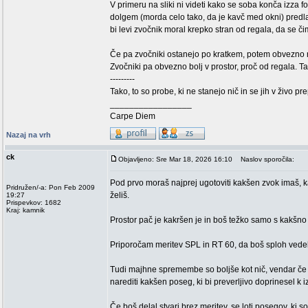
V primeru na sliki ni videti kako se soba konča izza 
dolgem (morda celo tako, da je kavč med okni) predl
bi levi zvočnik moral krepko stran od regala, da se či
Če pa zvočniki ostanejo po kratkem, potem obvezno na
Zvočniki pa obvezno bolj v prostor, proč od regala. 
---------
Tako, to so probe, ki ne stanejo nič in se jih v živo p
_________________
Carpe Diem
Nazaj na vrh
ck
Objavljeno: Sre Mar 18, 2026 16:10
Naslov sporočila:
Pod prvo moraš najprej ugotoviti kakšen zvok imaš, k
Pridružen/-a: Pon Feb 2009
želiš.
19:27
Prispevkov: 1682
Kraj: kamnik
Prostor pač je kakršen je in boš težko samo s kakšn
Priporočam meritev SPL in RT 60, da boš sploh vedel kj
Tudi majhne spremembe so boljše kot nič, vendar če 
narediti kakšen poseg, ki bi preverljivo doprinesel k 
Če boš delal stvari brez meritev, se loti posegov, ki so 