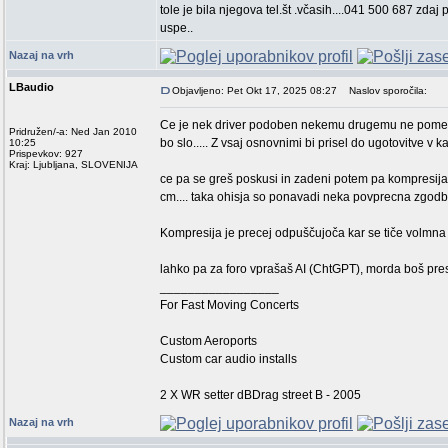
tole je bila njegova tel.št .včasih....041 500 687 zdaj
uspe..
Nazaj na vrh
LBaudio
Objavljeno: Pet Okt 17, 2025 08:27
Naslov sporočila:
Ce je nek driver podoben nekemu drugemu ne pomeni
Pridružen/-a: Ned Jan 2010
bo slo..... Z vsaj osnovnimi bi prisel do ugotovitve v k
10:25
Prispevkov: 927
Kraj: Ljubljana, SLOVENIJA
ce pa se greš poskusi in zadeni potem pa kompresija ok
cm.... taka ohisja so ponavadi neka povprecna zgodba z
Kompresija je precej odpuščujoča kar se tiče volmna o
lahko pa za foro vprašaš AI (ChtGPT), morda boš p
_________________
For Fast Moving Concerts
Custom Aeroports
Custom car audio installs
2 X WR setter dBDrag street B - 2005
Nazaj na vrh