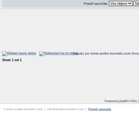
Pokaži sporočila:
Kazalo po www.audio-kontakt.com for
Stran
1
od
1
Powered by
phpBB
© 2001, 
© www.audio-kontakt.com | info@audio-kontakt.com |
Pogoji uporabe