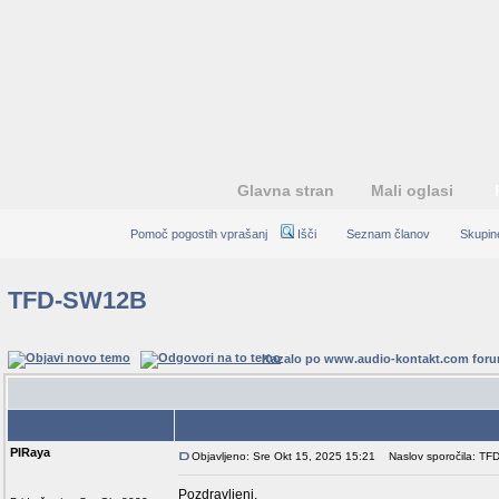
Glavna stran
Mali oglasi
Pomoč pogostih vprašanj
Išči
Seznam članov
Skupin
TFD-SW12B
Kazalo po www.audio-kontakt.com for
Avtor
PIRaya
Objavljeno: Sre Okt 15, 2025 15:21
Naslov sporočila: T
Pozdravljeni,