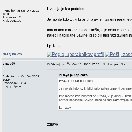
Hvala ja je kar podoben.
Pridružen/-a: Sre Okt 2022
13:30
Prispevkov: 2
Je morda kdo tu, ki bi bil pripravljen izmeriti paramet
Kraj: Logatec
Ima morda kdo kontakt od Uroša, ki je delal v Terni on
naredil nabildane Savine, ki so bili tudi razstavljeni 
Lp. Iztok
Nazaj na vrh
drago67
Objavljeno: Čet Okt 16, 2025 17:56
Naslov sporočila:
PIRaya je napisal/a:
Pridružen/-a: Čet Okt 2008
19:24
Hvala ja je kar podoben.
Prispevkov: 1094
Kraj: ljubljana
Je morda kdo tu, ki bi bil pripravljen izmeriti parame
Ima morda kdo kontakt od Uroša, ki je delal v Terni 
naredil nabildane Savine, ki so bili tudi razstavljeni
Lp. Iztok
zdravo