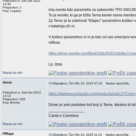
Pridružen/-a: Sre Okt 2022
13:30
Prispevkov: 2
ima morda kdo parametre za subwoofer TFD-SW12B
Kraj: Logatec
To je woofer, ki ga je tržila Terna kevler ravna membr
Za Terno je to izdeloval "Kitajec" parametrov kolikor 
v katalogu jih ni.
V kolikor parametrov ni in je kdo od vas omenjeni woo
reflexa.
https://drive.google.com/file/d/1MzcR3DGJbWiu7
Lp. Iztok
Nazaj na vrh
ducar
Objavljeno: Čet Okt 16, 2025 07:16
Naslov sporočila:
Pridružen/-a: Sob Apr 2012
https://starkesoundaudio.com/products/sub12?Color
13:13
Prispevkov: 628
Kraj: Bronks
Driver je zelo podoben kot tvoj iz Terne. Idealno bi b
_________________
Canta e Cammina
Nazaj na vrh
PIRaya
Objavljeno: Čet Okt 16, 2025 11:13
Naslov sporočila: