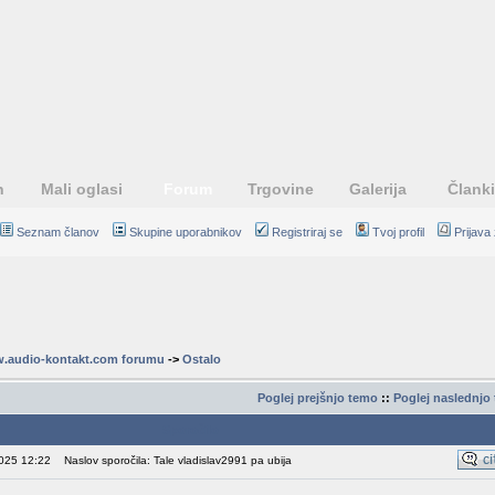
n
Mali oglasi
Forum
Trgovine
Galerija
Članki
Seznam članov
Skupine uporabnikov
Registriraj se
Tvoj profil
Prijava
.audio-kontakt.com forumu
->
Ostalo
Poglej prejšnjo temo
::
Poglej naslednjo
Sporočilo
2025 12:22
Naslov sporočila: Tale vladislav2991 pa ubija