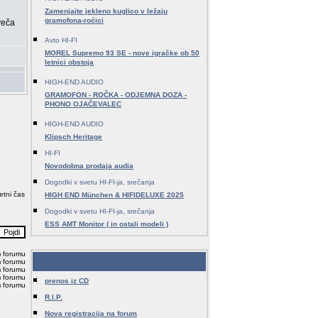
Zamenjajte jekleno kuglico v ležaju
gramofona-roćici
veča
Avto HI-FI
MOREL Supremo 93 SE - nove igračke ob 50
letnici obstoja
HIGH-END AUDIO
GRAMOFON - ROČKA - ODJEMNA DOZA -
PHONO OJAČEVALEC
HIGH-END AUDIO
Klipsch Heritage
HI-FI
Novodobna prodaja audia
Dogodki v svetu HI-FI-ja, srečanja
etni čas
HIGH END München & HIFIDELUXE 2025
Dogodki v svetu HI-FI-ja, srečanja
ESS AMT Monitor ( in ostali modeli )
m forumu
Zadnje teme - ostalo
m forumu
m forumu
m forumu
prenos iz CD
m forumu
R.I.P.
Nova registracija na forum