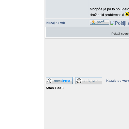
Mogoče je pa to bolj delo
družinski problematiki
Nazaj na vrh
Pokaži sporo
Kazalo po www
Stran
1
od
1