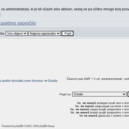
 za administratorja, ki je bil včasih zelo aktiven, sedaj se pa očitno mnogo bolj pos
.
čila:
Časovni pas GMT + 2 uri, srednjeevropski - pol
.audio-kontakt.com forumu
->
Ostalo
Pojdi na:
Ne,
ne moreš
dodajati novih tem v te
Ne,
ne moreš
odgovarjati na teme v te
Ne,
ne moreš
urejati svojih prispevkov v te
Ne,
ne moreš
brisati svojih prispevkov v te
Ne
ne moreš
glasovati v anketi v te
Powered by
phpBB
© 2001, 2005 phpBB Group