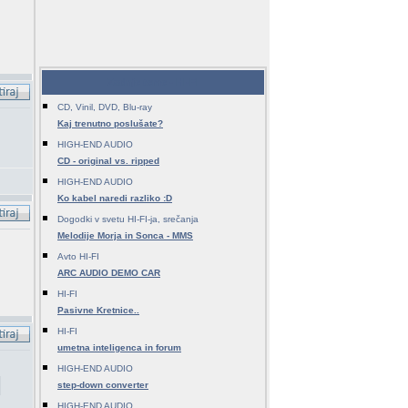
Zadnje teme - HI-FI
CD, Vinil, DVD, Blu-ray
Kaj trenutno poslušate?
HIGH-END AUDIO
CD - original vs. ripped
HIGH-END AUDIO
Ko kabel naredi razliko :D
Dogodki v svetu HI-FI-ja, srečanja
Melodije Morja in Sonca - MMS
Avto HI-FI
ARC AUDIO DEMO CAR
HI-FI
Pasivne Kretnice..
HI-FI
umetna inteligenca in forum
HIGH-END AUDIO
step-down converter
HIGH-END AUDIO