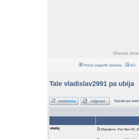
Glavna stra
Pomoč pogostih vprašanj
Išči
Tale vladislav2991 pa ubija
Kazalo po www
Avtor
vladej
Objavljeno: Pon Nov 03, 