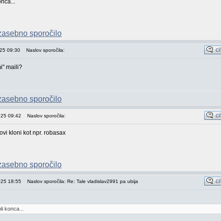
onca...
025 09:30
Naslov sporočila:
i" maili?
025 09:42
Naslov sporočila:
ovi kloni kot npr. robasax
025 18:55
Naslov sporočila: Re: Tale vladislav2991 pa ubija
li konca...