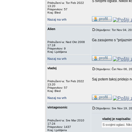
S svojimi oglasi. Nikoli k
Pridružen/-a: Tor Feb 2022
13:20
Prispevkov: 57
Kraj: Bled
Nazaj na vrh
Alien
Objavljeno: Tor Nov 04, 2
Ga zasujemo s "prijaznim
Pridružen/-a: Ned Okt 2008
17:18
Prispevkov: 9
Kraj: Ljubljana
Nazaj na vrh
vladej
Objavljeno: Čet Nov 06, 2
Saj potem takoj pridejo n
Pridružen/-a: Tor Feb 2022
13:20
Prispevkov: 57
Kraj: Bled
Nazaj na vrh
vintagesonic
Objavljeno: Sre Nov 19, 2
vladej je napisal/a:
Pridružen/-a: Sre Mar 2010
17:24
S svojimi oglasi. Niko
Prispevkov: 1437
Kraj: Ljubljana