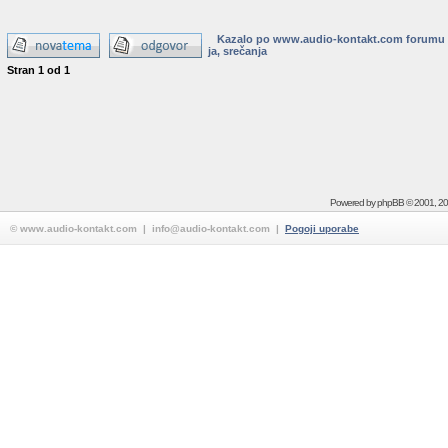
Kazalo po www.audio-kontakt.com forumu
ja, srečanja
Stran
1
od
1
Powered by
phpBB
© 2001, 2
© www.audio-kontakt.com | info@audio-kontakt.com |
Pogoji uporabe