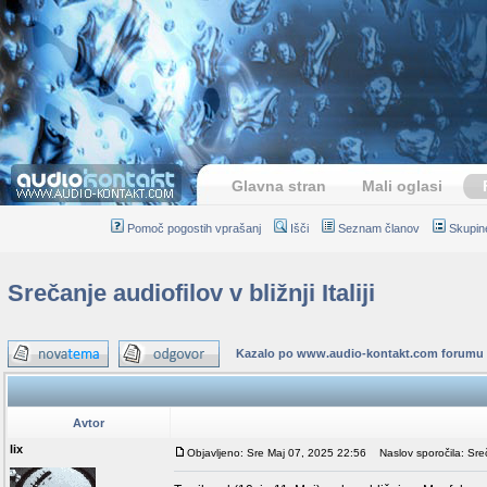
Glavna stran
Mali oglasi
Pomoč pogostih vprašanj
Išči
Seznam članov
Skupin
Srečanje audiofilov v bližnji Italiji
Kazalo po www.audio-kontakt.com forumu
Avtor
lix
Objavljeno: Sre Maj 07, 2025 22:56
Naslov sporočila: Srečanj