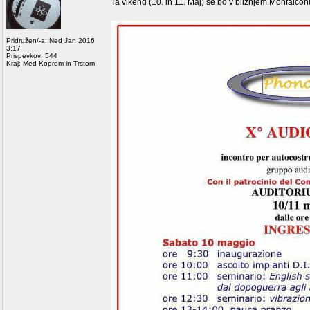
Ta vikend (10. in 11. Maj) se bo v bližnjem Monfalconu
Pridružen/-a: Ned Jan 2016
3:17
Prispevkov: 544
Kraj: Med Koprom in Trstom