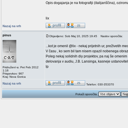
Opis dogajanja je na fotografiji (italijanščina), oziro
lix
Nazaj na vrh
pinus
Objavljeno: Sob Maj 10, 2025 19:45
Naslov sporočila:
...kot je omenil @lix - nekaj prijetnih ur, preživetih m
V času , ko sem bil tam nisem opazil nobenega obraza 
Poleg nekaj solidnih diy projektov, pa naj še omenim
delovanja v audiu, J.B. Lansinga, kasneje ustanovite
lp
Pridružen/-a: Pet Feb 2012
1:16
Prispevkov: 967
Kraj: Nova Gorica
Nazaj na vrh
Telefon: 030-353370
Pokaži sporočila: