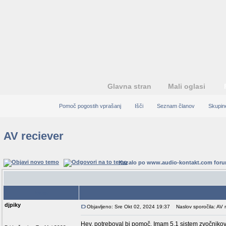
Glavna stran
Mali oglasi
Pomoč pogostih vprašanj
Išči
Seznam članov
Skupin
AV reciever
Kazalo po www.audio-kontakt.com for
Avtor
djpiky
Objavljeno: Sre Okt 02, 2024 19:37
Naslov sporočila: AV r
Hey, potreboval bi pomoč. Imam 5.1 sistem zvočniko