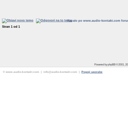
Kazalo po www.audio-kontakt.com for
Stran
1
od
1
Powered by
phpBB
© 2001, 2
© www.audio-kontakt.com | info@audio-kontakt.com |
Pogoji uporabe