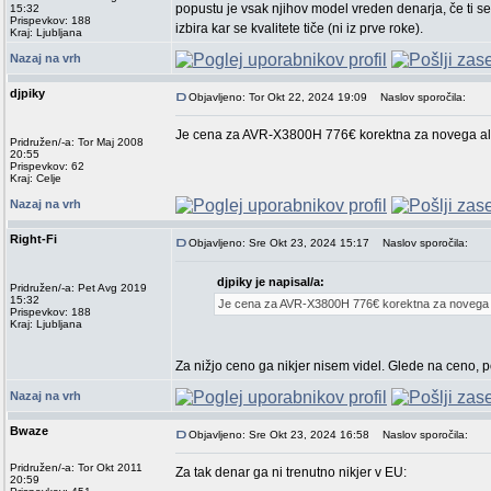
popustu je vsak njihov model vreden denarja, če ti se
15:32
Prispevkov: 188
izbira kar se kvalitete tiče (ni iz prve roke).
Kraj: Ljubljana
Nazaj na vrh
djpiky
Objavljeno: Tor Okt 22, 2024 19:09
Naslov sporočila:
Je cena za AVR-X3800H 776€ korektna za novega ali
Pridružen/-a: Tor Maj 2008
20:55
Prispevkov: 62
Kraj: Celje
Nazaj na vrh
Right-Fi
Objavljeno: Sre Okt 23, 2024 15:17
Naslov sporočila:
djpiky je napisal/a:
Pridružen/-a: Pet Avg 2019
15:32
Je cena za AVR-X3800H 776€ korektna za novega a
Prispevkov: 188
Kraj: Ljubljana
Za nižjo ceno ga nikjer nisem videl. Glede na ceno, po 
Nazaj na vrh
Bwaze
Objavljeno: Sre Okt 23, 2024 16:58
Naslov sporočila:
Pridružen/-a: Tor Okt 2011
Za tak denar ga ni trenutno nikjer v EU:
20:59