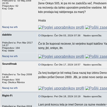
Pridružen/-a: Tor Maj 2008
žene Onkyo 505, ki pa mi ne zadošča več. Predvsem im
20:55
Prispevkov: 62
na reciverju da lahko uporabim pretočne vsebine. Mi 
Kraj: Celje
kdo prodaja kaj rabljenega za manj?
Hvala
Nazaj na vrh
dabiblo
Objavljeno: Čet Okt 03, 2024 07:36
Naslov sporočila:
Pridružen/-a: Pon Mar 2017
Če bi že kupoval reciever, bi verjetno kupil kakšno
14:27
sony, jbl, onkyo, itn.
Prispevkov: 194
Kraj: Izlake
Nazaj na vrh
Soundfreak
Objavljeno: Čet Okt 17, 2024 18:57
Naslov sporočila:
Za tvoj budget je bil nekaj časa nazaj top izbira Den
Pridružen/-a: Tor Sep 2008
poštev prišel Denon 2800. JBL je izdal novo serijo a
14:38
Prispevkov: 500
Kraj: Okolica Ribnice
Nazaj na vrh
Right-Fi
Objavljeno: Pet Okt 18, 2024 10:19
Naslov sporočila:
Lani proti koncu leta je imel Denon za razne modele
Pridružen/-a: Pet Avg 2019