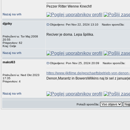
_________________
Pezzer Ritter Wenne Knecht!
Nazaj na vrh
djpiky
Objavljeno: Pet Nov 22, 2024 13:10
Naslov sporočila:
Reciver je doma. Lepa špilika.
Pridružen/-a: Tor Maj 2008
20:55
Prispevkov: 62
Kraj: Celje
Nazaj na vrh
maksl63
Objavljeno: Pon Nov 25, 2024 20:09
Naslov sporočila:
https://www.4kfilme.de/geschaeftsbetrieb-von-denon
Pridružen/-a: Ned Okt 2023
Denon,Marantz in BowersWilkins naj bi sel z januarjem
17:35
Prispevkov: 4
Nazaj na vrh
Pokaži sporočila: