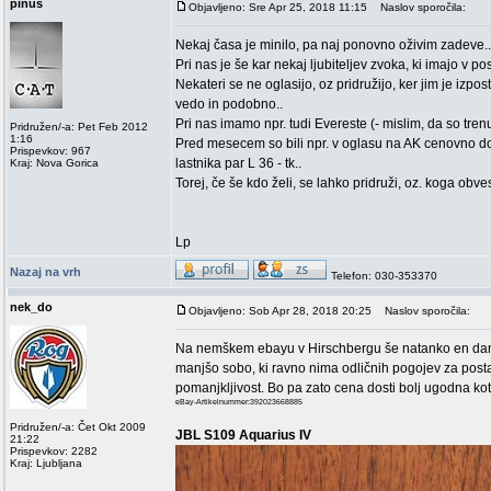
pinus
Objavljeno: Sre Apr 25, 2018 11:15
Naslov sporočila:
Nekaj časa je minilo, pa naj ponovno oživim zadeve..
Pri nas je še kar nekaj ljubiteljev zvoka, ki imajo v 
Nekateri se ne oglasijo, oz pridružijo, ker jim je iz
vedo in podobno..
Pri nas imamo npr. tudi Evereste (- mislim, da so tren
Pridružen/-a: Pet Feb 2012
1:16
Pred mesecem so bili npr. v oglasu na AK cenovno do
Prispevkov: 967
lastnika par L 36 - tk..
Kraj: Nova Gorica
Torej, če še kdo želi, se lahko pridruži, oz. koga obvest
Lp
Nazaj na vrh
Telefon: 030-353370
nek_do
Objavljeno: Sob Apr 28, 2018 20:25
Naslov sporočila:
Na nemškem ebayu v Hirschbergu še natanko en dan d
manjšo sobo, ki ravno nima odličnih pogojev za postav
pomanjkljivost. Bo pa zato cena dosti bolj ugodna kot 
eBay-Artikelnummer:392023668885
Pridružen/-a: Čet Okt 2009
JBL S109 Aquarius IV
21:22
Prispevkov: 2282
Kraj: Ljubljana