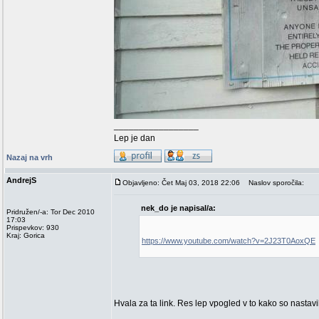
_________________
Lep je dan
Nazaj na vrh
AndrejS
Objavljeno: Čet Maj 03, 2018 22:06
Naslov sporočila:
nek_do je napisal/a:
Pridružen/-a: Tor Dec 2010
17:03
Prispevkov: 930
Kraj: Gorica
https://www.youtube.com/watch?v=2J23T0AoxQE
Hvala za ta link. Res lep vpogled v to kako so nastavil