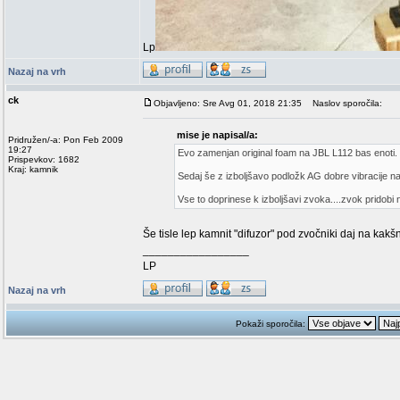
Lp
Nazaj na vrh
ck
Objavljeno: Sre Avg 01, 2018 21:35
Naslov sporočila:
mise je napisal/a:
Pridružen/-a: Pon Feb 2009
19:27
Evo zamenjan original foam na JBL L112 bas enoti.
Prispevkov: 1682
Kraj: kamnik
Sedaj še z izboljšavo podložk AG dobre vibracije na 
Vse to doprinese k izboljšavi zvoka....zvok pridobi n
Še tisle lep kamnit "difuzor" pod zvočniki daj na kak
_________________
LP
Nazaj na vrh
Pokaži sporočila: