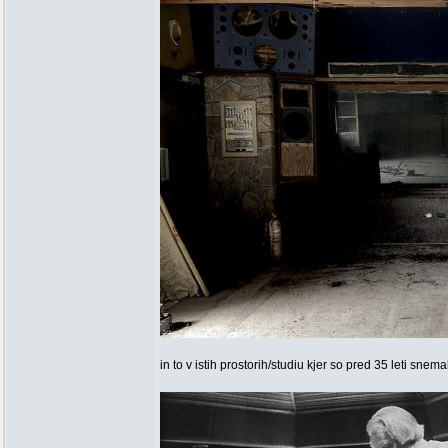
in to v istih prostorih/studiu kjer so pred 35 leti snema