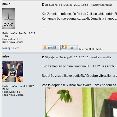
pinus
Objavljeno: Pet Jun 29, 2018 16:55
Naslov sporočila:
Kot že enkrat rečeno, če še kdo želi, se lahko pridruži
Ker kmalu bo navedena, oz. zaključena lista članov z mode
Lp
Pridružen/-a: Pet Feb 2012
1:16
Prispevkov: 967
Kraj: Nova Gorica
Nazaj na vrh
Telefon: 030-353370
mise
Objavljeno: Sre Avg 01, 2018 20:16
Naslov sporočila:
Evo zamenjan original foam na JBL L112 bas enoti. 
Sedaj še z izboljšavo podložk AG dobre vibracije na zv
Vse to doprinese k izboljšavi zvoka....zvok pridobi na 
Pridružen/-a: Sre Jul 2012
21:56
Prispevkov: 51
Kraj: Nova Gorica