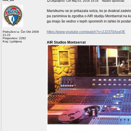
Objavljeno: Čet Maj 03, 2018 14:16
Naslov sporočila:
Marsikumu se je prikazala solza, ko je dvakrat zadelo 
pa zanimiiva ta zgodba o AIR studiju Montserrat na 
ga imajo še vedno v lepih spominih in lahko bi postal
https://www.youtube.com/watch?v=2J23T0AoxQE
Pridružen/-a: Čet Okt 2009
21:22
Prispevkov: 2282
Kraj: Ljubljana
AIR Studios Montserrat