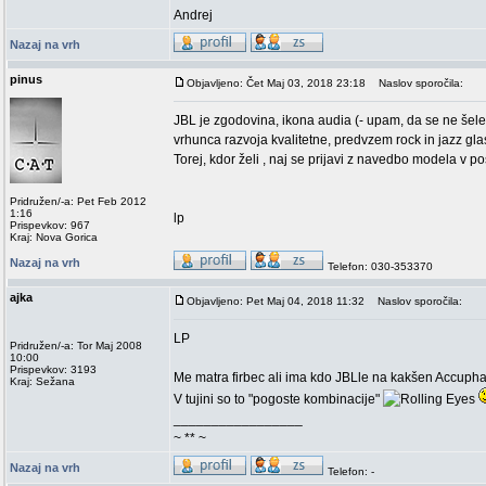
Andrej
Nazaj na vrh
pinus
Objavljeno: Čet Maj 03, 2018 23:18
Naslov sporočila:
JBL je zgodovina, ikona audia (- upam, da se ne šele s
vrhunca razvoja kvalitetne, predvzem rock in jazz glas
Torej, kdor želi , naj se prijavi z navedbo modela v pos
Pridružen/-a: Pet Feb 2012
1:16
lp
Prispevkov: 967
Kraj: Nova Gorica
Nazaj na vrh
Telefon: 030-353370
ajka
Objavljeno: Pet Maj 04, 2018 11:32
Naslov sporočila:
LP
Pridružen/-a: Tor Maj 2008
10:00
Prispevkov: 3193
Me matra firbec ali ima kdo JBLle na kakšen Accuphas
Kraj: Sežana
V tujini so to "pogoste kombinacije"
_________________
~ ** ~
Nazaj na vrh
Telefon: -