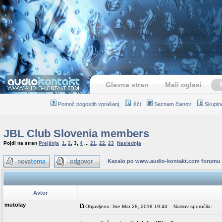
Glavna stran
Mali oglasi
Pomoč pogostih vprašanj
Išči
Seznam članov
Skupin
JBL Club Slovenia members
Pojdi na stran
Prejšnja
1
,
2
,
3
,
4
...
21
,
22
,
23
Naslednja
Kazalo po www.audio-kontakt.com forumu
Avtor
mutolay
Objavljeno: Sre Mar 28, 2018 19:43
Naslov sporočila: