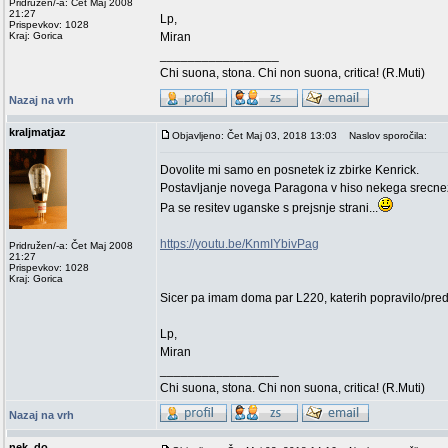
Pridružen/-a: Čet Maj 2008
21:27
Lp,
Prispevkov: 1028
Kraj: Gorica
Miran
_________________
Chi suona, stona. Chi non suona, critica! (R.Muti)
Nazaj na vrh
kraljmatjaz
Objavljeno: Čet Maj 03, 2018 13:03
Naslov sporočila:
Dovolite mi samo en posnetek iz zbirke Kenrick.
Postavljanje novega Paragona v hiso nekega srecn
Pa se resitev uganske s prejsnje strani...
https://youtu.be/KnmIYbivPag
Pridružen/-a: Čet Maj 2008
21:27
Prispevkov: 1028
Kraj: Gorica
Sicer pa imam doma par L220, katerih popravilo/prede
Lp,
Miran
_________________
Chi suona, stona. Chi non suona, critica! (R.Muti)
Nazaj na vrh
nek_do