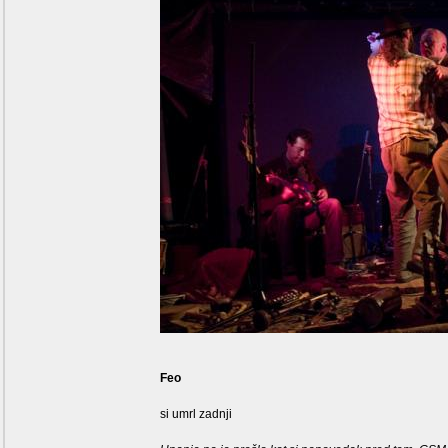
Feo
si umrl zadnji