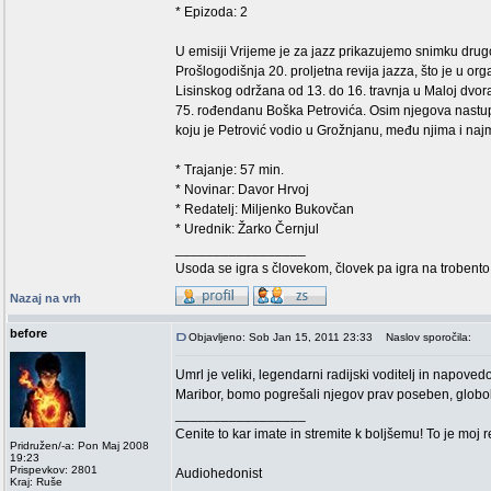
* Epizoda: 2
U emisiji Vrijeme je za jazz prikazujemo snimku drug
Prošlogodišnja 20. proljetna revija jazza, što je u o
Lisinskog održana od 13. do 16. travnja u Maloj dvor
75. rođendanu Boška Petrovića. Osim njegova nastupa 
koju je Petrović vodio u Grožnjanu, među njima i najml
* Trajanje: 57 min.
* Novinar: Davor Hrvoj
* Redatelj: Miljenko Bukovčan
* Urednik: Žarko Černjul
_________________
Usoda se igra s človekom, človek pa igra na trobento
Nazaj na vrh
before
Objavljeno: Sob Jan 15, 2011 23:33
Naslov sporočila:
Umrl je veliki, legendarni radijski voditelj in napove
Maribor, bomo pogrešali njegov prav poseben, globo
_________________
Cenite to kar imate in stremite k boljšemu! To je moj 
Pridružen/-a: Pon Maj 2008
19:23
Prispevkov: 2801
Audiohedonist
Kraj: Ruše