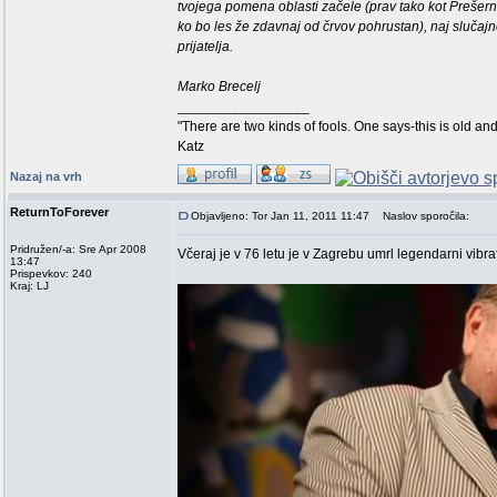
tvojega pomena oblasti začele (prav tako kot Prešerno
ko bo les že zdavnaj od črvov pohrustan), naj slučaj
prijatelja.
Marko Brecelj
_________________
"There are two kinds of fools. One says-this is old an
Katz
Nazaj na vrh
ReturnToForever
Objavljeno: Tor Jan 11, 2011 11:47
Naslov sporočila:
Pridružen/-a: Sre Apr 2008
Včeraj je v 76 letu je v Zagrebu umrl legendarni vibra
13:47
Prispevkov: 240
Kraj: LJ