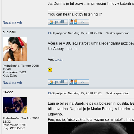
Ja, Dennis je bil pravi ... in pri večini filmov v katerih j
_________________
''You can hear a lot by listening !!''
Nazaj na vrh
audiofill
Objavljeno: Ned Avg 15, 2010 22:36
Naslov sporočila:
Včeraj je v 80. letu starosti umrla legendarna jazz p
kot Abbey Lincoln.
Več
tukaj
.
Pridružen/-a: Tor Apr 2008
19:48
Prispevkov: 5421
Kraj: Žalec
Nazaj na vrh
JAZZZ
Objavljeno: Ned Avg 15, 2010 23:01
Naslov sporočila:
Lani je bil še na Sajeti, letos ga bolezen ni pustila.
Iv
biti navadna. Napisal jo je Marko Brecelj, s katerim 
jugovino.
Pridružen/-a: Sre Apr 2008
Feo, res je, "niso važna leta, važne so minute!" . In ti 
12:32
Prispevkov: 2799
Kraj: POSAVEC