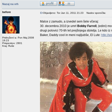
Nazaj na vrh
before
Objavljeno: Tor Jan 11, 2011 21:23
Naslov sporočila:
Malce z zamudo, a izvedel sem šele včeraj:
30. decembra 2010 je umrl
Bobby Farrell
, (edini) m
drugi polovici 70-tih let prejšnjega stoletja. Le kdo 
Baker, Daddy cool in meni najljubše, El Lute:
http:/
Pridružen/-a: Pon Maj 2008
19:23
Prispevkov: 2801
Kraj: Ruše