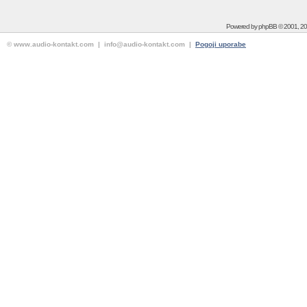
Powered by
phpBB
© 2001, 2
© www.audio-kontakt.com | info@audio-kontakt.com |
Pogoji uporabe