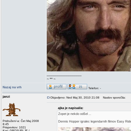
_________________
~ ** ~
Nazaj na vrh
Telefon: -
janzi
Objavljeno: Ned Maj 30, 2010 21:08
Naslov sporočila:
ajka je napisal/a:
Zopet je nekdo odšel ...
Pridružen/-a: Čet Maj 2008
Dennis Hopper igralec legendarnih filmov Easy Rider
8:45
Prispevkov: 1021
Kraj: GROSUPLJE /