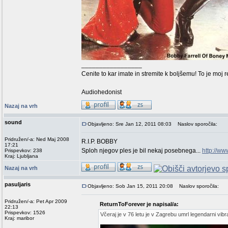
_________________
Cenite to kar imate in stremite k boljšemu! To je moj 
Audiohedonist
Nazaj na vrh
sound
Objavljeno: Sre Jan 12, 2011 08:03
Naslov sporočila:
Pridružen/-a: Ned Maj 2008
R.I.P. BOBBY
17:21
Sploh njegov ples je bil nekaj posebnega...
http://w
Prispevkov: 238
Kraj: Ljubljana
Nazaj na vrh
pasuljaris
Objavljeno: Sob Jan 15, 2011 20:08
Naslov sporočila:
Pridružen/-a: Pet Apr 2009
ReturnToForever je napisal/a:
22:13
Prispevkov: 1526
Včeraj je v 76 letu je v Zagrebu umrl legendarni vib
Kraj: maribor