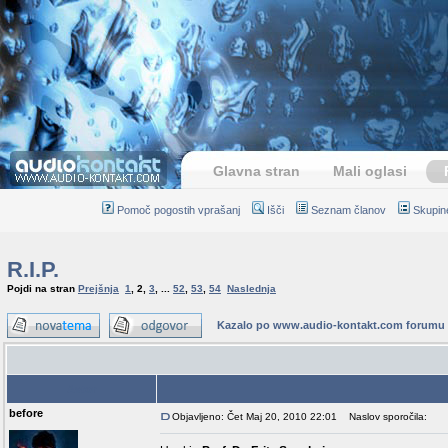
Glavna stran
Mali oglasi
Pomoč pogostih vprašanj
Išči
Seznam članov
Skupin
R.I.P.
Pojdi na stran
Prejšnja
1
,
2
,
3
, ...
52
,
53
,
54
Naslednja
Kazalo po www.audio-kontakt.com forumu
Avtor
before
Objavljeno: Čet Maj 20, 2010 22:01
Naslov sporočila: