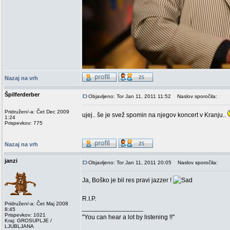
Nazaj na vrh
Špilferderber
Objavljeno: Tor Jan 11, 2011 11:52
Naslov sporočila:
Pridružen/-a: Čet Dec 2009
ujej.. še je svež spomin na njegov koncert v Kranju..
1:24
Prispevkov: 775
Nazaj na vrh
janzi
Objavljeno: Tor Jan 11, 2011 20:05
Naslov sporočila:
Ja, Boško je bil res pravi jazzer !
R.I.P.
Pridružen/-a: Čet Maj 2008
_________________
8:45
Prispevkov: 1021
''You can hear a lot by listening !!''
Kraj: GROSUPLJE /
LJUBLJANA