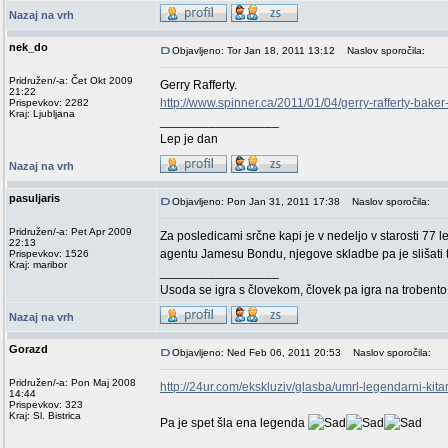
Nazaj na vrh
nek_do
Objavljeno: Tor Jan 18, 2011 13:12
Naslov sporočila:
Pridružen/-a: Čet Okt 2009
Gerry Rafferty.
21:22
http://www.spinner.ca/2011/01/04/gerry-rafferty-baker
Prispevkov: 2282
Kraj: Ljubljana
_________________
Lep je dan
Nazaj na vrh
pasuljaris
Objavljeno: Pon Jan 31, 2011 17:38
Naslov sporočila:
Pridružen/-a: Pet Apr 2009
Za posledicami srčne kapi je v nedeljo v starosti 77 le
22:13
agentu Jamesu Bondu, njegove skladbe pa je slišati t
Prispevkov: 1526
Kraj: maribor
_________________
Usoda se igra s človekom, človek pa igra na trobento
Nazaj na vrh
Gorazd
Objavljeno: Ned Feb 06, 2011 20:53
Naslov sporočila:
Pridružen/-a: Pon Maj 2008
http://24ur.com/ekskluziv/glasba/umrl-legendarni-kita
14:44
Prispevkov: 323
Kraj: Sl. Bistrica
Pa je spet šla ena legenda