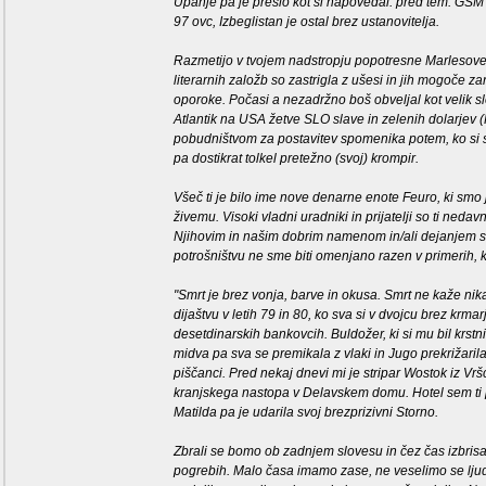
Upanje pa je prešlo kot si napovedal: pred tem. GSM s
97 ovc, Izbeglistan je ostal brez ustanovitelja.
Razmetijo v tvojem nadstropju popotresne Marlesove 
literarnih založb so zastrigla z ušesi in jih mogoče za
oporoke. Počasi a nezadržno boš obveljal kot velik sl
Atlantik na USA žetve SLO slave in zelenih dolarjev 
pobudništvom za postavitev spomenika potem, ko si se
pa dostikrat tolkel pretežno (svoj) krompir.
Všeč ti je bilo ime nove denarne enote Feuro, ki smo 
živemu. Visoki vladni uradniki in prijatelji so ti neda
Njihovim in našim dobrim namenom in/ali dejanjem se
potrošništvu ne sme biti omenjano razen v primerih, 
"Smrt je brez vonja, barve in okusa. Smrt ne kaže nika
dijaštvu v letih 79 in 80, ko sva si v dvojcu brez krm
desetdinarskih bankovcih. Buldožer, ki si mu bil krstni 
midva pa sva se premikala z vlaki in Jugo prekrižaril
piščanci. Pred nekaj dnevi mi je stripar Wostok iz V
kranjskega nastopa v Delavskem domu. Hotel sem ti pr
Matilda pa je udarila svoj brezprizivni Storno.
Zbrali se bomo ob zadnjem slovesu in čez čas izbrisa
pogrebih. Malo časa imamo zase, ne veselimo se ljudi. 