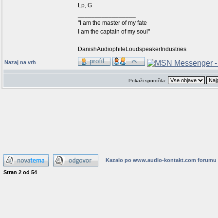
Lp, G
_________________
"I am the master of my fate
I am the captain of my soul"
DanishAudiophileLoudspeakerIndustries
Nazaj na vrh
Pokaži sporočila:
Kazalo po www.audio-kontakt.com forumu
Stran
2
od
54