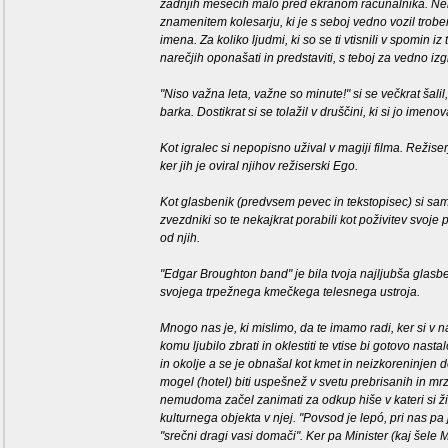
zadnjih mesecih malo pred ekranom računalnika. Nekoč 
znamenitem kolesarju, ki je s seboj vedno vozil trob
imena. Za koliko ljudmi, ki so se ti vtisnili v spomin i
narečjih oponašati in predstaviti, s teboj za vedno iz
"Niso važna leta, važne so minute!" si se večkrat šalil, 
barka. Dostikrat si se tolažil v druščini, ki si jo imeno
Kot igralec si nepopisno užival v magiji filma. Režiserj
ker jih je oviral njihov režiserski Ego.
Kot glasbenik (predvsem pevec in tekstopisec) si sam a
zvezdniki so te nekajkrat porabili kot poživitev svoje p
od njih.
"Edgar Broughton band" je bila tvoja najljubša glasb
svojega trpežnega kmečkega telesnega ustroja.
Mnogo nas je, ki mislimo, da te imamo radi, ker si v nas
komu ljubilo zbrati in oklestiti te vtise bi gotovo nas
in okolje a se je obnašal kot kmet in neizkoreninjen d
mogel (hotel) biti uspešnež v svetu prebrisanih in mrz
nemudoma začel zanimati za odkup hiše v kateri si ži
kulturnega objekta v njej. "Povsod je lepó, pri nas pa j
"srečni dragi vasi domači". Ker pa Minister (kaj šele