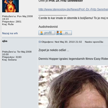
Umrl je
Prof. Dr. Fritz Sennheiser
http://www.stereoplay.de/News/Prof.-Dr.-Fritz-Senn
_________________
Pridružen/-a: Pon Maj 2008
Cenite to kar imate in stremite k boljšemu! To je moj 
19:23
Prispevkov: 2801
Kraj: Ruše
Audiohedonist
Nazaj na vrh
ajka
Objavljeno: Ned Maj 30, 2010 21:02
Naslov sporočila:
Zopet je nekdo odšel ...
Pridružen/-a: Tor Maj 2008
10:00
Prispevkov: 3193
Dennis Hopper igralec legendarnih filmov Easy Rider ,
Kraj: Sežana