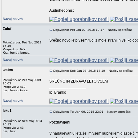
Audiohedonist
Nazaj na vrh
Zuluf
Objavljeno: Pet Jan 02, 2015 10:17
Naslov sporočila:
Srečno novo leto vsem tudi z moje strani in veliko do
Pridružen/-a: Pet Nov 2012
16:46
Prispevkov: 677
Kraj: bunga bunga
Nazaj na vrh
ambro
Objavljeno: Sob Jan 03, 2015 18:10
Naslov sporočila:
Pridružen/-a: Pet Maj 2009
SREČNO IN ZDRAVO LETO VSEM
20:03
_________________
Prispevkov: 419
Kraj: Nova Gorica
lp, Branko
Nazaj na vrh
leko1
Objavljeno: Tor Jan 06, 2015 23:01
Naslov sporočila:
Pridružen/-a: Ned Maj 2013
Pozdravljeni
20:13
Prispevkov: 43
Kraj: tržič
V nadaljevanju leta želim vsem ljubiteljem glasbe čim 