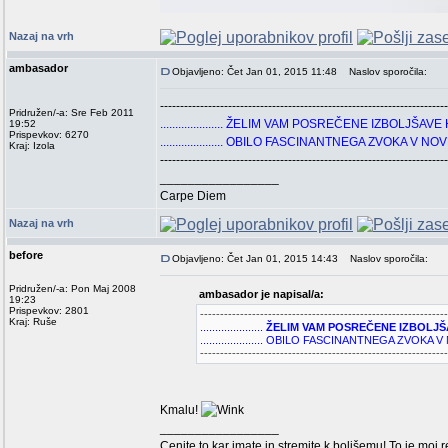
Nazaj na vrh
ambasador
Objavljeno: Čet Jan 01, 2015 11:48
Naslov sporočila:
------------------------------------------------------------------------
Pridružen/-a: Sre Feb 2011
..................... ŽELIM VAM POSREČENE IZBOLJŠAVE
19:52
Prispevkov: 6270
..................... OBILO FASCINANTNEGA ZVOKA V NO
Kraj: Izola
------------------------------------------------------------------------
_________________
Carpe Diem
Nazaj na vrh
before
Objavljeno: Čet Jan 01, 2015 14:43
Naslov sporočila:
Pridružen/-a: Pon Maj 2008
ambasador je napisal/a:
19:23
Prispevkov: 2801
--------------------------------------------------------------
Kraj: Ruše
.....................
ŽELIM VAM POSREČENE IZBOLJŠAV
..................... OBILO FASCINANTNEGA ZVOKA 
--------------------------------------------------------------
Kmalu!
_________________
Cenite to kar imate in stremite k boljšemu! To je moj 