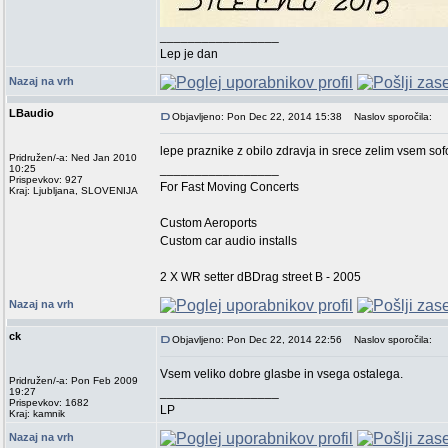
_________________
Lep je dan
Nazaj na vrh
LBaudio
Objavljeno: Pon Dec 22, 2014 15:38
Naslov sporočila:
lepe praznike z obilo zdravja in srece zelim vsem sof
Pridružen/-a: Ned Jan 2010
_________________
10:25
Prispevkov: 927
For Fast Moving Concerts
Kraj: Ljubljana, SLOVENIJA
Custom Aeroports
Custom car audio installs
2 X WR setter dBDrag street B - 2005
Nazaj na vrh
ck
Objavljeno: Pon Dec 22, 2014 22:56
Naslov sporočila:
Vsem veliko dobre glasbe in vsega ostalega.
Pridružen/-a: Pon Feb 2009
_________________
19:27
Prispevkov: 1682
LP
Kraj: kamnik
Nazaj na vrh