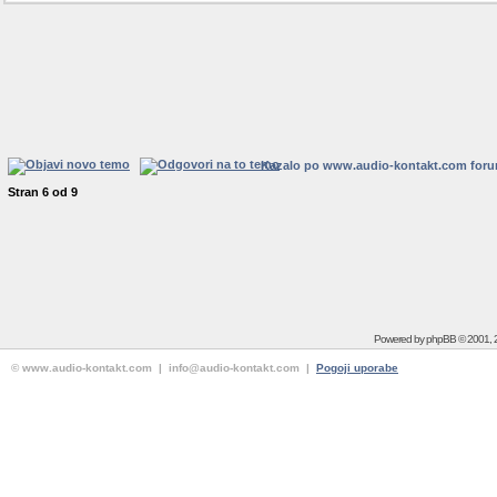
Kazalo po www.audio-kontakt.com for
Stran
6
od
9
Powered by
phpBB
© 2001, 
© www.audio-kontakt.com | info@audio-kontakt.com |
Pogoji uporabe