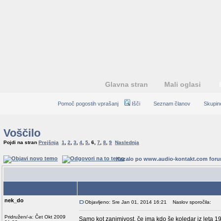
Glavna stran
Mali oglasi
Pomoč pogostih vprašanj
Išči
Seznam članov
Skupin
Voščilo
Pojdi na stran
Prejšnja
1
,
2
,
3
,
4
,
5
,
6
,
7
,
8
,
9
Naslednja
Kazalo po www.audio-kontakt.com for
Avtor
nek_do
Objavljeno: Sre Jan 01, 2014 16:21
Naslov sporočila:
Pridružen/-a: Čet Okt 2009
Samo kot zanimivost, če ima kdo še koledar iz leta 