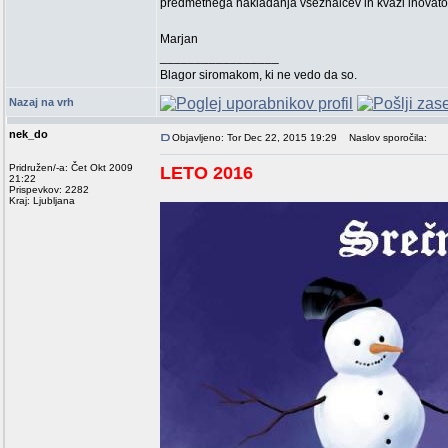
predmetnega nakladanja vseznalcev in kvazi inovator
Marjan
_________________
Blagor siromakom, ki ne vedo da so.
Nazaj na vrh
nek_do
Objavljeno: Tor Dec 22, 2015 19:29
Naslov sporočila:
Pridružen/-a: Čet Okt 2009
LETO 2016
21:22
Prispevkov: 2282
Kraj: Ljubljana