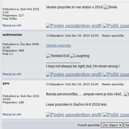
Vesele praznike in vse dobro v 2016
Pridružen/-a: Sob Feb 2011
3:14
Prispevkov: 217
Kraj: Krško
Nazaj na vrh
audiomaniac
Objavljeno: Sob Dec 26, 2015 10:56
Naslov sporočila:
Pridružen/-a: Čet Nov 2008
Vesele praznike
11:40
Prispevkov: 988
Kraj: LJ
_________________
I may not always be right; but, I'm never wrong !
Nazaj na vrh
gero
Objavljeno: Sob Dec 26, 2015 16:40
Naslov sporočila:
Banda perverzniška.......ampak meni je bilo všeč..
Pridružen/-a: Sob Dec 2011
15:03
Prispevkov: 196
Lepe praznike in Srečno hi-fi 2016 leto.
Nazaj na vrh
Pokaži sporočila: