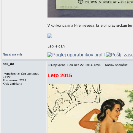
V kolikor pa ima Pirellijevega, ki je bil prav srčkan bo
_________________
Lep je dan
Nazaj na vrh
nek_do
Objavljeno: Pon Dec 22, 2014 12:09
Naslov sporočila:
Pridružen/-a: Čet Okt 2009
Leto 2015
21:22
Prispevkov: 2282
Kraj: Ljubljana