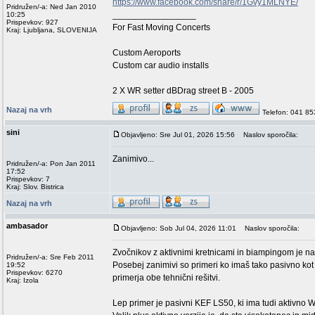
https://www.facebook.com/share/r/1Gvy1MLNYE/
Pridružen/-a: Ned Jan 2010
_________________
10:25
Prispevkov: 927
For Fast Moving Concerts
Kraj: Ljubljana, SLOVENIJA
Custom Aeroports
Custom car audio installs
2 X WR setter dBDrag street B - 2005
Nazaj na vrh
Telefon: 041 8
sini
Objavljeno: Sre Jul 01, 2026 15:56
Naslov sporočila:
Zanimivo...
Pridružen/-a: Pon Jan 2011
17:52
Prispevkov: 7
Kraj: Slov. Bistrica
Nazaj na vrh
ambasador
Objavljeno: Sob Jul 04, 2026 11:01
Naslov sporočila:
Zvočnikov z aktivnimi kretnicami in biampingom je na
Pridružen/-a: Sre Feb 2011
Posebej zanimivi so primeri ko imaš tako pasivno ko
19:52
Prispevkov: 6270
primerja obe tehnični rešitvi.
Kraj: Izola
Lep primer je pasivni KEF LS50, ki ima tudi aktivno Wir