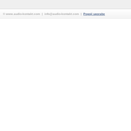
© www.audio-kontakt.com | info@audio-kontakt.com |
Pogoji uporabe