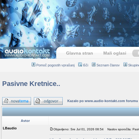
Glavna stran
Mali oglasi
Pomoč pogostih vprašanj
Išči
Seznam članov
Skupin
Pasivne Kretnice..
Kazalo po www.audio-kontakt.com forumu
Avtor
LBaudio
Objavljeno: Sre Jul 01, 2026 08:54
Naslov sporočila: Pasi