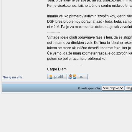
Velik plus aktivne verzije je, da sta visokotonec in mi
Ker je visokotonec fizično točno v centru midwooferja,
Imamo veliko primerov aktivnih zzvočnikov, kjer ni take
DSP brez problemov poravna fazo - toda, toda, samo v
ni v fazi. Pa je za max rezultat dobro da je tak zzvoč
-----------
Vintage ideje okoli poravnave faze s tem, da se stopn
osi in samo za direkten zvok. Kef ima tu idealno rešen
takem ne more akustično doseči linearne faze, ker jo
Če vemo, da že manj kot meter razdalje od zzvočnika
potem se bolje razume problematiko.
_________________
Carpe Diem
Nazaj na vrh
Pokaži sporočila: