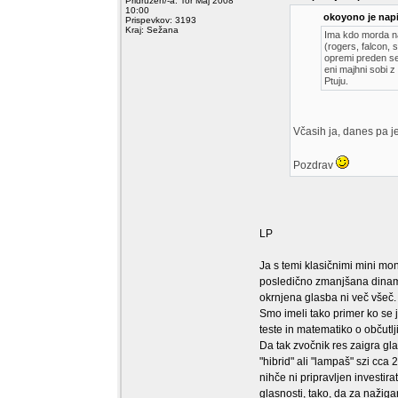
Pridružen/-a: Tor Maj 2008
10:00
okoyono je napi
Prispevkov: 3193
Kraj: Sežana
Ima kdo morda n
(rogers, falcon, s
opremi preden se 
eni majhni sobi z
Ptuju.
Včasih ja, danes pa je
Pozdrav
LP
Ja s temi klasičnimi mini mon
posledično zmanjšana dinam
okrnjena glasba ni več všeč.
Smo imeli tako primer ko se j
teste in matematiko o občutlji
Da tak zvočnik res zaigra gl
"hibrid" ali "lampaš" szi cc
nihče ni pripravljen investira
glasnosti, tako, da za nažigan