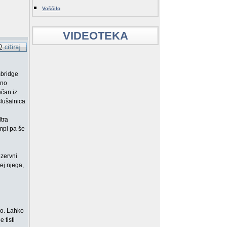
Voščilo
VIDEOTEKA
mbridge
čno
ečan iz
slušalnica
ltra
ampi pa še
ezervni
lej njega,
no. Lahko
 tisti