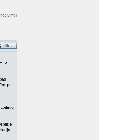
tif[/img]
ille
 bas
čka, pa
(napihnjen
 bližje
olucija