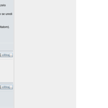
 zelo
o se uredi
ltatom).