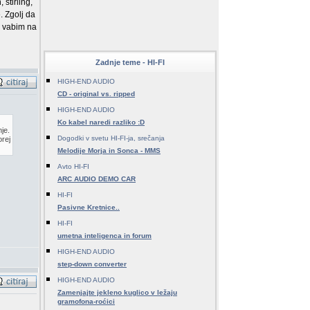
stirling,
. Zgolj da
ej vabim na
Zadnje teme - HI-FI
HIGH-END AUDIO
CD - original vs. ripped
HIGH-END AUDIO
Ko kabel naredi razliko :D
nje.
Dogodki v svetu HI-FI-ja, srečanja
orej
Melodije Morja in Sonca - MMS
Avto HI-FI
ARC AUDIO DEMO CAR
HI-FI
Pasivne Kretnice..
HI-FI
umetna inteligenca in forum
HIGH-END AUDIO
step-down converter
HIGH-END AUDIO
Zamenjajte jekleno kuglico v ležaju
gramofona-roćici