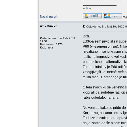
_________________
~ ** ~
Nazaj na vrh
Tel
ambasador
Objavljeno: Sre Maj 20, 2026 
Drži.
Pridružen/-a: Sre Feb 2011
LS3/5a sem prvič slišal super
19:52
Prispevkov: 6270
P60 (v lesenem ohišju). Nikol
Kraj: Izola
izrezljano in se je krasno sli
jaslic na impresivno velikos
pa praktično ni alternative, 
Za par stotakov je P60 odličn
zmogljivejši kot nekoč, veči
toliko manj, Cambridge je bil 
O tem zvočniku se verjetno še
klopi ali pa sodobne različice
rabiš ogledalo, hahaha.
Ne vem pa kako se pride do pr
Ker, pozor, ni samo amp v igr
Tudi izvor zvoka mora opravi
da je, samo da še nisem imel p