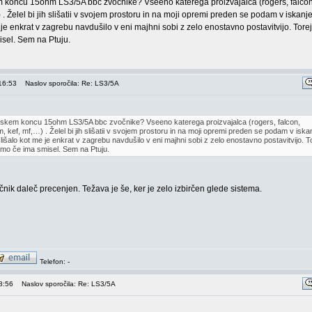
 koncu 15ohm LS3/5A bbc zvočnike? Vseeno katerega proizvajalca (rogers, falcon, 
 . Želel bi jih slišatii v svojem prostoru in na moji opremi preden se podam v iskanje
e je enkrat v zagrebu navdušilo v eni majhni sobi z zelo enostavno postavitvijo. Tor
isel. Sem na Ptuju.
16:53
Naslov sporočila: Re: LS3/5A
rskem koncu 15ohm LS3/5A bbc zvočnike? Vseeno katerega proizvajalca (rogers, falcon,
am, kef, mf,…) . Želel bi jih slišatii v svojem prostoru in na moji opremi preden se podam v iska
slišalo kot me je enkrat v zagrebu navdušilo v eni majhni sobi z zelo enostavno postavitvijo. T
šimo če ima smisel. Sem na Ptuju.
čnik daleč precenjen. Težava je še, ker je zelo izbirčen glede sistema.
Telefon: -
8:56
Naslov sporočila: Re: LS3/5A