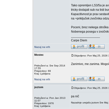
Tako opremljen LS3/5a je avt
tricky dodajati sub na tisti
Kapacitivnost je prav sestavi
na +priključek zvočnika odzu
Poceni, brez nekega stroška 
Nobenega posega v zvočnik.
_________________
Carpe Diem
Nazaj na vrh
Mostec
Objavljeno: Pon Maj 25, 2026 
Zanimivo, me zanima. Mogoče 
Pridružen/-a: Sre Sep 2014
17:55
Prispevkov: 69
Kraj: Ljubljana
Nazaj na vrh
joztom
Objavljeno: Pon Maj 25, 2026 
pa nič
Pridružen/-a: Pon Jan 2013
11:07
Nazadnje urejal/a joztom Sre Maj 
Prispevkov: 1976
Kraj: Ljubljana