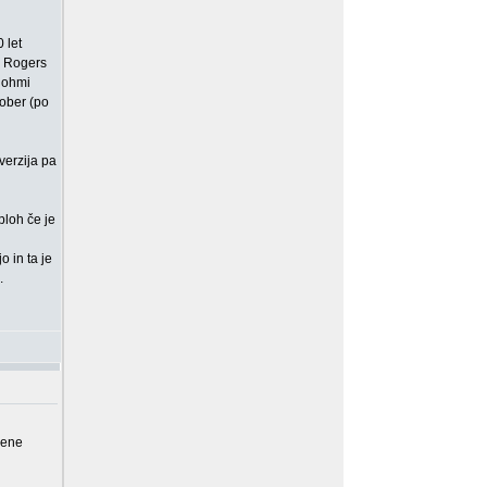
 let
a Rogers
 ohmi
dober (po
verzija pa
ploh če je
 in ta je
.
mene