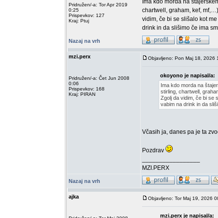
Ima kdo morda na štajerskem
Pridružen/-a: Tor Apr 2019
chartwell, graham, kef, mf,…)
0:25
Prispevkov: 127
vidim, če bi se slišalo kot m
Kraj: Ptuj
drink in da slišimo če ima sm
Nazaj na vrh
mzi.perx
Objavljeno: Pon Maj 18, 2026 
okoyono je napisal/a:
Pridružen/-a: Čet Jun 2008
0:06
Ima kdo morda na štaje
Prispevkov: 168
stirling, chartwell, grah
Kraj: PIRAN
Zgolj da vidim, če bi se 
vabim na drink in da sli
Včasih ja, danes pa je ta zvo
Pozdrav
_________________
MZI.PERX
Nazaj na vrh
ajka
Objavljeno: Tor Maj 19, 2026 0
mzi.perx je napisal/a: