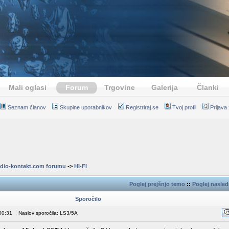
Mali oglasi
Forum
Trgovine
Galerija
Članki
Seznam članov
Skupine uporabnikov
Registriraj se
Tvoj profil
Prijava
dio-kontakt.com forumu
->
HI-FI
Poglej prejšnjo temo
::
Poglej nasle
Sporočilo
00:31
Naslov sporočila: LS3/5A