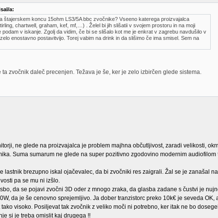
sal/a:
a štajerskem koncu 15ohm LS3/5A bbc zvočnike? Vseeno katerega proizvajalca
tirling, chartwell, graham, kef, mf,…) . Želel bi jih slišatii v svojem prostoru in na moji
podam v iskanje. Zgolj da vidim, če bi se slišalo kot me je enkrat v zagrebu navdušilo v
 zelo enostavno postavitvijo. Torej vabim na drink in da slišimo če ima smisel. Sem na
 ta zvočnik daleč precenjen. Težava je še, ker je zelo izbirčen glede sistema.
itorji, ne glede na proizvajalca je problem majhna občutljivost, zaradi velikosti, okr
ika. Suma sumarum ne glede na super pozitivno zgodovino modernim audiofilom 
e lastnik brezupno iskal ojačevalec, da bi zvočniki res zaigrali. Žal se je zanašal n
vosti pa se mu ni izšlo.
asbo, da se pojavi zvočni 3D oder z mnogo zraka, da glasba zadane s čustvi je nujno
a 20W, da je še cenovno sprejemljivo. Ja dober tranzistorc preko 10k€ je seveda OK
t tako visoko. Posiljevat tak zvočnik z veliko moči ni potrebno, ker itak ne bo dosege
je si je treba omislit kaj drugega !!