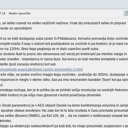
7:14
Naslov sporočila:
 se lahko naredi na veliko različnih načinov. Vsak diy entuziast ti lahko to pripravi.
nacije so uporabljeni.
t so se lotili dodajanja suba (avtor G.P.Matarazzo, trenutno prenavlja linijo zvočnik
 projekt vnaša 3-way s subom kot podstavkom za zvočnik in pa kretnici, ki je med os
tov na 120Hz. Brez tega peglanja se ni dalo uspešno pariti suba.
o/ analize /tudi tu pozor, ker obravnava več verzij pri kretnicah/ pa meritve vsega in 
ske izvedbe - impedanca in njena faza. Na koncu so tudi meritve kompleta s subom
elite (pod zunanjo kretnico) kot sub.
ecnica/guide-avanzate/doppi-carichi-asimmetrici-2.html
e reže višje, se podre zvočno magijo tega zvočnika - področje do 300Hz, dodajanje 
 nejasnost in meglo v stereo sliko, bas pa ima resonanten karakter ('bum' kot ga opi
u).
 preprostega razloga, ker je to prilika da se pridobi večja resolucija na srednjih frekven
kih hodov) in pa višja max glasnost v korist povečanja dinamike.
iele-Small parametrov) je v AES objavil članek na temo kombiniranja volumna in serij
 spodnje oktave wooferjev. Ne zato ker bi to bila noviteta /v času prevlade pneumat
 na veliko (Bowers DM801; pa Kef 105, itd ... da ne zaidem v naštevanje) ampak ke
 tehniko.
bljajo za ekstenzijo subwooferjev!! pa tudi tisti, ko imajo pneumatic suspension v p