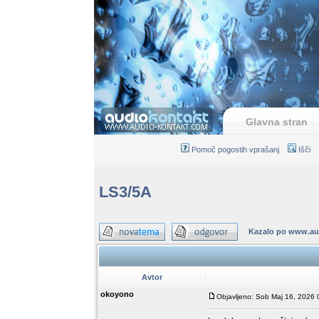
Glavna stran
Pomoč pogostih vprašanj
Išči
LS3/5A
Kazalo po www.au
Avtor
okoyono
Objavljeno: Sob Maj 16, 2026 