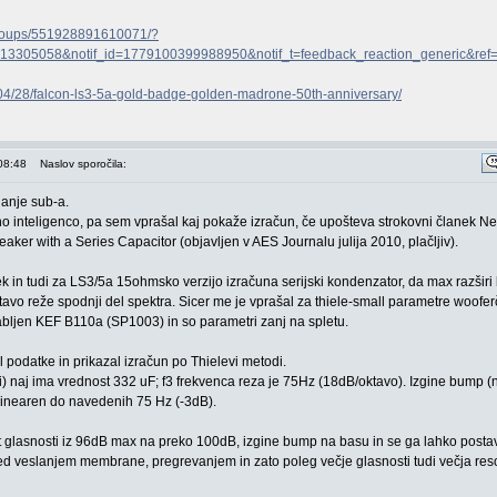
groups/551928891610071/?
13305058&notif_id=1779100399988950&notif_t=feedback_reaction_generic&ref=no
/04/28/falcon-ls3-5a-gold-badge-golden-madrone-50th-anniversary/
08:48
Naslov sporočila:
janje sub-a.
 inteligenco, pa sem vprašal kaj pokaže izračun, če upošteva strokovni članek Nev
ker with a Series Capacitor (objavljen v AES Journalu julija 2010, plačljiv).
k in tudi za LS3/5a 15ohmsko verzijo izračuna serijski kondenzator, da max razširi
avo reže spodnji del spektra. Sicer me je vprašal za thiele-small parametre woofer
bljen KEF B110a (SP1003) in so parametri zanj na spletu.
 podatke in prikazal izračun po Thielevi metodi.
) naj ima vrednost 332 uF; f3 frekvenca reza je 75Hz (18dB/oktavo). Izgine bump 
linearen do navedenih 75 Hz (-3dB).
 glasnosti iz 96dB max na preko 100dB, izgine bump na basu in se ga lahko postavi
red veslanjem membrane, pregrevanjem in zato poleg večje glasnosti tudi večja res