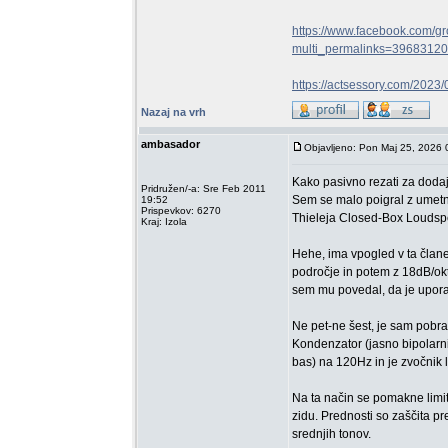
https://www.facebook.com/
multi_permalinks=39683120
https://actsessory.com/2023
Nazaj na vrh
ambasador
Objavljeno: Pon Maj 25, 2026 
Kako pasivno rezati za doda
Pridružen/-a: Sre Feb 2011
Sem se malo poigral z umetno
19:52
Prispevkov: 6270
Thieleja Closed-Box Loudspea
Kraj: Izola
Hehe, ima vpogled v ta člane
področje in potem z 18dB/okt
sem mu povedal, da je upora
Ne pet-ne šest, je sam pobral
Kondenzator (jasno bipolarni
bas) na 120Hz in je zvočnik 
Na ta način se pomakne limit
zidu. Prednosti so zaščita p
srednjih tonov.