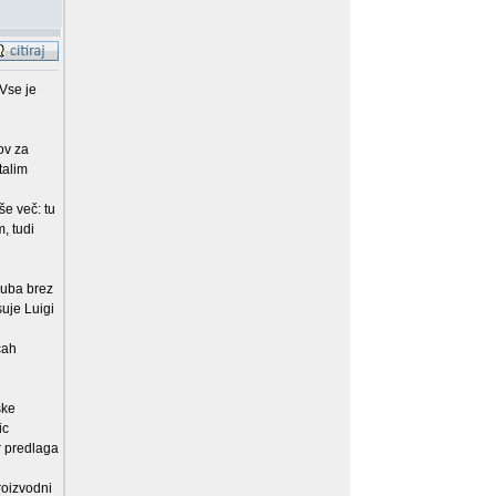
 Vse je
ov za
talim
še več: tu
, tudi
suba brez
suje Luigi
cah
ske
ic
r predlaga
roizvodni