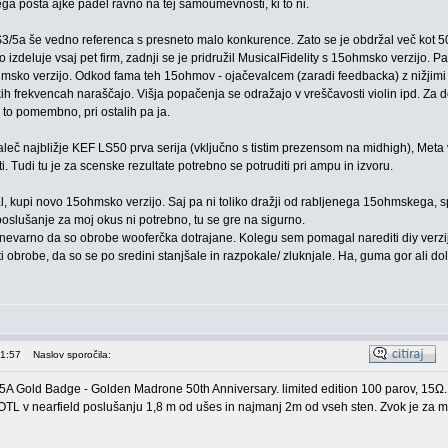
ega posta ajke padel ravno na tej samoumevnosti, ki to ni.
S3/5a še vedno referenca s presneto malo konkurence. Zato se je obdržal več kot 50
izdeluje vsaj pet firm, zadnji se je pridružil MusicalFidelity s 15ohmsko verzijo. P
hmsko verzijo. Odkod fama teh 15ohmov - ojačevalcem (zaradi feedbacka) z nižjimi
h frekvencah naraščajo. Višja popačenja se odražajo v vreščavosti violin ipd. Za 
 to pomembno, pri ostalih pa ja.
leč najbližje KEF LS50 prva serija (vključno s tistim prezensom na midhigh), Meta 
ti. Tudi tu je za scenske rezultate potrebno se potruditi pri ampu in izvoru.
al, kupi novo 15ohmsko verzijo. Saj pa ni toliko dražji od rabljenega 15ohmskega, s
poslušanje za moj okus ni potrebno, tu se gre na sigurno.
o nevarno da so obrobe wooferčka dotrajane. Kolegu sem pomagal narediti diy verzijo
ti obrobe, da so se po sredini stanjšale in razpokale/ zluknjale. Ha, guma gor ali dol
21:57
Naslov sporočila:
/5A Gold Badge - Golden Madrone 50th Anniversary. limited edition 100 parov, 15Ω.
TL v nearfield poslušanju 1,8 m od ušes in najmanj 2m od vseh sten. Zvok je za 