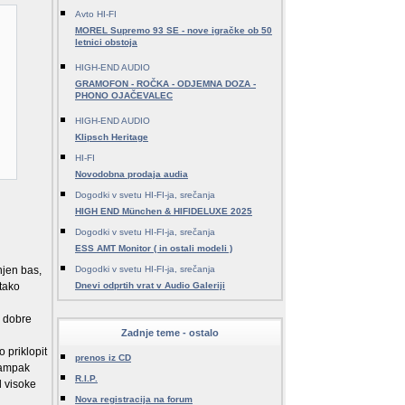
Avto HI-FI
MOREL Supremo 93 SE - nove igračke ob 50
letnici obstoja
HIGH-END AUDIO
GRAMOFON - ROČKA - ODJEMNA DOZA -
PHONO OJAČEVALEC
HIGH-END AUDIO
Klipsch Heritage
HI-FI
Novodobna prodaja audia
Dogodki v svetu HI-FI-ja, srečanja
HIGH END München & HIFIDELUXE 2025
Dogodki v svetu HI-FI-ja, srečanja
ESS AMT Monitor ( in ostali modeli )
njen bas,
Dogodki v svetu HI-FI-ja, srečanja
tako
Dnevi odprtih vrat v Audio Galeriji
a dobre
Zadnje teme - ostalo
 priklopit
prenos iz CD
, ampak
R.I.P.
l visoke
Nova registracija na forum