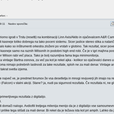
efon: -
09:11
Naslov sporočila:
iorno igrati v Trstu (resetti) na kombinaciji Linn Axis/Akito in ojačevalcem A&R Ca
i kasneje toliko dobrega na tako poceni sistemu. Sicer jaslice stereo slika a natan
šalo kako so inštrumenti orkestra zloženi po vrstah v globino. Tak rezultat, sicer pov
t, kasneje samo na raznih Wilsonih in podobni high end robi. Če je v igri majhna po
ker Wilson rabi več placa. Tako je bolj razumljiva fama tega minimonitorja.
a vintage štartna osnova, za več pa kot je rekel ajka - kolikor so ojačevalci danes u
noma nimajo potrebnih lastnosti za take rezultate, sploh ne za mali denar. Vintage 
takrat svetla izjema.
 največ ve, je predmet forumov že vsa desetletja in mnogi revjuverji jih imajo na r
 (Falcon) v stalni akciji. Stane? ja, nudi pa sigurnost rezultata. Če rezultata ni, ne g
imerljivega rezultata z digitalijo.
i.
ti domači nalogo. Avdiofili tretjega milenija menijo da je z digitalijo vse samoumev
rilike tega slišati za mali denar. Bi rekel da je težava ista kot pri ampih. Lahko da je