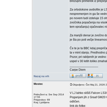
brezupni primerek iz prejšnj
Za ortodoksne avdiofile je L
nespremenjen in ga še vedno 
po novem tudi izdeluje 15 o
zvočnika popačenja na visoki
tem vprašanju) ojačevalec ni
Za manjši denar je zvočno da
je šla po poti večje linearnos
Če te je ta BBC kdaj preprič
ta v mint stanju. Predhodno 
Pozor, pri rabljenih je vedn
uspel v 30 letih toliko zmaha
_________________
Carpe Diem
Nazaj na vrh
Mostec
Objavljeno: Čet Maj 21, 2026 
V LJ lahko slišiš Falcon LS3
Pridružen/-a: Sre Sep 2014
Poganjam jih z Graaf GM20 O
17:55
Prispevkov: 69
odličen.
Kraj: Ljubljana
link do fotke: