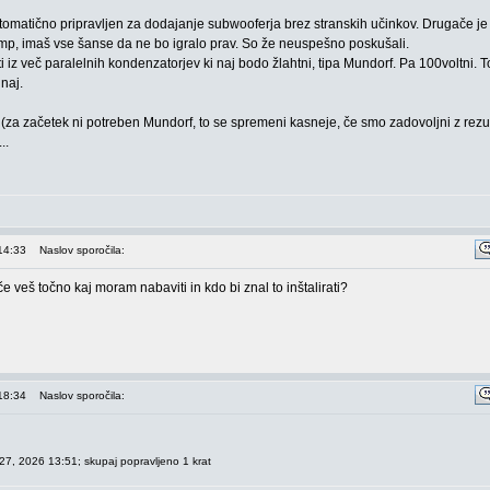
omatično pripravljen za dodajanje subwooferja brez stranskih učinkov. Drugače je
 bump, imaš vse šanse da ne bo igralo prav. So že neuspešno poskušali.
ti iz več paralelnih kondenzatorjev ki naj bodo žlahtni, tipa Mundorf. Pa 100voltni. T
naj.
(za začetek ni potreben Mundorf, to se spremeni kasneje, če smo zadovoljni z rezu
..
14:33
Naslov sporočila:
veš točno kaj moram nabaviti in kdo bi znal to inštalirati?
18:34
Naslov sporočila:
27, 2026 13:51; skupaj popravljeno 1 krat