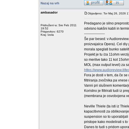
Nazaj na vrh
ambasador
Objavljeno: Tor Maj 26, 2026 1
Predagano je silno preprosto,
Pridružen/-a: Sre Feb 2011
odvisno kakšni kabli in termi
19:52
Prispevkov: 6270
------------------
Kraj: Izola
Še par besed: v Audioreview.i
proizvajalca Opera). Cel diy
morala speglati bunko sateli
Projekt je tu /za 11ohm verzij
so meritve tako 11 kot 15ohm
MOL (max output level) za sat
https://www.audioreview.it/t
Fora je dosti v tem, da če s
filtriranja zvočnika pa vnese
Vanni pri slušnem komentarj
Koristno je filtrirati tudi iz
(membrana je osvobojena veli
Neville Thiele (ta isti iz Th
kapacitivnosti za oblikovanje
suspension so to uporabljali
pristope kako modelirati s to
Danes to tudi s pridom upora