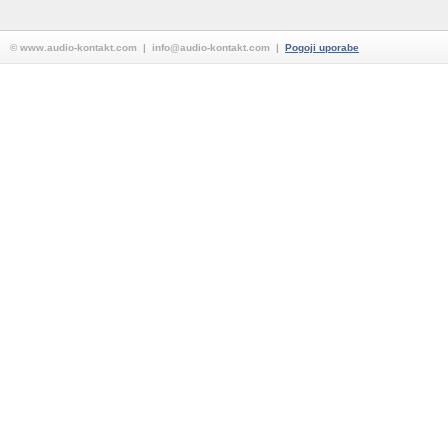
© www.audio-kontakt.com | info@audio-kontakt.com |
Pogoji uporabe