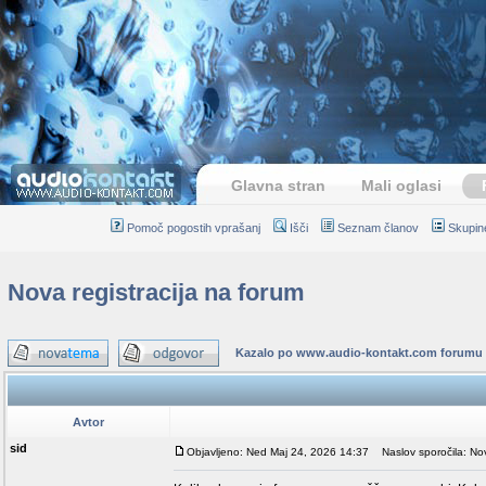
Glavna stran
Mali oglasi
Pomoč pogostih vprašanj
Išči
Seznam članov
Skupin
Nova registracija na forum
Kazalo po www.audio-kontakt.com forumu
Avtor
sid
Objavljeno: Ned Maj 24, 2026 14:37
Naslov sporočila: Nova