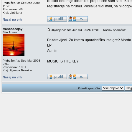
Kolikor berem je forum res prepuščen sam sebi. Koleg
Pridružen/-a: Čet Dec 2009
registracije na forumu. Poslal je tudi mail, pa ni od
11:28
Prispevkov: 46
Kraj: Ljubljana
Nazaj na vrh
trancedeejay
Objavljeno: Sre Jun 03, 2026 12:09
Naslov sporočila:
Site Admin
Pozdravljeni. Za katero uporabniško ime gre? Morda
LP
Admin
_________________
Pridružen/-a: Sob Mar 2008
MUSIC IS THE KEY
9:01
Prispevkov: 1381
Kraj: Zgornja Besnica
Nazaj na vrh
Pokaži sporočila: