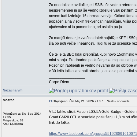
Za ortodoksne avdiofile je LS3/5a še vedno referenca
nespremenjen in ga še vedno izdeluje vsaj pet firm, z
novem tudi izdeluje 15 ohmsko verzijo. Odkod fama t
popačenja na visokih frekvencah naraščajo. Višja pop
ojačevalec ni to pomembno, pri ostalih pa ja.
Za manjši denar je zvočno daleč najbližje KEF LS50 p
šla po poti večje linearnosti. Tudi tu je za scenske re
Če te je ta BBC kdaj prepričal, kupi novo 15ohmsko ve
mint stanju. Predhodno poslušanje za moj okus ni pot
Pozor, pri rabljenih je vedno nevarno da so obrobe w
v 30 letih toliko zmahati obrobe, da so se po sredini s
_________________
Carpe Diem
Nazaj na vrh
Mostec
Objavljeno: Čet Maj 21, 2026 21:57
Naslov sporočila:
V LJ lahko slišiš Falcon LS3/5A Gold Badge - Golden
Pridružen/-a: Sre Sep 2014
Graaf GM20 OTL v nearfield poslušanju 1,8 m od ušes
17:55
Prispevkov: 69
link do fotke:
Kraj: Ljubljana
https://www.facebook.com/groups/551928891610071