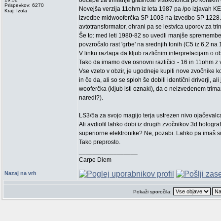
odcepe za trimanje glasnosti visokotonca po korakih 
Prispevkov: 6270
Novejša verzija 11ohm iz leta 1987 pa /po izjavah K
Kraj: Izola
izvedbe midwooferčka SP 1003 na izvedbo SP 1228. 
avtotransformator, ohrani pa se lestvica uporov za tri
Še to: med leti 1980-82 so uvedli manjše spremembe kr
povzročalo rast 'grbe' na srednjih tonih (C5 iz 6,2 n
V linku razlaga da kljub različnim interpretacijam o ob
Tako da imamo dve osnovni različici - 16 in 11ohm z
Vse vzeto v obzir, je ugodneje kupiti nove zvočnike kot
in če da, ali so se sploh še dobili identični driverji, 
wooferčka (kljub isti oznaki), da o neizvedenem trim
naredi?).
LS3/5a za svojo magijo terja ustrezen nivo ojačevalca
Ali avdiofil lahko dobi iz drugih zvočnikov 3d hologra
superiorne elektronike? Ne, pozabi. Lahko pa imaš su
Tako preprosto.
_________________
Carpe Diem
Nazaj na vrh
Pokaži sporočila: