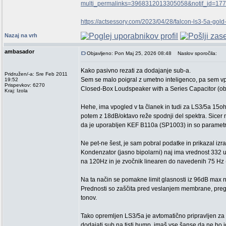
multi_permalinks=3968312013305058&notif_id=1779
https://actsessory.com/2023/04/28/falcon-ls3-5a-go
Nazaj na vrh
ambasador
Objavljeno: Pon Maj 25, 2026 08:48
Naslov sporočila:
Kako pasivno rezati za dodajanje sub-a.
Pridružen/-a: Sre Feb 2011
Sem se malo poigral z umetno inteligenco, pa sem vpr
19:52
Prispevkov: 6270
Closed-Box Loudspeaker with a Series Capacitor (obja
Kraj: Izola
Hehe, ima vpogled v ta članek in tudi za LS3/5a 15oh
potem z 18dB/oktavo reže spodnji del spektra. Sicer
da je uporabljen KEF B110a (SP1003) in so parametri
Ne pet-ne šest, je sam pobral podatke in prikazal izr
Kondenzator (jasno bipolarni) naj ima vrednost 332 u
na 120Hz in je zvočnik linearen do navedenih 75 Hz 
Na ta način se pomakne limit glasnosti iz 96dB max n
Prednosti so zaščita pred veslanjem membrane, pregre
tonov.
Tako opremljen LS3/5a je avtomatično pripravljen za 
dodajati sub na tisti bump, imaš vse šanse da ne bo 