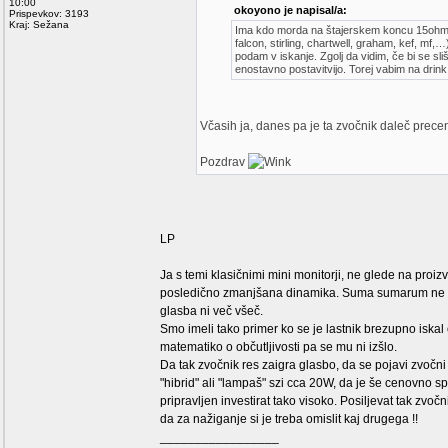
10:00
okoyono je napisal/a:
Prispevkov: 3193
Kraj: Sežana
Ima kdo morda na štajerskem koncu 15ohm 
falcon, stirling, chartwell, graham, kef, mf,…)
podam v iskanje. Zgolj da vidim, če bi se sli
enostavno postavitvijo. Torej vabim na drink
Včasih ja, danes pa je ta zvočnik daleč precen
Pozdrav
LP
Ja s temi klasičnimi mini monitorji, ne glede na proiz
posledično zmanjšana dinamika. Suma sumarum ne g
glasba ni več všeč.
Smo imeli tako primer ko se je lastnik brezupno iskal 
matematiko o občutljivosti pa se mu ni izšlo.
Da tak zvočnik res zaigra glasbo, da se pojavi zvočni
"hibrid" ali "lampaš" szi cca 20W, da je še cenovno s
pripravljen investirat tako visoko. Posiljevat tak zvoč
da za nažiganje si je treba omislit kaj drugega !!
_________________