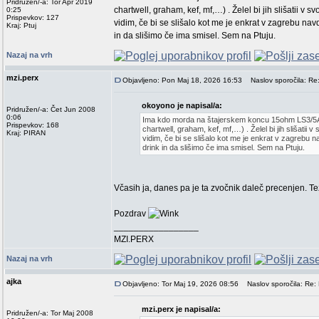
Pridružen/-a: Tor Apr 2019
chartwell, graham, kef, mf,…) . Želel bi jih slišatii 
0:25
Prispevkov: 127
vidim, če bi se slišalo kot me je enkrat v zagrebu nav
Kraj: Ptuj
in da slišimo če ima smisel. Sem na Ptuju.
Nazaj na vrh
mzi.perx
Objavljeno: Pon Maj 18, 2026 16:53
Naslov sporočila: Re
okoyono je napisal/a:
Pridružen/-a: Čet Jun 2008
0:06
Ima kdo morda na štajerskem koncu 15ohm LS3/5A bb
Prispevkov: 168
chartwell, graham, kef, mf,…) . Želel bi jih slišatii
Kraj: PIRAN
vidim, če bi se slišalo kot me je enkrat v zagrebu n
drink in da slišimo če ima smisel. Sem na Ptuju.
Včasih ja, danes pa je ta zvočnik daleč precenjen. Tež
Pozdrav
_________________
MZI.PERX
Nazaj na vrh
ajka
Objavljeno: Tor Maj 19, 2026 08:56
Naslov sporočila: Re:
mzi.perx je napisal/a:
Pridružen/-a: Tor Maj 2008