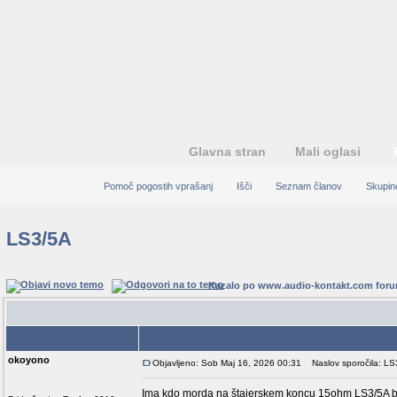
Glavna stran
Mali oglasi
Pomoč pogostih vprašanj
Išči
Seznam članov
Skupin
LS3/5A
Kazalo po www.audio-kontakt.com for
Avtor
okoyono
Objavljeno: Sob Maj 16, 2026 00:31
Naslov sporočila: LS
Ima kdo morda na štajerskem koncu 15ohm LS3/5A bbc 