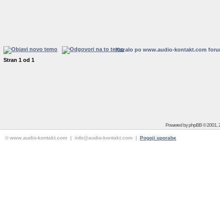
Kazalo po www.audio-kontakt.com for
Stran
1
od
1
Powered by
phpBB
© 2001, 
© www.audio-kontakt.com | info@audio-kontakt.com |
Pogoji uporabe