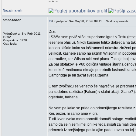
~ ** ~
Nazaj na vrh
ambasador
Objavljeno: Sre Maj 20, 2026 09:11
Naslov sporočila:
Drži.
Pridružen/-a: Sre Feb 2011
LS3/5a sem prvič slišal superiorno igrati v Trstu (re
19:52
Prispevkov: 6270
lesenem ohišju). Nikoli kasneje toliko dobrega na tako
Kraj: Izola
krasno slišalo kako so inštrumenti orkestra zloženi po
velikost, kasneje samo na raznih Wilsonih in podobni 
alternative, ker Wilson rabi več placa. Tako je bolj r
Za par stotakov je P60 odlična vintage štartna osnova,
kot nekoč, večinoma nimajo potrebnih lastnosti za tak
Cambridge je bil takrat svetla izjema.
O tem zvočniku se verjetno še največ ve, je predmet fo
pa sodobne različice (Falcon) v stalni akciji. Stane? ja
ogledalo, hahaha.
Ne vem pa kako se pride do primerljivega rezultata z d
Ker, pozor, ni samo amp v igri.
Tudi izvor zvoka mora opraviti domači nalogo. Avdiofi
samo da še nisem imel prilike tega slišati za mali dena
primerek iz prejšnjega posta ajke padel ravno na tej 