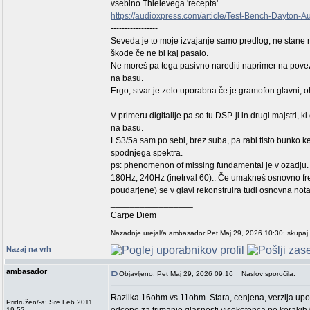
vsebino Thielevega 'recepta'
https://audioxpress.com/article/Test-Bench-Dayto
-----------------
Seveda je to moje izvajanje samo predlog, ne stane 
škode če ne bi kaj pasalo.
Ne moreš pa tega pasivno narediti naprimer na povez
na basu.
Ergo, stvar je zelo uporabna če je gramofon glavni, 
V primeru digitalije pa so tu DSP-ji in drugi majstri, 
na basu.
LS3/5a sam po sebi, brez suba, pa rabi tisto bunko ke
spodnjega spektra.
ps: phenomenon of missing fundamental je v ozadju
180Hz, 240Hz (inetrval 60).. Če umakneš osnovno f
poudarjene) se v glavi rekonstruira tudi osnovna nota
_________________
Carpe Diem
Nazadnje urejal/a ambasador Pet Maj 29, 2026 10:30; skupaj 
Nazaj na vrh
ambasador
Objavljeno: Pet Maj 29, 2026 09:16
Naslov sporočila:
Razlika 16ohm vs 11ohm. Stara, cenjena, verzija upor
Pridružen/-a: Sre Feb 2011
19:52