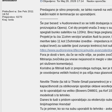
ambasador
Objavljeno: Tor Maj 26, 2026 17:14
Naslov sporočila:
Predagano je silno preprosto, se lahko naredi na velik
Pridružen/-a: Sre Feb 2011
kakšni kabli in terminacije so uporabljeni.
19:52
Prispevkov: 6270
------------------
Kraj: Izola
Še par besed: v Audioreview.it so se lotili dodajanja 
proizvajalca Opera). Cel diy projekt vnaša 3-way s s
speglati bunko satelitov na 120Hz. Brez tega peglanj
Projekt je tu /za 11ohm verzijo/ analize /tudi tu pozor
meritve tako 11 kot 15ohmske izvedbe - impedanca i
output level) za satelite (pod zunanjo kretnico) kot su
https://www.audioreview.it/tecnica/guide-avanzate/do
Fora je dosti v tem, da če se reže višje, se podre z
filtriranja zvočnika pa vnese nejasnost in meglo v ste
pri slušnem komentarju).
Koristno je filtrirati tudi iz preprostega razloga, ker
je osvobojena velikih hodov) in pa višja max glasnos
Neville Thiele (ta isti iz Thiele-Small parametrov) je
kapacitivnosti za oblikovanje spodnje oktave wooferje
so to uporabljali na veliko (Bowers DM801; pa Kef 10
modelirati s to tehniko.
Danes to tudi s pridom uporabljajo za ekstenzijo subw
liniji/naprimer Arendal/
Tu je primer, ko so na subu uporabili to tehniko - av