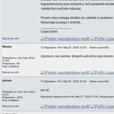
Kapacitivnost je prav sestaviti iz več paralelnih kond
+priključek zvočnika odzunaj.
Poceni, brez nekega stroška (za začetek ni potreben 
Nobenega posega v zvočnik...
_________________
Carpe Diem
Nazaj na vrh
Mostec
Objavljeno: Pon Maj 25, 2026 14:33
Naslov sporočila:
Zanimivo, me zanima. Mogoče veš točno kaj moram naba
Pridružen/-a: Sre Sep 2014
17:55
Prispevkov: 69
Kraj: Ljubljana
Nazaj na vrh
joztom
Objavljeno: Pon Maj 25, 2026 18:34
Naslov sporočila:
pa nič
Pridružen/-a: Pon Jan 2013
11:07
Nazadnje urejal/a joztom Sre Maj 27, 2026 13:51; skupaj popra
Prispevkov: 1976
Kraj: Ljubljana
Nazaj na vrh