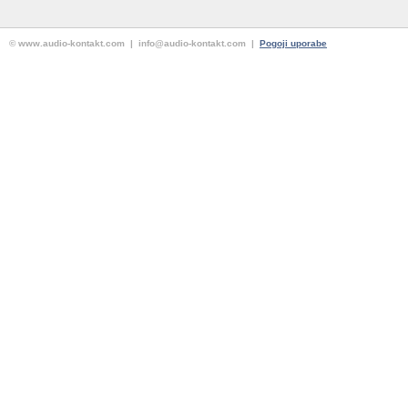
© www.audio-kontakt.com | info@audio-kontakt.com |
Pogoji uporabe