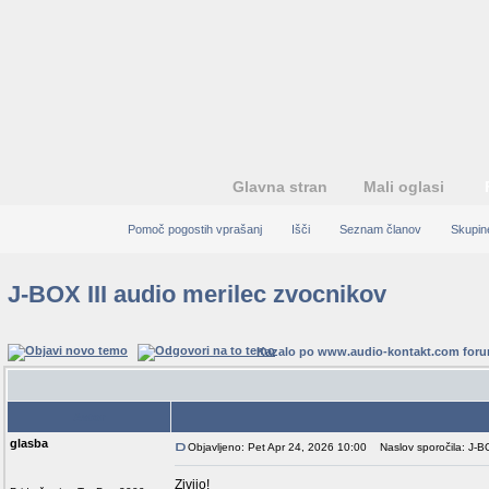
Glavna stran
Mali oglasi
Pomoč pogostih vprašanj
Išči
Seznam članov
Skupin
J-BOX III audio merilec zvocnikov
Kazalo po www.audio-kontakt.com for
Avtor
glasba
Objavljeno: Pet Apr 24, 2026 10:00
Naslov sporočila: J-BO
Zivijo!