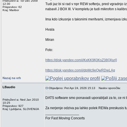
Pridružen/-a: Tor Dec 2009
Tudi jaz bi si rad v npr REW softerju, pred vgradnjo
12:30
Prispevkov: 62
nabavil J BOX III. V kompletu je tudi mikrofon s kalibr
Kraj: Maribor
Ima kdo izkusnje s taksnimi meritvami, izmenjava izk
Hvala
Miran
Foto:
https://disk.yandex.com/i/KxKK9fj3KsZ38Q[/url]
https://disk.yandex.com/i/dpMc9eQwRDwLAg
Nazaj na vrh
LBaudio
Objavljeno: Pet Apr 24, 2026 15:13
Naslov sporočila:
DATS software smo ponavadi uporabljali za to, ce ni 
Pridružen/-a: Ned Jan 2010
10:25
Prispevkov: 927
Za nerjenje odziva pa lahko polek REWa preskusis 
Kraj: Ljubljana, SLOVENIJA
_________________
For Fast Moving Concerts