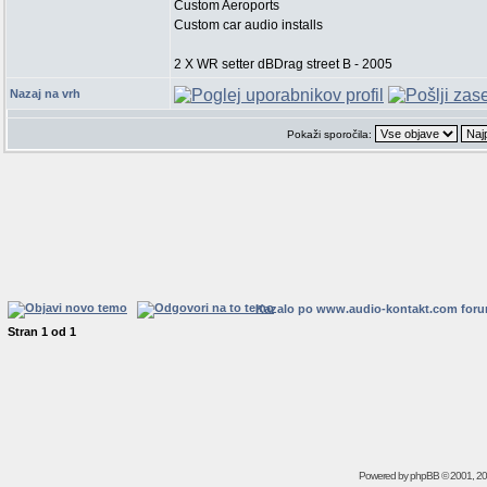
Custom Aeroports
Custom car audio installs
2 X WR setter dBDrag street B - 2005
Nazaj na vrh
Pokaži sporočila:
Kazalo po www.audio-kontakt.com for
Stran
1
od
1
Powered by
phpBB
© 2001, 2