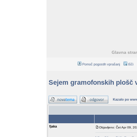
Glavna stra
Pomoč pogostih vprašanj
Išči
Sejem gramofonskih plošč 
Kazalo po www
Avtor
fjaka
Objavljeno: Čet Apr 09, 2