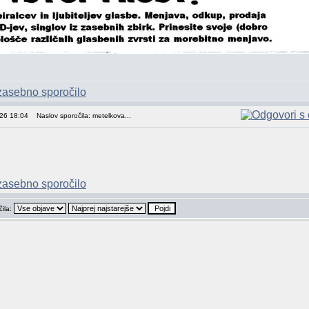
026 18:04
Naslov sporočila: metelkova...
čila: