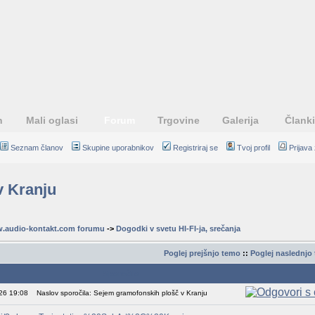
n
Mali oglasi
Forum
Trgovine
Galerija
Članki
Seznam članov
Skupine uporabnikov
Registriraj se
Tvoj profil
Prijava
v Kranju
.audio-kontakt.com forumu
->
Dogodki v svetu HI-FI-ja, srečanja
Poglej prejšnjo temo
::
Poglej naslednjo
Sporočilo
026 19:08
Naslov sporočila: Sejem gramofonskih plošč v Kranju