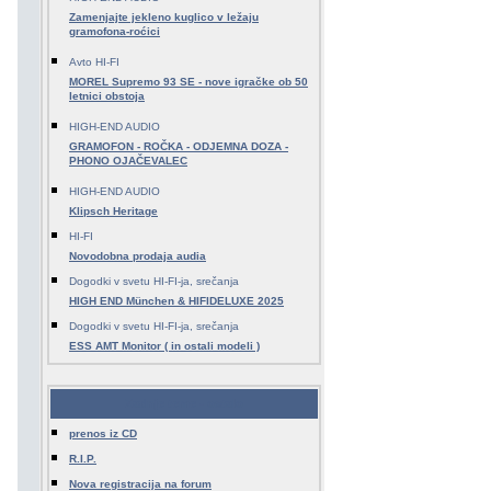
Zamenjajte jekleno kuglico v ležaju
gramofona-roćici
Avto HI-FI
MOREL Supremo 93 SE - nove igračke ob 50
letnici obstoja
HIGH-END AUDIO
GRAMOFON - ROČKA - ODJEMNA DOZA -
PHONO OJAČEVALEC
HIGH-END AUDIO
Klipsch Heritage
HI-FI
Novodobna prodaja audia
Dogodki v svetu HI-FI-ja, srečanja
HIGH END München & HIFIDELUXE 2025
Dogodki v svetu HI-FI-ja, srečanja
ESS AMT Monitor ( in ostali modeli )
Zadnje teme - ostalo
prenos iz CD
R.I.P.
Nova registracija na forum