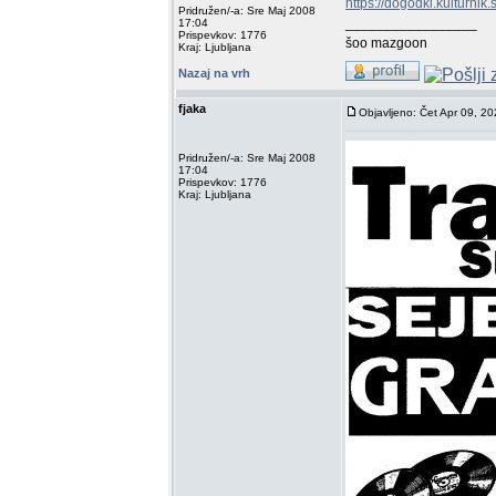
https://dogodki.kulturn
Pridružen/-a: Sre Maj 2008
_________________
17:04
Prispevkov: 1776
šoo mazgoon
Kraj: Ljubljana
Nazaj na vrh
fjaka
Objavljeno: Čet Apr 09, 2
Pridružen/-a: Sre Maj 2008
17:04
Prispevkov: 1776
Kraj: Ljubljana