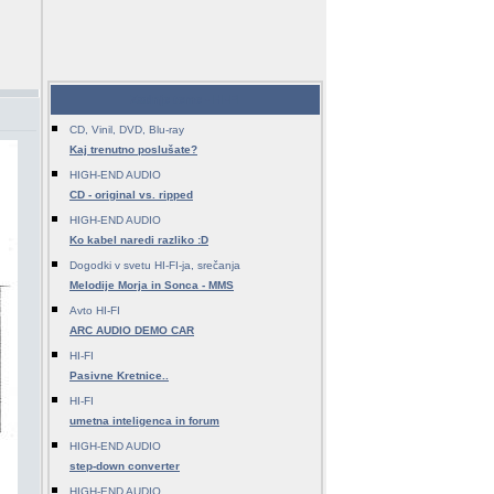
Zadnje teme - HI-FI
CD, Vinil, DVD, Blu-ray
Kaj trenutno poslušate?
HIGH-END AUDIO
CD - original vs. ripped
HIGH-END AUDIO
Ko kabel naredi razliko :D
Dogodki v svetu HI-FI-ja, srečanja
Melodije Morja in Sonca - MMS
Avto HI-FI
ARC AUDIO DEMO CAR
HI-FI
Pasivne Kretnice..
HI-FI
umetna inteligenca in forum
HIGH-END AUDIO
step-down converter
HIGH-END AUDIO