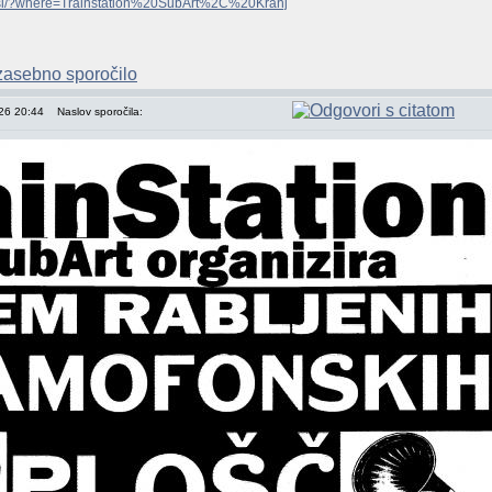
ik.si/?where=Trainstation%20SubArt%2C%20Kranj
026 20:44
Naslov sporočila: