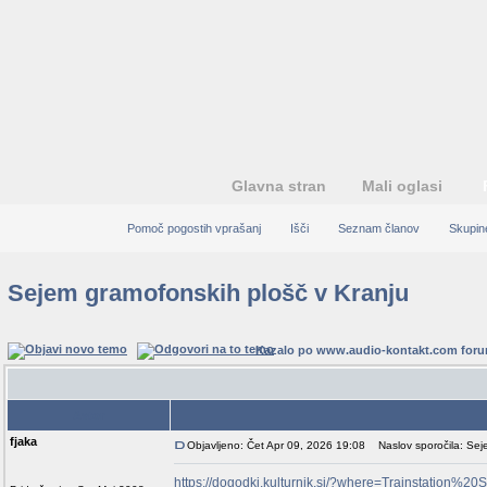
Glavna stran
Mali oglasi
Pomoč pogostih vprašanj
Išči
Seznam članov
Skupin
Sejem gramofonskih plošč v Kranju
Kazalo po www.audio-kontakt.com for
Avtor
fjaka
Objavljeno: Čet Apr 09, 2026 19:08
Naslov sporočila: Seje
https://dogodki.kulturnik.si/?where=Trainstation%