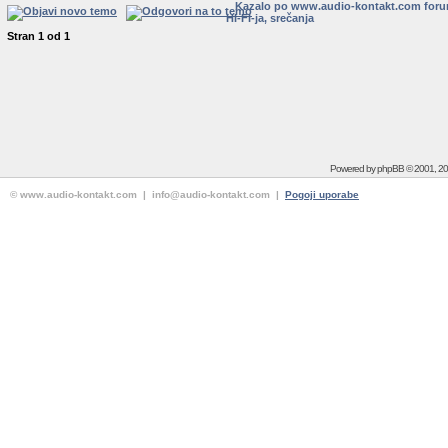
Kazalo po www.audio-kontakt.com for
HI-FI-ja, srečanja
Stran
1
od
1
Powered by
phpBB
© 2001, 2
© www.audio-kontakt.com | info@audio-kontakt.com |
Pogoji uporabe