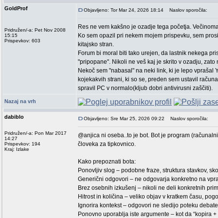
GoldProf
Objavljeno: Tor Mar 24, 2026 18:14
Naslov sporočila:
Res ne vem kakšno je ozadje tega početja. Večinoma
Pridružen/-a: Pet Nov 2008
Ko sem opazil pri nekem mojem prispevku, sem prosil
15:15
Prispevkov: 603
kitajsko stran.
Forum bi moral biti tako urejen, da lastnik nekega p
"pripopane". Nikoli ne veš kaj je skrito v ozadju, zat
Nekoč sem "nabasal" na neki link, ki je lepo vprašal Ye
kojekakvih strani, ki so se, preden sem ustavil raču
spravil PC v normalo(kljub dobri antivirusni zaščiti).
Nazaj na vrh
dabiblo
Objavljeno: Sre Mar 25, 2026 09:22
Naslov sporočila:
Pridružen/-a: Pon Mar 2017
@anjica ni oseba..to je bot. Bot je program (računaln
14:27
človeka za tipkovnico.
Prispevkov: 194
Kraj: Izlake
Kako prepoznati bota:
Ponovljiv slog – podobne fraze, struktura stavkov, sko
Generični odgovori – ne odgovarja konkretno na vpr
Brez osebnih izkušenj – nikoli ne deli konkretnih prim
Hitrost in količina – veliko objav v kratkem času, po
Ignorira kontekst – odgovori ne sledijo poteku debate 
Ponovno uporablja iste argumente – kot da “kopira + l