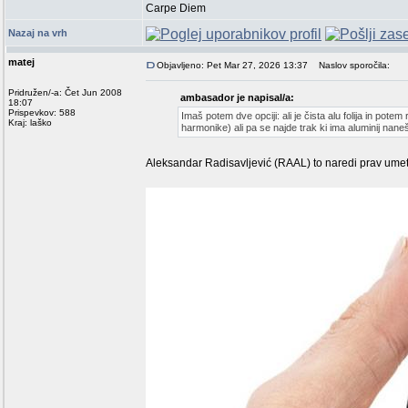
Carpe Diem
Nazaj na vrh
matej
Objavljeno: Pet Mar 27, 2026 13:37
Naslov sporočila:
Pridružen/-a: Čet Jun 2008
ambasador je napisal/a:
18:07
Prispevkov: 588
Imaš potem dve opciji: ali je čista alu folija in pot
Kraj: laško
harmonike) ali pa se najde trak ki ima aluminij nanešen
Aleksandar Radisavljević (RAAL) to naredi prav umet