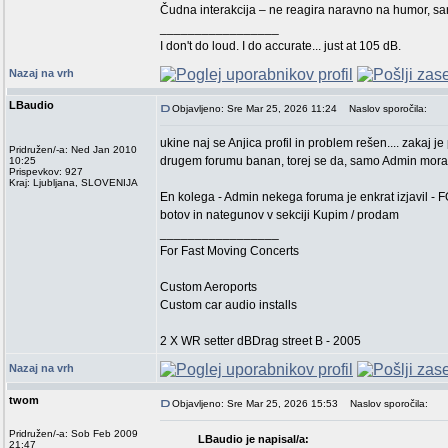
Čudna interakcija – ne reagira naravno na humor, s
_________________
I don't do loud. I do accurate... just at 105 dB.
Nazaj na vrh
LBaudio
Objavljeno: Sre Mar 25, 2026 11:24
Naslov sporočila:
ukine naj se Anjica profil in problem rešen.... zakaj j
Pridružen/-a: Ned Jan 2010
drugem forumu banan, torej se da, samo Admin mora 
10:25
Prispevkov: 927
Kraj: Ljubljana, SLOVENIJA
En kolega - Admin nekega foruma je enkrat izjavil -
botov in nategunov v sekciji Kupim / prodam
_________________
For Fast Moving Concerts
Custom Aeroports
Custom car audio installs
2 X WR setter dBDrag street B - 2005
Nazaj na vrh
twom
Objavljeno: Sre Mar 25, 2026 15:53
Naslov sporočila:
Pridružen/-a: Sob Feb 2009
LBaudio je napisal/a:
21:47