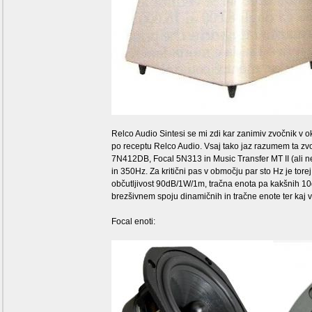
Relco Audio Sintesi se mi zdi kar zanimiv zvočnik v o
po receptu Relco Audio. Vsaj tako jaz razumem ta zvoč
7N412DB, Focal 5N313 in Music Transfer MT II (ali n
in 350Hz. Za kritični pas v območju par sto Hz je to
občutljivost 90dB/1W/1m, tračna enota pa kakšnih 10d
brezšivnem spoju dinamičnih in tračne enote ter kaj vs
Focal enoti: