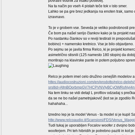
povratni vodnik za vsako posebej.
Na ta način po vseh 4 pistah teče tok v isto smer.
Lahko se pa gre brez jedkanja na enoten trak, samo d
izravnavo.
To je v grobem vse. Seveda je veliko podrobnosti prepu
Če bom pa našel serijo člankov kako je ta projekt nast
Po nastanku člankov so v reviji testirali in preposlu
bobino) + namensko kretnico. Vse je bilo objavljeno.
Po sejmu se je javila firma Relco, ki je projekt komerc
asimetrično stisnili (125 namesto 180 stopinj da dobijo
montirajo na klavirske pante in potem poljubno spremi
Relco je potem imel celo družino cenejših modelov a 
https://audiocostruzioni.com/en/prodotto/relco-delphi
srsltid=AfmBOorbmpGV7HCPVNVIyBCyOWRoNyi4
Na tem linku se vidi detajl L profilov odzadaj s prečk
da se ne bo našel pametnjakovič (kot se je zgodilo Rol
hahahaha...
Izredno lep je ta model Venus - ta model si je kupil Sa
http://www.relcoaudio.it/Scansioni/FDS/Venus_Maggi
Tudi tukaj je uporabljen Focalov woofer z dvojno bobin
wooferjem. Pri teh hibridih je potrebno paziti in kot