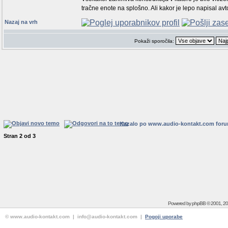
tračne enote na splošno. Ali kakor je lepo napisal avto
Nazaj na vrh
Pokaži sporočila:
Kazalo po www.audio-kontakt.com for
Stran
2
od
3
Powered by
phpBB
© 2001, 2
© www.audio-kontakt.com | info@audio-kontakt.com |
Pogoji uporabe