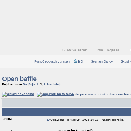
Glavna stran
Mali oglasi
Pomoč pogostih vprašanj
Išči
Seznam članov
Skupin
Open baffle
Pojdi na stran
Prejšnja
1
,
2
,
3
Naslednja
Kazalo po www.audio-kontakt.com for
Avtor
anjica
Objavljeno: Tor Mar 24, 2026 14:32
Naslov sporočila:
ambasador je napisal/a: