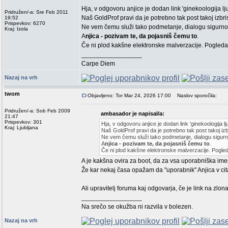
Hja, v odgovoru anjice je dodan link 'ginekoologija lj
Pridružen/-a: Sre Feb 2011
Naš GoldProf pravi da je potrebno tak post takoj izbri
19:52
Prispevkov: 6270
Ne vem čemu služi tako podmetanje, dialogu sigurno
Kraj: Izola
A
njica - pozivam te, da pojasniš čemu to
.
Če ni plod kakšne elektronske malverzacije. Pogledal
_________________
Carpe Diem
Nazaj na vrh
twom
Objavljeno: Tor Mar 24, 2026 17:00
Naslov sporočila:
Pridružen/-a: Sob Feb 2009
ambasador je napisal/a:
21:47
Prispevkov: 301
Hja, v odgovoru anjice je dodan link 'ginekoologija lj
Kraj: Ljubljana
Naš GoldProf pravi da je potrebno tak post takoj iz
Ne vem čemu služi tako podmetanje, dialogu sigurn
A
njica - pozivam te, da pojasniš čemu to
.
Če ni plod kakšne elektronske malverzacije. Pogleda
A je kakšna ovira za boot, da za vsa uporabniška ime
Že kar nekaj časa opažam da "uporabnik" Anjica v citat
Ali upravitelj foruma kaj odgovarja, če je link na zlo
_________________
Na srečo se okužba ni razvila v bolezen.
Nazaj na vrh