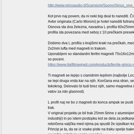
http://www.relcoaudio.it/Scansioni/Suono/Sinus_one
Kot prvo naj povem, da ni neki big deal to narediti. Čis
Avtor originala (Carlo Moroni) je hotel narediti fullra
Osnova sta dva železna, navadna L profila 60x25mm (a
profila sta povezana med seboj z 10 prečkami prese
Dobimo dva L profila s krajšimi kraki na prečkah, m
2x2mm lufta med magneti in trakom.
Uporabljeni so standardni feritni magneti 75x16x12mm, 
so poceni.
https://www.italfitmagneti.com/products/ferrite-aln
Ti magneti se lepijo s cianidnim lepilom (najbolje Loct
se lepi druga vrsta kar na njih. Končana ena stran, 
tokokrog. Delovalo bi tudi brez njih, samo magnetna in
vatov za isto glasnost).
L profil naj ne bo z magneti do konca ampak se pusti 
trak.
V original projektu je bil trak 25mm širine z aluminijem
industriji) in po istem postopku kot se dela za jedkanj
rebričena valjčka med njima pa spustil že izjedkan tr
Princip je ta, da se iz vsake piste na traku spelje bak