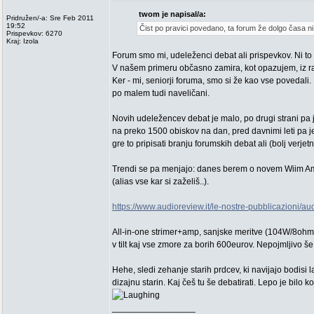
twom je napisal/a:
Pridružen/-a: Sre Feb 2011
19:52
Čist po pravici povedano, ta forum že dolgo časa ni v
Prispevkov: 6270
Kraj: Izola
Forum smo mi, udeleženci debat ali prispevkov. Ni t
V našem primeru občasno zamira, kot opazujem, iz r
Ker - mi, seniorji foruma, smo si že kao vse povedali
po malem tudi naveličani.
Novih udeležencev debat je malo, po drugi strani pa je
na preko 1500 obiskov na dan, pred davnimi leti pa je
gre to pripisati branju forumskih debat ali (bolj verje
Trendi se pa menjajo: danes berem o novem Wiim Ampu 
(alias vse kar si zaželiš..).
https://www.audioreview.it/le-nostre-pubblicazioni/a
All-in-one strimer+amp, sanjske meritve (104W/8ohm,
v tilt kaj vse zmore za borih 600eurov. Nepojmljivo še 
Hehe, sledi zehanje starih prdcev, ki navijajo bodisi 
dizajnu starin. Kaj češ tu še debatirati. Lepo je bilo k
_________________