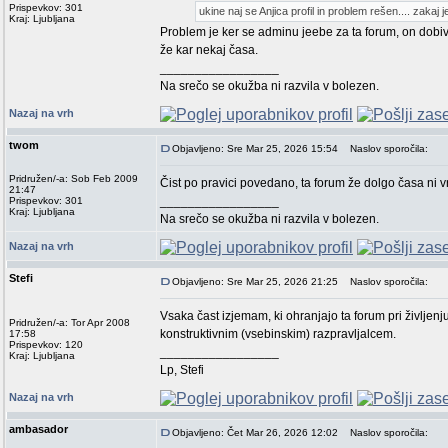
Prispevkov: 301
ukine naj se Anjica profil in problem rešen.... zakaj 
Kraj: Ljubljana
Problem je ker se adminu jeebe za ta forum, on dobiv
že kar nekaj časa.
_________________
Na srečo se okužba ni razvila v bolezen.
Nazaj na vrh
twom
Objavljeno: Sre Mar 25, 2026 15:54
Naslov sporočila:
Pridružen/-a: Sob Feb 2009
Čist po pravici povedano, ta forum že dolgo časa ni vr
21:47
_________________
Prispevkov: 301
Kraj: Ljubljana
Na srečo se okužba ni razvila v bolezen.
Nazaj na vrh
Stefi
Objavljeno: Sre Mar 25, 2026 21:25
Naslov sporočila:
Vsaka čast izjemam, ki ohranjajo ta forum pri življe
Pridružen/-a: Tor Apr 2008
konstruktivnim (vsebinskim) razpravljalcem.
17:58
Prispevkov: 120
_________________
Kraj: Ljubljana
Lp, Stefi
Nazaj na vrh
ambasador
Objavljeno: Čet Mar 26, 2026 12:02
Naslov sporočila: