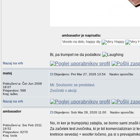
ambasador je napisal/a:
Veselo na delo, happy diy
Bi, pa trumpet ne da podatkov.
Nazaj na vrh
matej
Objavljeno: Pet Mar 27, 2026 13:54
Naslov sporočila:
Pridružen/-a: Čet Jun 2008
Mr. Soulsonic se predstavi.
18:07
Zvočniki v akciji.
Prispevkov: 588
Kraj: laško
Nazaj na vrh
ambasador
Objavljeno: Sob Mar 28, 2026 11:00
Naslov sporočila:
No, in ker je trump(eta) zatajila, se bomo sami znašli 
Pridružen/-a: Sre Feb 2011
Za začetek test zvočnika, ki je bil komercializiran iz 
19:52
Prispevkov: 6270
kretnice seveda) + woofer ločeno, pa si s prevajalni
Kraj: Izola