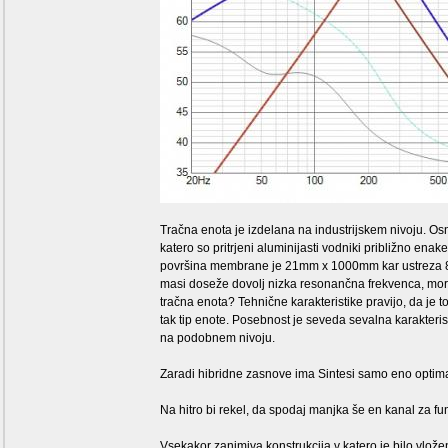
Tračna enota je izdelana na industrijskem nivoju. O
katero so pritrjeni aluminijasti vodniki približno en
površina membrane je 21mm x 1000mm kar ustreza 8 col
masi doseže dovolj nizka resonančna frekvenca, mora
tračna enota? Tehnične karakteristike pravijo, da je 
tak tip enote. Posebnost je seveda sevalna karakteristi
na podobnem nivoju.
Zaradi hibridne zasnove ima Sintesi samo eno optim
Na hitro bi rekel, da spodaj manjka še en kanal za 
Vsekakor zanimiva konstrukcija v katero je bilo vloženo