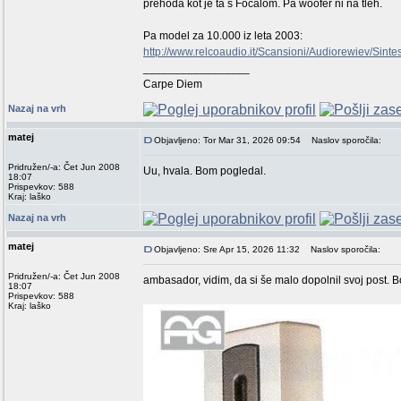
prehoda kot je ta s Focalom. Pa woofer ni na tleh.
Pa model za 10.000 iz leta 2003:
http://www.relcoaudio.it/Scansioni/Audiorewiev/Sinte
_________________
Carpe Diem
Nazaj na vrh
matej
Objavljeno: Tor Mar 31, 2026 09:54
Naslov sporočila:
Pridružen/-a: Čet Jun 2008
Uu, hvala. Bom pogledal.
18:07
Prispevkov: 588
Kraj: laško
Nazaj na vrh
matej
Objavljeno: Sre Apr 15, 2026 11:32
Naslov sporočila:
Pridružen/-a: Čet Jun 2008
ambasador, vidim, da si še malo dopolnil svoj post. B
18:07
Prispevkov: 588
Kraj: laško