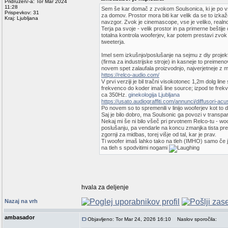
Pridružen/-a: Tor Mar 2024
11:28
Sem še kar domač z zvokom Soulsonica, ki je po vseh 
Prispevkov: 31
za domov. Prostor mora biti kar velik da se to izkaže
Kraj: Ljubljana
navzgor. Zvok je cinemascope, vse je veliko, realno
Terja pa svoje - velik prostor in pa primerne beštij
totalna kontrola wooferjev, kar potem prestavi zvok 
tweeterja.
Imel sem izkušnjo/poslušanje na sejmu z diy proje
(firma za industrijske stroje) in kasneje to preimeno
novem spet zalaufala proizvodnjo, najverjetneje z m
https://relco-audio.com/
V prvi verziji je bil tračni visokotonec 1,2m dolg lin
frekvenco do koder imaš line source; izpod te frekven
ca 350Hz.
ginekologija Ljubljana
https://usato.audiograffiti.com/annunci/diffusori-acu
Po novem so to spremenili v linijo wooferjev kot to 
Saj je bilo dobro, ma Soulsonic ga povozi v transpa
Nekaj mi še ni bilo všeč pri prvotnem Relco-tu - woo
poslušanju, pa vendarle na koncu zmanjka tista prepr
zgornji za midbas, torej višje od tal, kar je prav.
Ti woofer imaš lahko tako na tleh (IMHO) samo če j
na tleh s spodvitimi nogami
hvala za deljenje
Nazaj na vrh
ambasador
Objavljeno: Tor Mar 24, 2026 16:10
Naslov sporočila: