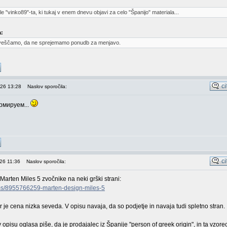
e "vinko89"-ta, ki tukaj v enem dnevu objavi za celo "Španijo" materiala...
a:
veščamo, da ne sprejemamo ponudb za menjavo.
026 13:28
Naslov sporočila:
рмируем...
026 11:36
Naslov sporočila:
arten Miles 5 zvočnike na neki grški strani:
tems/8955766259-marten-design-miles-5
er je cena nizka seveda. V opisu navaja, da so podjetje in navaja tudi spletno stran.
v opisu oglasa piše, da je prodajalec iz Španije "person of greek origin", in ta vzore