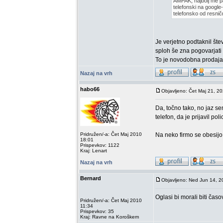
AMPAK, najbolj me pa
telefonski na google
telefonsko od resnič
Je verjetno podtaknil šte
sploh še zna pogovarjati p
To je novodobna prodaj
Nazaj na vrh
habo66
Objavljeno: Čet Maj 21, 2
Da, točno tako, no jaz sem
telefon, da je prijavil poli
Pridružen/-a: Čet Maj 2010
Na neko firmo se obesijo, 
18:01
Prispevkov: 1122
Kraj: Lenart
Nazaj na vrh
Bernard
Objavljeno: Ned Jun 14, 
Oglasi bi morali biti čas
Pridružen/-a: Čet Maj 2010
11:34
Prispevkov: 35
Kraj: Ravne na Koroškem