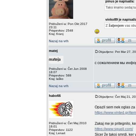
pinus je napisal/a:
Tako imamo sedaj tul
vinko89 je napisal/
Pridružen/-a: Pon Okt 2017
Z
žaljenjem
vas ob
23:11
Prispevkov: 2548
Kraj: Kranj
Nazaj na vrh
matej
Objavljeno: Pet Mar 27, 2
с сожалением мы инфо
Pridružen/-a: Čet Jun 2008
18:07
Prispevkov: 588
Kraj: laško
Nazaj na vrh
habo66
Objavljeno: Čet Maj 21, 2
Opazil sem nek oglas za M
https://www.vinted.gr/i
Pridružen/-a: Čet Maj 2010
Zakaj me je pritegnilo, k
18:01
https://www.sguell.com/
Prispevkov: 1122
Kraj: Lenart
Sicer že takoj smrdi, ker 