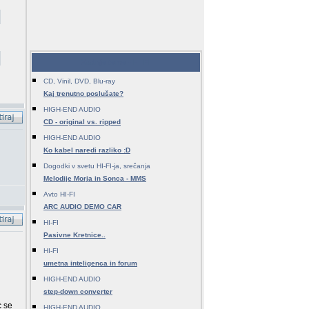
Zadnje teme - HI-FI
CD, Vinil, DVD, Blu-ray
Kaj trenutno poslušate?
HIGH-END AUDIO
CD - original vs. ripped
HIGH-END AUDIO
Ko kabel naredi razliko :D
Dogodki v svetu HI-FI-ja, srečanja
Melodije Morja in Sonca - MMS
Avto HI-FI
ARC AUDIO DEMO CAR
HI-FI
Pasivne Kretnice..
HI-FI
umetna inteligenca in forum
HIGH-END AUDIO
step-down converter
c se
HIGH-END AUDIO