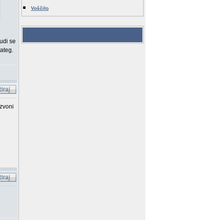
Voščilo
VIDEOTEKA
judi se
nateg.
 zvoni