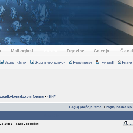
n
Mali oglasi
Forum
Trgovine
Galerija
Članki
Seznam članov
Skupine uporabnikov
Registriraj se
Tvoj profil
Prijava
.audio-kontakt.com forumu
->
HI-FI
Poglej prejšnjo temo
::
Poglej naslednjo
Sporočilo
026 15:51
Naslov sporočila: