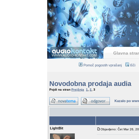
Glavna stra
Pomoč pogostih vprašanj
Išči
Novodobna prodaja audia
Pojdi na stran
Prejšnja
1
,
2
,
3
Kazalo po www
Avtor
LightBit
Objavljeno: Čet Mar 26, 2