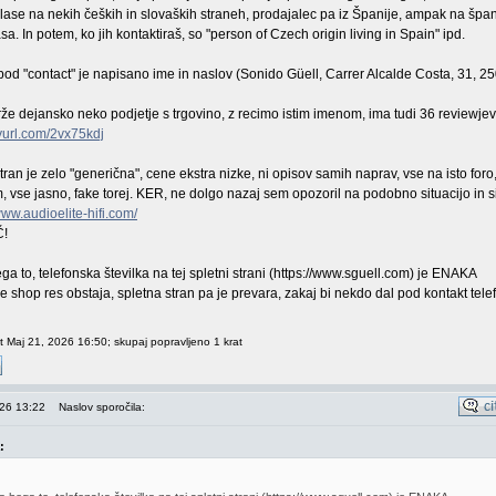
lase na nekih čeških in slovaških straneh, prodajalec pa iz Španije, ampak na šp
a. In potem, ko jih kontaktiraš, so "person of Czech origin living in Spain" ipd.
 pod "contact" je napisano ime in naslov (Sonido Güell, Carrer Alcalde Costa, 31, 2
že dejansko neko podjetje s trgovino, z recimo istim imenom, ima tudi 36 reviewjev
inyurl.com/2vx75kdj
ran je zelo "generična", cene ekstra nizke, ni opisov samih naprav, vse na isto foro
im, vse jasno, fake torej. KER, ne dolgo nazaj sem opozoril na podobno situacijo in s
www.audioelite-hifi.com/
Č!
 to, telefonska številka na tej spletni strani (https://www.sguell.com) je ENAKA
e shop res obstaja, spletna stran pa je prevara, zakaj bi nekdo dal pod kontakt tel
 Maj 21, 2026 16:50; skupaj popravljeno 1 krat
026 13:22
Naslov sporočila:
: