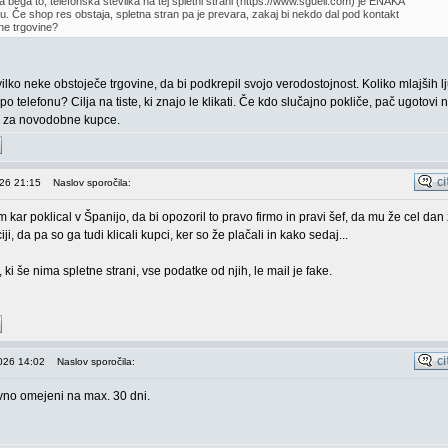
 bega to, telefonska številka na tej spletni strani (https://www.sguell.com) je ENAKA
-u. Če shop res obstaja, spletna stran pa je prevara, zakaj bi nekdo dal pod kontakt
ne trgovine?
vilko neke obstoječe trgovine, da bi podkrepil svojo verodostojnost. Koliko mlajših l
o telefonu? Cilja na tiste, ki znajo le klikati. Če kdo slučajno pokliče, pač ugotovi 
a za novodobne kupce.
026 21:15
Naslov sporočila:
 kar poklical v Španijo, da bi opozoril to pravo firmo in pravi šef, da mu že cel dan
ciji, da pa so ga tudi klicali kupci, ker so že plačali in kako sedaj...
ki še nima spletne strani, vse podatke od njih, le mail je fake.
2026 14:02
Naslov sporočila:
ovno omejeni na max. 30 dni.