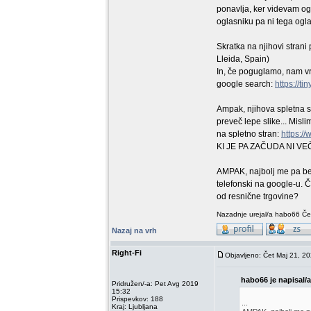
ponavlja, ker videvam og
oglasniku pa ni tega oglas
Skratka na njihovi strani
Lleida, Spain)
In, če poguglamo, nam vr
google search:
https://t
Ampak, njihova spletna st
preveč lepe slike... Misl
na spletno stran:
https://
KI JE PA ZAČUDA NI VE
AMPAK, najbolj me pa bega
telefonski na google-u. Č
od resnične trgovine?
Nazadnje urejal/a habo66 Čet
Nazaj na vrh
Right-Fi
Objavljeno: Čet Maj 21, 2
habo66 je napisal/a
Pridružen/-a: Pet Avg 2019
15:32
Prispevkov: 188
...
Kraj: Ljubljana