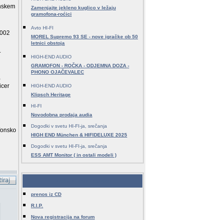
anskem
Zamenjajte jekleno kuglico v ležaju
gramofona-roćici
Avto HI-FI
5002
MOREL Supremo 93 SE - nove igračke ob 50
letnici obstoja
.
HIGH-END AUDIO
GRAMOFON - ROČKA - ODJEMNA DOZA -
PHONO OJAČEVALEC
,
icer
HIGH-END AUDIO
Klipsch Heritage
HI-FI
Novodobna prodaja audia
Dogodki v svetu HI-FI-ja, srečanja
efonsko
HIGH END München & HIFIDELUXE 2025
Dogodki v svetu HI-FI-ja, srečanja
ESS AMT Monitor ( in ostali modeli )
Zadnje teme - ostalo
prenos iz CD
R.I.P.
Nova registracija na forum