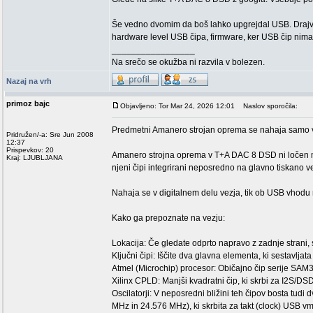
Še vedno dvomim da boš lahko upgrejdal USB. Drajver
hardware level USB čipa, firmware, ker USB čip nima
_________________
Na srečo se okužba ni razvila v bolezen.
Nazaj na vrh
primoz bajc
Objavljeno: Tor Mar 24, 2026 12:01
Naslov sporočila:
Predmetni Amanero strojan oprema se nahaja samo v 
Pridružen/-a: Sre Jun 2008
12:37
Prispevkov: 20
Amanero strojna oprema v T+A DAC 8 DSD ni ločen mod
Kraj: LJUBLJANA
njeni čipi integrirani neposredno na glavno tiskano 
Nahaja se v digitalnem delu vezja, tik ob USB vhodu 
Kako ga prepoznate na vezju:
Lokacija: Če gledate odprto napravo z zadnje strani, 
Ključni čipi: Iščite dva glavna elementa, ki sestavljat
Atmel (Microchip) procesor: Običajno čip serije SA
Xilinx CPLD: Manjši kvadratni čip, ki skrbi za I2S/DS
Oscilatorji: V neposredni bližini teh čipov bosta tudi
MHz in 24.576 MHz), ki skrbita za takt (clock) USB v