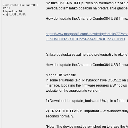
No tukaj MAGNA Hi-Fi je izven poizvedovanja z AI 
Pridružen/-a: Sre Jun 2008
Seveda potem lahko pozabim na predvajanje glasbe 
12:37
Prispevkov: 20
Kraj: LJUBLJANA
How do I update the Amanero Combo384 USB firmw
https://www.magnahifi.com/knowledge/article/77?s
G_9DMuDrTd2sY0JDcdvPda4auRa3DjbqY1HrMO
(slikce postopka se žal ne dajo prekopirati v to okolje
How do I update the Amanero Combo384 USB firmw
Magna Hifi Website
In some situations (e.g. Playback native DSD512 on L
interface. Updating the firmware requires a Windows
website for the appropriate version.
1) Download the update_tools and Unzip in a folder
2) ERASE THE FLASH*. Important – let Windows fully 
seconds normally.
*Note: The device must be switched on to erase the