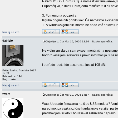
Nativni DSD v Linuxu: Cilj je namestitev firmware-a, 
Priporočljivo je imeti Linux jedro različice 5.0 ali nove
3. Pomembna opozorila
Izguba originalnih gonilnikov: Če namestite eksper
T+A Windows gonilniki morda ne bodo več delovali in
Nazaj na vrh
dabiblo
Objavljeno: Čet Mar 19, 2026 12:16
Naslov sporočila:
Ne vidim smisla da sam eksperimentiraš na neznanem 
bodo z veseljem svetovali s pravo informacijo. ti nas
_________________
I don't do loud. I do accurate... just at 105 dB.
Pridružen/-a: Pon Mar 2017
14:27
Prispevkov: 194
Kraj: Izlake
Nazaj na vrh
twom
Objavljeno: Čet Mar 19, 2026 14:57
Naslov sporočila:
Wau. Upgrade firmwarea na čipu USB modula? A eni ma
naredimo, pa vsak različne hardwarske verzije, pa še 
predstavljam si kdo ti bo reševal zabrikano napravo...