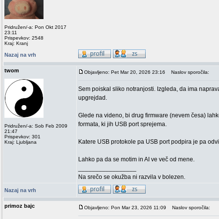
Pridružen/-a: Pon Okt 2017
23:11
Prispevkov: 2548
Kraj: Kranj
Nazaj na vrh
twom
Objavljeno: Pet Mar 20, 2026 23:16
Naslov sporočila:
Sem poiskal sliko notranjosti. Izgleda, da ima napr
upgrejdad.
Glede na videno, bi drug firmware (nevem česa) lah
formata, ki jih USB port sprejema.
Pridružen/-a: Sob Feb 2009
21:47
Prispevkov: 301
Katere USB protokole pa USB port podpira je pa odv
Kraj: Ljubljana
Lahko pa da se motim in AI ve več od mene.
_________________
Na srečo se okužba ni razvila v bolezen.
Nazaj na vrh
primoz bajc
Objavljeno: Pon Mar 23, 2026 11:09
Naslov sporočila: