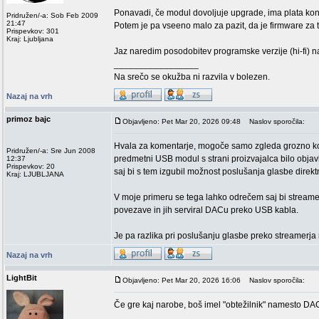
Ponavadi, če modul dovoljuje upgrade, ima plata ko
Pridružen/-a: Sob Feb 2009
21:47
Potem je pa vseeno malo za pazit, da je firmware za
Prispevkov: 301
Kraj: Ljubljana
Jaz naredim posodobitev programske verzije (hi-fi) na
_________________
Na srečo se okužba ni razvila v bolezen.
Nazaj na vrh
primoz bajc
Objavljeno: Pet Mar 20, 2026 09:48
Naslov sporočila:
Hvala za komentarje, mogoče samo zgleda grozno kom
Pridružen/-a: Sre Jun 2008
predmetni USB modul s strani proizvajalca bilo objavl
12:37
Prispevkov: 20
saj bi s tem izgubil možnost poslušanja glasbe dir
Kraj: LJUBLJANA
V moje primeru se tega lahko odrečem saj bi streame
povezave in jih serviral DACu preko USB kabla.
Je pa razlika pri poslušanju glasbe preko streamerj
Nazaj na vrh
LightBit
Objavljeno: Pet Mar 20, 2026 16:06
Naslov sporočila:
Če gre kaj narobe, boš imel "obtežilnik" namesto DA