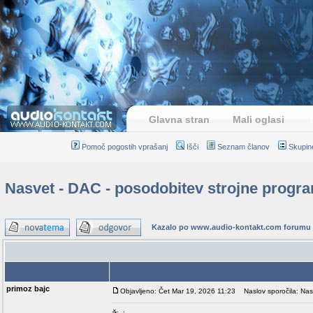
Glavna stran
Mali oglasi
Pomoč pogostih vprašanj
Išči
Seznam članov
Skupin
Nasvet - DAC - posodobitev strojne prog
Kazalo po www.audio-kontakt.com forumu
Avtor
primoz bajc
Objavljeno: Čet Mar 19, 2026 11:23
Naslov sporočila: Nas