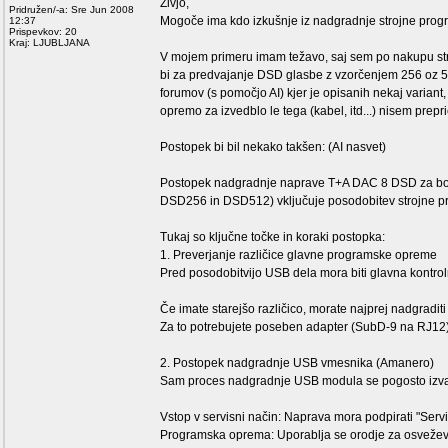
Živjo,
Pridružen/-a: Sre Jun 2008
Mogoče ima kdo izkušnje iz nadgradnje strojne pro
12:37
Prispevkov: 20
Kraj: LJUBLJANA
V mojem primeru imam težavo, saj sem po nakupu st
bi za predvajanje DSD glasbe z vzorčenjem 256 oz 
forumov (s pomočjo AI) kjer je opisanih nekaj variant,
opremo za izvedblo le tega (kabel, itd...) nisem prepr
Postopek bi bil nekako takšen: (AI nasvet)
Postopek nadgradnje naprave T+A DAC 8 DSD za bolj
DSD256 in DSD512) vključuje posodobitev strojne 
Tukaj so ključne točke in koraki postopka:
1. Preverjanje različice glavne programske opreme
Pred posodobitvijo USB dela mora biti glavna kontro
Če imate starejšo različico, morate najprej nadgra
Za to potrebujete poseben adapter (SubD-9 na RJ12)
2. Postopek nadgradnje USB vmesnika (Amanero)
Sam proces nadgradnje USB modula se pogosto izvaj
Vstop v servisni način: Naprava mora podpirati "Se
Programska oprema: Uporablja se orodje za osvežev