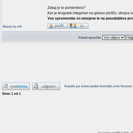
Zakaj je to pomembno?
Ker je krogotok integriran na glavno ploščo, strojn
Vse spremembe so omejene le na posodobitve pr
Nazaj na vrh
Pokaži sporočila:
Kazalo po www.audio-kontakt.com forumu
Stran
1
od
1
Powered by
phpBB
© 2001, 2