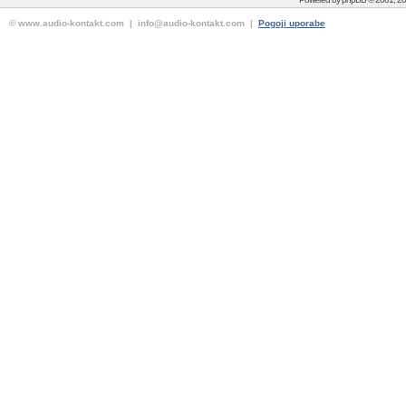
© www.audio-kontakt.com | info@audio-kontakt.com |
Pogoji uporabe