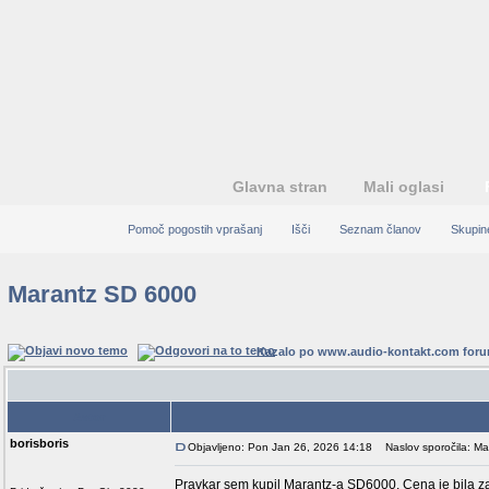
Glavna stran
Mali oglasi
Pomoč pogostih vprašanj
Išči
Seznam članov
Skupin
Marantz SD 6000
Kazalo po www.audio-kontakt.com for
Avtor
borisboris
Objavljeno: Pon Jan 26, 2026 14:18
Naslov sporočila: Ma
Pravkar sem kupil Marantz-a SD6000. Cena je bila zan