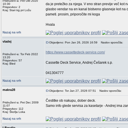
Pridružen/-a: Pet Okt 2020
da je pretežko za njega. V eno stran previje več kot 
10:30
Prispevkov: 2
glasbo vendar na en kanal bistveno glasneje kot na dr
Kraj: Stari trg pri Ložu
pameti. prosim, priporočite mi koga
Hvala
Nazaj na vrh
vladej
Objavljeno: Pon Jan 26, 2026 16:59
Naslov sporočila:
https://www.cassettedeck-service.com/
Pridružen/-a: Tor Feb 2022
13:20
Prispevkov: 57
Cassette Deck Service, Andrej Češarek s.p.
Kraj: Bled
041304777
Nazaj na vrh
makra28
Objavljeno: Tor Jan 27, 2026 07:51
Naslov sporočila:
Čestitke ob nakupu, dober deck.
Pridružen/-a: Pet Dec 2009
Samo info glede servisa za kasetarje - Andrej ima zar
11:07
Prispevkov: 112
Kraj: Škofja Loka
Nazaj na vrh
LBaudio