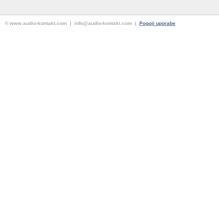
© www.audio-kontakt.com | info@audio-kontakt.com |
Pogoji uporabe