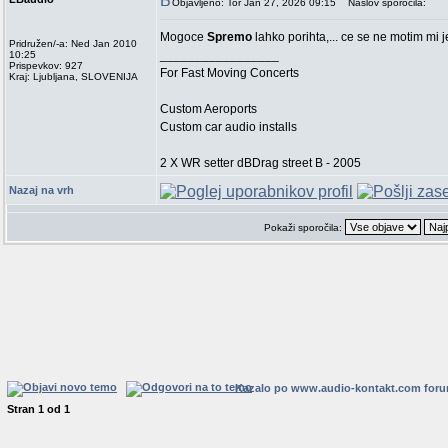
Objavljeno: Tor Jan 27, 2026 09:15
Naslov sporočila:
Mogoce
Spremo
lahko porihta,... ce se ne motim mi
Pridružen/-a: Ned Jan 2010
_________________
10:25
Prispevkov: 927
For Fast Moving Concerts
Kraj: Ljubljana, SLOVENIJA
Custom Aeroports
Custom car audio installs
2 X WR setter dBDrag street B - 2005
Nazaj na vrh
Pokaži sporočila:
Kazalo po www.audio-kontakt.com for
Stran
1
od
1