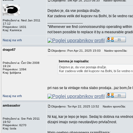
Objavljeno: Sre Apr 16, 2025 08:35
Naslov sporočila:
Dejstvo je, da vse postaja dražje.
Kar zadeva velik del kupcev na Bolhi, bi še vedno radi
Pridružen/-a: Ned Jan 2011
_________________
17:12
"Whenever we find connoisseurship operating within 
Prispevkov: 1631
Kraj: Kamnica
not been possible to replace it by a measurable grad
Nazaj na vrh
drago67
Objavljeno: Pon Apr 21, 2025 15:03
Naslov sporočila:
benma je napisal/a:
Pridružen/-a: Čet Okt 2008
19:24
Dejstvo je, da vse postaja dražje.
Prispevkov: 1094
Kar zadeva velik del kupcev na Bolhi, bi še vedno ra
Kraj: ljubljana
pri nas se ta vintage roba slabo prodaja...jaz bom,če b
Nazaj na vrh
ambasador
Objavljeno: Tor Apr 22, 2025 13:52
Naslov sporočila:
Ni kaj, kar je lepo je lepo. Sedaj to dobiva na vredn
Pridružen/-a: Sre Feb 2011
dizajni imajo svojo neustavljivo privlačnost.
19:52
Prispevkov: 6270
Kraj: Izola
Malo osebno obarvanega razmišljanja: