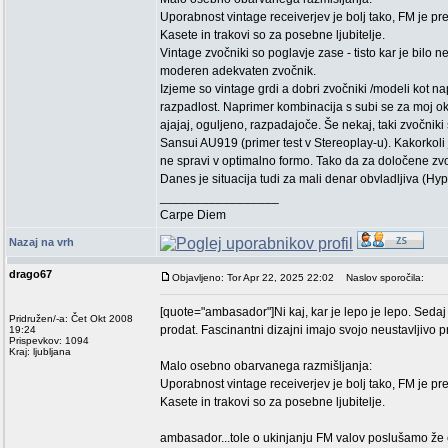
Uporabnost vintage receiverjev je bolj tako, FM je pred
Kasete in trakovi so za posebne ljubitelje.
Vintage zvočniki so poglavje zase - tisto kar je bilo
moderen adekvaten zvočnik.
Izjeme so vintage grdi a dobri zvočniki /modeli kot na
razpadlost. Naprimer kombinacija s subi se za moj o
ajajaj, oguljeno, razpadajoče. Še nekaj, taki zvočniki s
Sansui AU919 (primer test v Stereoplay-u). Kakorkol
ne spravi v optimalno formo. Tako da za določene zvo
Danes je situacija tudi za mali denar obvladljiva (Hy
_________________
Carpe Diem
Nazaj na vrh
drago67
Objavljeno: Tor Apr 22, 2025 22:02
Naslov sporočila:
[quote="ambasador"]Ni kaj, kar je lepo je lepo. Seda
Pridružen/-a: Čet Okt 2008
prodat. Fascinantni dizajni imajo svojo neustavljivo p
19:24
Prispevkov: 1094
Kraj: ljubljana
Malo osebno obarvanega razmišljanja:
Uporabnost vintage receiverjev je bolj tako, FM je pred
Kasete in trakovi so za posebne ljubitelje.
ambasador...tole o ukinjanju FM valov poslušamo že en