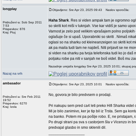
longplay
Objavljeno: Sre Apr 23, 2025 09:43
Naslov sporočila:
Haha Shark
. Res si viden ampak tam je ogromno ogla
Pridružen/-a: Sob Sep 2011
so skriti kot miši v luknjah. Vse kar vidiš je samo upo
7:53
Prispevkov: 876
Varnost je zelo pod velikim vprašajem polno poljskih
Kraj: Ptuj
oglašuje če si upaš. Uporabniki so skriti . Nimaš nika
oglasi so na sharku od kleineanzeigen so skriti kot miš
ak pa maila tudi tam ne najdeš. Niti prijavit se ne m
si viden na sharku pa tvoja telefonska tudi ko jo daš
poljaku robe pa niti v sanjah ne boš videl. Boš mu zaup
Nazadnje urejal/a longplay Sre Apr 23, 2025 10:01; skupaj pop
Nazaj na vrh
ambasador
Objavljeno: Sre Apr 23, 2025 10:01
Naslov sporočila:
No, govora je bilo predvsem o prodaji.
Pridružen/-a: Sre Feb 2011
19:52
Prispevkov: 6270
Pri nakupu sem pred ca4 leti preko Hifi Sharka videl 
Kraj: Izola
Mi je bilo zanimivo, ker je tip bil iz Trsta. Sem ga ko
na banko. Potem mi pa pošlje robo. E, ne pristajam, 
Po drugi strani pa sva s castorjem šla v Vicenzo in br
predvajal glasbo in smo sklenili dil.
_________________