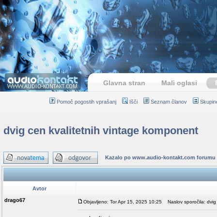
Glavna stran
Mali oglasi
Pomoč pogostih vprašanj
Išči
Seznam članov
Skupin
dvig cen kvalitetnih vintage komponent
Kazalo po www.audio-kontakt.com forumu
Avtor
drago67
Objavljeno: Tor Apr 15, 2025 10:25
Naslov sporočila: dvig 