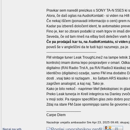
Pravkar sem naredil preizkus s SONY TA-N 55ES ki se
Alora, če daš oglas na AudioKontakt - si viden na Hifi 
Če nekaj iščem (ponavadi informacijo o ceni) grem n
Kadar pa izbereš določent ident, te avtomatsko prev
Fino je, ker so zbrani podatki iz vseh trgov in imaš 
Seveda, če od tam rineš na eBay boš deležen vseh 
Če pa prodajaš kar tu, na AudioKontaktu, si viden
poveš še v angleščini da te tudi tujci razumejo, pa je.
-------------------------------------------
FM vintage tuner Leak TroughLine2 na lampe letnik 19
kontrolo) imam doma lepo pospravljen v omari. Odkar
digitalno (RAI Radio Trst A, pa RAI Radio3 klasika) se
identično (digitalno) ozadje, samo FM ima dodatno D
dosti ..vsaj tako si razlagam .. ko šaltam ARS klasiko
zagrižen analogist, a kaj naj. Tako je.
Kako je bilo nekoč - naprimer Mef (tekstopisec in gl
Preko Leak tunerja in Krell integrirca na Danley zvočn
v moji sobi. Pa njegov specifičen glas zelo dobro poz
Zdaj na stare FM čase spominjajo samo še govorne odd
_________________
Carpe Diem
Nazadnje urejal/a ambasador Sre Apr 23, 2025 09:46; skupaj 
Nazaj na vrh