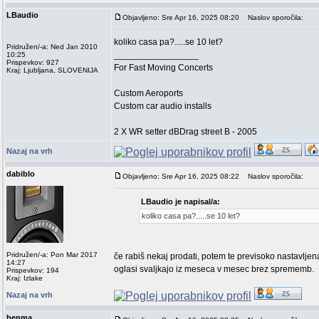
LBaudio
Objavljeno: Sre Apr 16, 2025 08:20
Naslov sporočila:
koliko casa pa?.....se 10 let?
Pridružen/-a: Ned Jan 2010
_________________
10:25
Prispevkov: 927
For Fast Moving Concerts
Kraj: Ljubljana, SLOVENIJA
Custom Aeroports
Custom car audio installs
2 X WR setter dBDrag street B - 2005
Nazaj na vrh
dabiblo
Objavljeno: Sre Apr 16, 2025 08:22
Naslov sporočila:
LBaudio je napisal/a:
koliko casa pa?.....se 10 let?
Pridružen/-a: Pon Mar 2017
če rabiš nekaj prodati, potem te previsoko nastavljen
14:27
oglasi svaljkajo iz meseca v mesec brez sprememb.
Prispevkov: 194
Kraj: Izlake
Nazaj na vrh
benma