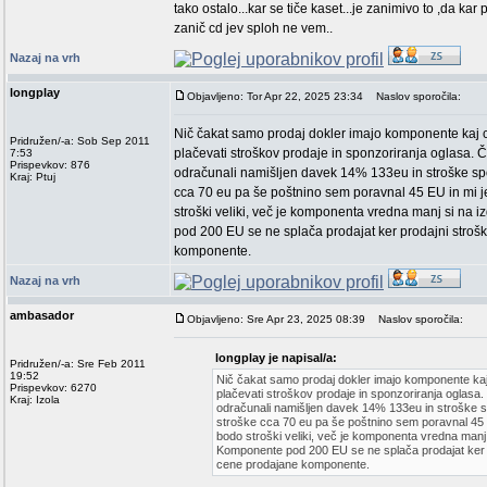
tako ostalo...kar se tiče kaset...je zanimivo to ,da kar
zanič cd jev sploh ne vem..
Nazaj na vrh
longplay
Objavljeno: Tor Apr 22, 2025 23:34
Naslov sporočila:
Nič čakat samo prodaj dokler imajo komponente kaj c
Pridružen/-a: Sob Sep 2011
plačevati stroškov prodaje in sponzoriranja oglasa. 
7:53
Prispevkov: 876
odračunali namišljen davek 14% 133eu in stroške spo
Kraj: Ptuj
cca 70 eu pa še poštnino sem poravnal 45 EU in mi j
stroški veliki, več je komponenta vredna manj si na i
pod 200 EU se ne splača prodajat ker prodajni strošk
komponente.
Nazaj na vrh
ambasador
Objavljeno: Sre Apr 23, 2025 08:39
Naslov sporočila:
longplay je napisal/a:
Pridružen/-a: Sre Feb 2011
19:52
Nič čakat samo prodaj dokler imajo komponente kaj
Prispevkov: 6270
plačevati stroškov prodaje in sponzoriranja oglasa
Kraj: Izola
odračunali namišljen davek 14% 133eu in stroške sp
stroške cca 70 eu pa še poštnino sem poravnal 45 E
bodo stroški veliki, več je komponenta vredna manj s
Komponente pod 200 EU se ne splača prodajat ker pr
cene prodajane komponente.