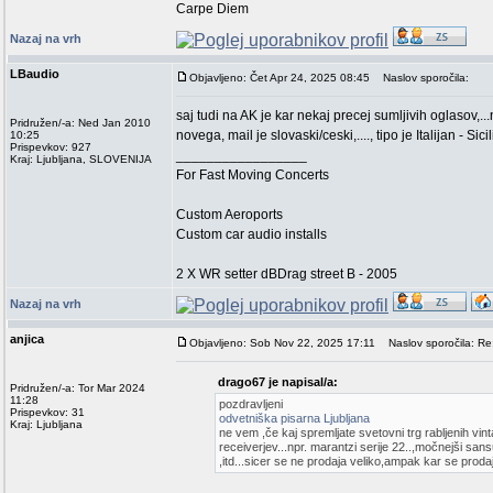
Carpe Diem
Nazaj na vrh
LBaudio
Objavljeno: Čet Apr 24, 2025 08:45
Naslov sporočila:
saj tudi na AK je kar nekaj precej sumljivih oglasov,
Pridružen/-a: Ned Jan 2010
novega, mail je slovaski/ceski,...., tipo je Italijan - S
10:25
Prispevkov: 927
_________________
Kraj: Ljubljana, SLOVENIJA
For Fast Moving Concerts
Custom Aeroports
Custom car audio installs
2 X WR setter dBDrag street B - 2005
Nazaj na vrh
anjica
Objavljeno: Sob Nov 22, 2025 17:11
Naslov sporočila: Re:
drago67 je napisal/a:
Pridružen/-a: Tor Mar 2024
11:28
pozdravljeni
Prispevkov: 31
odvetniška pisarna Ljubljana
Kraj: Ljubljana
ne vem ,če kaj spremljate svetovni trg rabljenih 
receiverjev...npr. marantzi serije 22..,močnejši san
,itd...sicer se ne prodaja veliko,ampak kar se proda