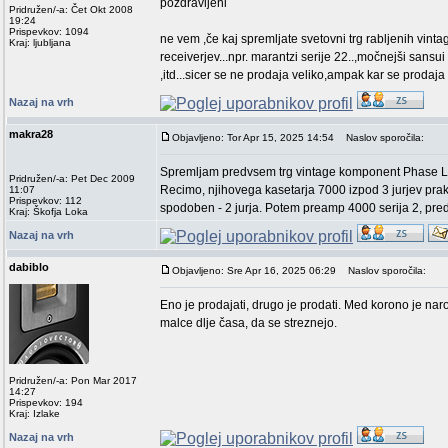
pozdravljeni
Pridružen/-a: Čet Okt 2008
19:24
Prispevkov: 1094
ne vem ,če kaj spremljate svetovni trg rabljenih vi
Kraj: ljubljana
receiverjev...npr. marantzi serije 22..,močnejši sansu
,itd...sicer se ne prodaja veliko,ampak kar se prodaja
Nazaj na vrh
makra28
Objavljeno: Tor Apr 15, 2025 14:54
Naslov sporočila:
Spremljam predvsem trg vintage komponent Phase Line
Pridružen/-a: Pet Dec 2009
Recimo, njihovega kasetarja 7000 izpod 3 jurjev prakt
11:07
Prispevkov: 112
spodoben - 2 jurja. Potem preamp 4000 serija 2, pred l
Kraj: Škofja Loka
Nazaj na vrh
dabiblo
Objavljeno: Sre Apr 16, 2025 06:29
Naslov sporočila:
Eno je prodajati, drugo je prodati. Med korono je na
malce dlje časa, da se streznejo.
Pridružen/-a: Pon Mar 2017
14:27
Prispevkov: 194
Kraj: Izlake
Nazaj na vrh