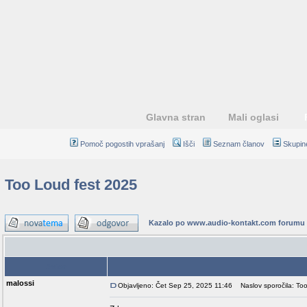
Glavna stran
Mali oglasi
Pomoč pogostih vprašanj
Išči
Seznam članov
Skupin
Too Loud fest 2025
Kazalo po www.audio-kontakt.com forumu
Avtor
malossi
Objavljeno: Čet Sep 25, 2025 11:46
Naslov sporočila: Too