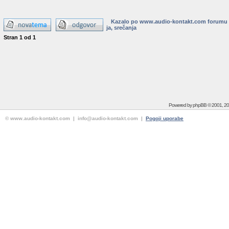
Kazalo po www.audio-kontakt.com forumu
ja, srečanja
Stran
1
od
1
Powered by
phpBB
© 2001, 2
© www.audio-kontakt.com | info@audio-kontakt.com |
Pogoji uporabe