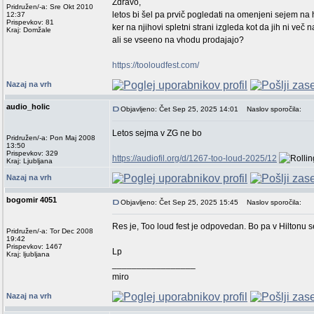
Zdravo,
Pridružen/-a: Sre Okt 2010
letos bi šel pa prvič pogledati na omenjeni sejem na 
12:37
Prispevkov: 81
ker na njihovi spletni strani izgleda kot da jih ni ve
Kraj: Domžale
ali se vseeno na vhodu prodajajo?
https://tooloudfest.com/
Nazaj na vrh
audio_holic
Objavljeno: Čet Sep 25, 2025 14:01
Naslov sporočila:
Letos sejma v ZG ne bo
Pridružen/-a: Pon Maj 2008
13:50
Prispevkov: 329
https://audiofil.org/d/1267-too-loud-2025/12
Kraj: Ljubljana
Nazaj na vrh
bogomir 4051
Objavljeno: Čet Sep 25, 2025 15:45
Naslov sporočila:
Res je, Too loud fest je odpovedan. Bo pa v Hiltonu 
Pridružen/-a: Tor Dec 2008
19:42
Prispevkov: 1467
Lp
Kraj: ljubljana
_________________
miro
Nazaj na vrh