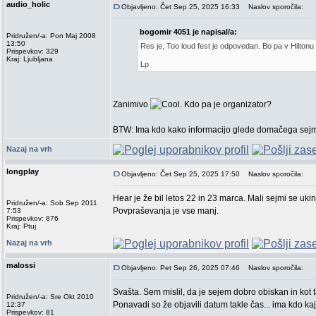
audio_holic
Objavljeno: Čet Sep 25, 2025 16:33
Naslov sporočila:
bogomir 4051 je napisal/a:
Pridružen/-a: Pon Maj 2008
13:50
Res je, Too loud fest je odpovedan. Bo pa v Hiltonu
Prispevkov: 329
Kraj: Ljubljana
Lp
Zanimivo
. Kdo pa je organizator?
BTW: Ima kdo kako informacijo glede domačega sej
Nazaj na vrh
longplay
Objavljeno: Čet Sep 25, 2025 17:50
Naslov sporočila:
Hear je že bil letos 22 in 23 marca. Mali sejmi se ukin
Pridružen/-a: Sob Sep 2011
Povpraševanja je vse manj.
7:53
Prispevkov: 876
Kraj: Ptuj
Nazaj na vrh
malossi
Objavljeno: Pet Sep 26, 2025 07:46
Naslov sporočila:
Svašta. Sem mislil, da je sejem dobro obiskan in kot
Pridružen/-a: Sre Okt 2010
Ponavadi so že objavili datum takle čas... ima kdo kaj
12:37
Prispevkov: 81