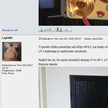
Nazaj na vrh
LightBit
Objavljeno: Sre Jan 08, 2025 00:07
Naslov sporočila:
Ti gumbi očitno povežejo ali ločijo HF/LF, pa imajo 
LF v katerega je ojačevalec povezan.
Najbrž bo ok, če samo povežeš skupaj LF in HF (- LF 
Recimo takole:
Pridružen/-a: Pon Okt 2017
23:11
Prispevkov: 2548
Kraj: Kranj