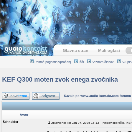
Glavna stran
Mali oglasi
Pomoč pogostih vprašanj
Išči
Seznam članov
Skupin
KEF Q300 moten zvok enega zvočnika
Kazalo po www.audio-kontakt.com forumu
Avtor
Schneider
Objavljeno: Tor Jan 07, 2025 16:13
Naslov sporočila: KE