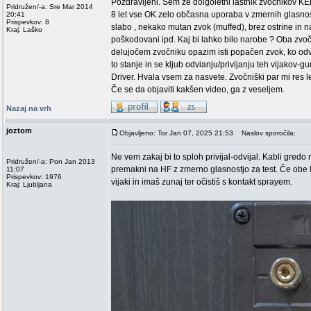
Pozdravljeni. Sem že dolgoletni lastnik zvočnikov
Pridružen/-a: Sre Mar 2014
8 let vse OK zelo občasna uporaba v zmernih glasno
20:41
Prispevkov: 8
slabo , nekako mutan zvok (muffed), brez ostrine in n
Kraj: Laško
poškodovani ipd. Kaj bi lahko bilo narobe ? Oba zvo
delujočem zvočniku opazim isti popačen zvok, ko od
to stanje in se kljub odvianju/privijanju teh vijakov-g
Driver. Hvala vsem za nasvete. Zvočniški par mi res l
Če se da objaviti kakšen video, ga z veseljem.
Nazaj na vrh
joztom
Objavljeno: Tor Jan 07, 2025 21:53
Naslov sporočila:
Ne vem zakaj bi to sploh privijal-odvijal. Kabli gred
Pridružen/-a: Pon Jan 2013
premakni na HF z zmerno glasnostjo za test. Če obe lin
11:07
Prispevkov: 1976
vijaki in imaš zunaj ter očistiš s kontakt sprayem.
Kraj: Ljubljana