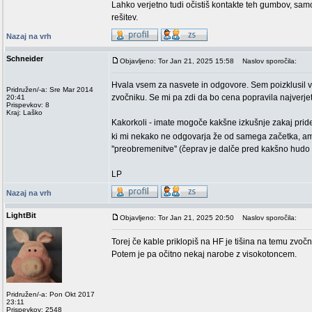
Lahko verjetno tudi očistiš kontakte teh gumbov, samo
rešitev.
Nazaj na vrh
Schneider
Objavljeno: Tor Jan 21, 2025 15:58
Naslov sporočila:
Hvala vsem za nasvete in odgovore. Sem poizklusil
Pridružen/-a: Sre Mar 2014
zvočniku. Se mi pa zdi da bo cena popravila najverjetn
20:41
Prispevkov: 8
Kraj: Laško
Kakorkoli - imate mogoče kakšne izkušnje zakaj pr
ki mi nekako ne odgovarja že od samega začetka, am
''preobremenitve'' (čeprav je dalče pred kakšno hudo 
LP
Nazaj na vrh
LightBit
Objavljeno: Tor Jan 21, 2025 20:50
Naslov sporočila:
Torej če kable priklopiš na HF je tišina na temu zvoč
Potem je pa očitno nekaj narobe z visokotoncem.
Pridružen/-a: Pon Okt 2017
23:11
Prispevkov: 2548