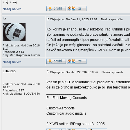
Kraj: Kranj
Nazaj na vrh
lix
Objavljeno: Tor Jan 21, 2025 23:01
Naslov sporočila:
Kolikor mi je znano, so te visokotonci radi utihnili s 
Bolj zanimiv je podatek, da ojačevalnik ne zmore zadov
načeti od premnogih klipov prešvoh ojačevalnika, ali 
Če je želja po večji glasnosti, so potrebni zvočniki z
Pridružen/-a: Ned Jan 2016
3:17
nekoč diskoteko z najmanjšim 25W NAD-om in je konkr
Prispevkov: 544
Kraj: Med Koprom in Trstom
Nazaj na vrh
LBaudio
Objavljeno: Sre Jan 22, 2025 10:26
Naslov sporočila:
Vcasih je s KEF visokotonci tudi problem s Ferrofluido
Pridružen/-a: Ned Jan 2010
delali zelo tiho in nekorektno, ko je bil star ferroflui
10:25
Prispevkov: 927
_________________
Kraj: Ljubljana, SLOVENIJA
For Fast Moving Concerts
Custom Aeroports
Custom car audio installs
2 X WR setter dBDrag street B - 2005