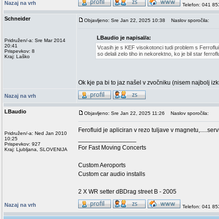
Nazaj na vrh
Telefon: 041 8
Schneider
Objavljeno: Sre Jan 22, 2025 10:38
Naslov sporočila:
LBaudio je napisal/a:
Pridružen/-a: Sre Mar 2014
20:41
Vcasih je s KEF visokotonci tudi problem s Ferroflui
Prispevkov: 8
so delali zelo tiho in nekorektno, ko je bil star ferr
Kraj: Laško
Ok kje pa bi to jaz našel v zvočniku (nisem najbolj i
Nazaj na vrh
LBaudio
Objavljeno: Sre Jan 22, 2025 11:26
Naslov sporočila:
Ferofluid je apliciran v rezo tuljave v magnetu,....
Pridružen/-a: Ned Jan 2010
_________________
10:25
Prispevkov: 927
For Fast Moving Concerts
Kraj: Ljubljana, SLOVENIJA
Custom Aeroports
Custom car audio installs
2 X WR setter dBDrag street B - 2005
Nazaj na vrh
Telefon: 041 8