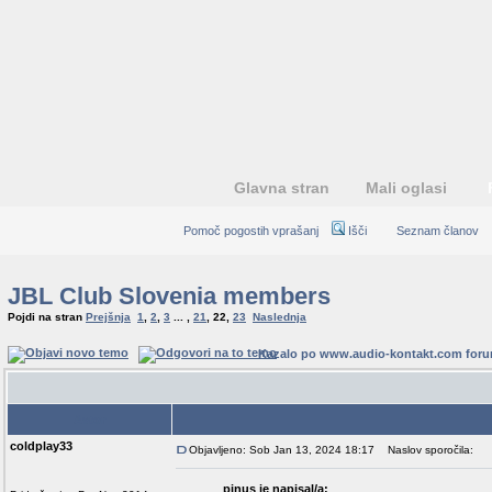
Glavna stran
Mali oglasi
Pomoč pogostih vprašanj
Išči
Seznam članov
JBL Club Slovenia members
Pojdi na stran
Prejšnja
1
,
2
,
3
... ,
21
,
22
,
23
Naslednja
Kazalo po www.audio-kontakt.com for
Avtor
coldplay33
Objavljeno: Sob Jan 13, 2024 18:17
Naslov sporočila:
pinus je napisal/a: