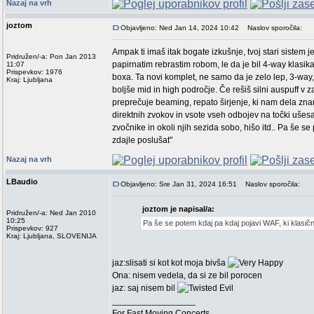
Nazaj na vrh
joztom
Objavljeno: Ned Jan 14, 2024 10:42
Naslov sporočila:
Ampak ti imaš itak bogate izkušnje, tvoj stari sistem 
Pridružen/-a: Pon Jan 2013
papirnatim rebrastim robom, le da je bil 4-way klasi
11:07
Prispevkov: 1976
boxa. Ta novi komplet, ne samo da je zelo lep, 3-way, 
Kraj: Ljubljana
boljše mid in high področje. Če rešiš silni auspuff v 
preprečuje beaming, repato širjenje, ki nam dela zna
direktnih zvokov in vsote vseh odbojev na točki ušesa.
zvočnike in okoli njih sezida sobo, hišo itd.. Pa še s
zdajle poslušat"
Nazaj na vrh
LBaudio
Objavljeno: Sre Jan 31, 2024 16:51
Naslov sporočila:
joztom je napisal/a:
Pridružen/-a: Ned Jan 2010
10:25
Pa še se potem kdaj pa kdaj pojavi WAF, ki klasičn
Prispevkov: 927
Kraj: Ljubljana, SLOVENIJA
jaz:slisati si kot kot moja bivša
Ona: nisem vedela, da si ze bil porocen
jaz: saj nisem bil
_________________
For Fast Moving Concerts