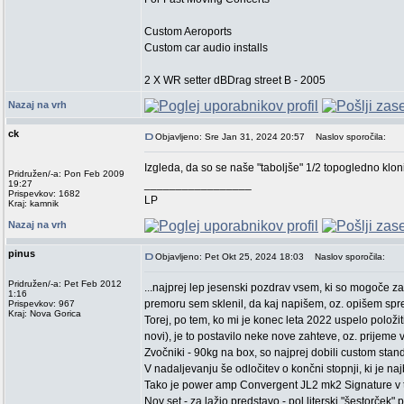
Custom Aeroports
Custom car audio installs
2 X WR setter dBDrag street B - 2005
Nazaj na vrh
ck
Objavljeno: Sre Jan 31, 2024 20:57
Naslov sporočila:
Izgleda, da so se naše "taboljše" 1/2 topogledno klon
Pridružen/-a: Pon Feb 2009
_________________
19:27
Prispevkov: 1682
LP
Kraj: kamnik
Nazaj na vrh
pinus
Objavljeno: Pet Okt 25, 2024 18:03
Naslov sporočila:
Pridružen/-a: Pet Feb 2012
...najprej lep jesenski pozdrav vsem, ki so mogoče za
1:16
premoru sem sklenil, da kaj napišem, oz. opišem spre
Prispevkov: 967
Kraj: Nova Gorica
Torej, po tem, ko mi je konec leta 2022 uspelo položi
novi), je to postavilo neke nove zahteve, oz. prijeme 
Zvočniki - 90kg na box, so najprej dobili custom stande
V nadaljevanju še odločitev o končni stopnji, ki je naj
Tako je power amp Convergent JL2 mk2 Signature v t
Nov set - za lažjo predstavo - pol literski "šestorček" 