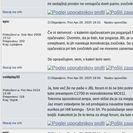
mi sedajšnji prostor ne omogoča dveh parov, zvočnikov
Nazaj na vrh
epic
Objavljeno: Pon Apr 28, 2025 16:31
Naslov sporočila:
Če ni skrivnost - s katerim ojačevalcem pa poganjaš
Pridružen/-a: Sob Nov 2009
ojačevalec. Dvomim, da je tisto, kar poganja JBL-je u
15:12
Prispevkov: 203
omejitvami, ki jih narekuje konstrukcija zvočnika. S
Kraj: Ljubljana
ojačevalca pri teh zvočnikih pač ne moremo zanemarj
Se opravičujem, vem, v kateri temi sem.
Nazaj na vrh
coldplay33
Objavljeno: Pon Apr 28, 2025 19:50
Naslov sporočila:
Ja, tole več že ne paše v JBL forum in bi se bilo pot
Pridružen/-a: Pet Nov 2014
tube preampom C2700 in monoblokoma MC611.
13:49
Prispevkov: 119
Tokovna sposobnost ampa, sem slišal da je za megije
Kraj: Vojnik
Jaz imam vstavljene še od prodajalca navadne bakren
eur/kos pri Hifi tuningu - 5A in 3A. Po poslušanje se
boljši. Kakorkoli je že to tema za drugi forum, da t
Nazaj na vrh
epic