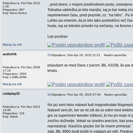
Pridružen/-a: Pet Feb 2012
...pred dnevi, v mojem predhodnem postu, omenjeno s
1:16
Tokratna udeležba je bila manjša, saj je kar nekaj zna
Prispevkov: 967
Kraj: Nova Gorica
neprimernem času, pred prazniki, oz. "na hitro".. Pa š
Lahko pa omenim, da je bilo tako posledično več časa 
hvala, saj se tokratni prisotni na srečanju, na forumu n
Lep pozdrav
Nazaj na vrh
audiofrik
Objavljeno: Sob Apr 19, 2025 11:21
Naslov sporočila:
prijavljam se med člane z parom JBL 4333B, še par dro
Pridružen/-a: Pet Dec 2008
kmalu
17:19
Prispevkov: 1503
Kraj: LJUBLJANA
Nazaj na vrh
coldplay33
Objavljeno: Pon Apr 28, 2025 07:59
Naslov sporočila:
No jaz sem letos nabavil tudi magnetostate Magnepl
Pridružen/-a: Pet Nov 2014
Nabavil sem jih, ker se mi zdi da so edini med elektro
13:49
Prispevkov: 119
gre za superioren tweeter (ribbon) ,ki mu po moje ni p
Kraj: Vojnik
zvočno doživetje. Vokali so izredno precizni, bas prav
reprodukciji. Klasične glazbe žal še nisem primerjal.
zato JBL 9900 dosti boljši in ostajam pri njih. Predno