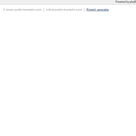
Powered by
php
© www.audio-kontakt.com | info@audio-kontakt.com |
Pogoji uporabe