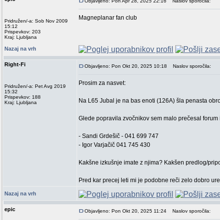
Objavljeno: Pon Apr 28, 2025 22:16
Naslov sporočila:
Magneplanar fan club
Pridružen/-a: Sob Nov 2009
15:12
Prispevkov: 203
Kraj: Ljubljana
Nazaj na vrh
Right-Fi
Objavljeno: Pon Okt 20, 2025 10:18
Naslov sporočila:
Prosim za nasvet:
Pridružen/-a: Pet Avg 2019
15:32
Prispevkov: 188
Na L65 Jubal je na bas enoti (126A) šla penasta obro
Kraj: Ljubljana
Glede popravila zvočnikov sem malo prečesal forum i
- Sandi Grdešič - 041 699 747
- Igor Varjačič 041 745 430
Kakšne izkušnje imate z njima? Kakšen predlog/prip
Pred kar precej leti mi je podobne reči zelo dobro ure
Nazaj na vrh
epic
Objavljeno: Pon Okt 20, 2025 11:24
Naslov sporočila: