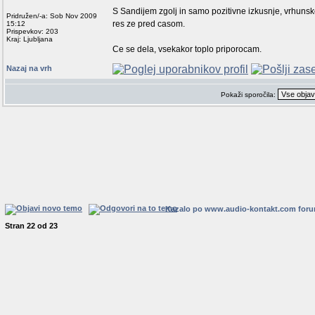
S Sandijem zgolj in samo pozitivne izkusnje, vrhunsk
Pridružen/-a: Sob Nov 2009
res ze pred casom.
15:12
Prispevkov: 203
Kraj: Ljubljana
Ce se dela, vsekakor toplo priporocam.
Nazaj na vrh
Pokaži sporočila:
Kazalo po www.audio-kontakt.com for
Stran
22
od
23