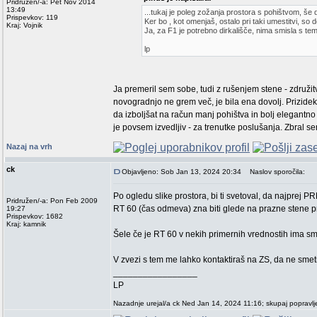
Pridružen/-a: Pet Nov 2014
13:49
...tukaj je poleg zožanja prostora s pohištvom, še 
Prispevkov: 119
Ker bo , kot omenjaš, ostalo pri taki umestitvi, so
Kraj: Vojnik
Ja, za F1 je potrebno dirkališče, nima smisla s te
lp
Ja premeril sem sobe, tudi z rušenjem stene - združitv
novogradnjo ne grem več, je bila ena dovolj. Prizidek
da izboljšat na račun manj pohištva in bolj elegantn
je povsem izvedljiv - za trenutke poslušanja. Zbral se
Nazaj na vrh
ck
Objavljeno: Sob Jan 13, 2024 20:34
Naslov sporočila:
Po ogledu slike prostora, bi ti svetoval, da najprej
Pridružen/-a: Pon Feb 2009
RT 60 (čas odmeva) zna biti glede na prazne stene pr
19:27
Prispevkov: 1682
Kraj: kamnik
Šele če je RT 60 v nekih primernih vrednostih ima smi
V zvezi s tem me lahko kontaktiraš na ZS, da ne smet
_________________
LP
Nazadnje urejal/a ck Ned Jan 14, 2024 11:16; skupaj popravlj