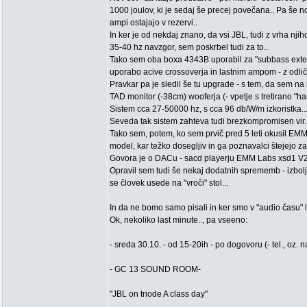
1000 joulov, ki je sedaj še precej povečana.. Pa še n
ampi ostajajo v rezervi..
In ker je od nekdaj znano, da vsi JBL, tudi z vrha nj
35-40 hz navzgor, sem poskrbel tudi za to..
Tako sem oba boxa 4343B uporabil za "subbass exten
uporabo acive crossoverja in lastnim ampom - z odličn
Pravkar pa je sledil še tu upgrade - s tem, da sem na
TAD monitor (-38cm) wooferja (- vpetje s tretirano "ha
Sistem cca 27-50000 hz, s cca 96 db/W/m izkoristka...
Seveda tak sistem zahteva tudi brezkompromisen vir.
Tako sem, potem, ko sem prvič pred 5 leti okusil EMM 
model, kar težko dosegljiv in ga poznavalci štejejo za
Govora je o DACu - sacd playerju EMM Labs xsd1 V2..T
Opravil sem tudi še nekaj dodatnih sprememb - izbol
se človek usede na "vroči" stol...
In da ne bomo samo pisali in ker smo v "audio času" leta
Ok, nekoliko last minute.., pa vseeno:
- sreda 30.10. - od 15-20ih - po dogovoru (- tel., oz. na
- GC 13 SOUND ROOM-
"JBL on triode A class day"