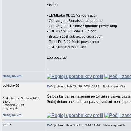
Sistem:
- EMMLabs XDS1 V2 (cd, sacd)
- Convergent Renaissance preamp
- Convergent JL2 mk2 Signature power amp
- JBL K2 S9800 Special Edition
- Bryston 10B-sub active crossover
- Rotel RHB 10 Michi power amp
- TAD subbass extension
Lep pozdrav
_
Nazaj na vrh
coldplay33
Objavljeno: Sob Okt 26, 2024 08:37
Naslov sporočila:
Če boš kaj danes na sejmu po 14 uri se vidiva. Jaz
Pridružen/-a: Pet Nov 2014
Sedaj delam na kablih, ampak saj veš pri meni je pro
13:49
Prispevkov: 119
Kraj: Vojnik
Nazaj na vrh
pinus
Objavljeno: Pon Nov 04, 2024 19:40
Naslov sporočila: