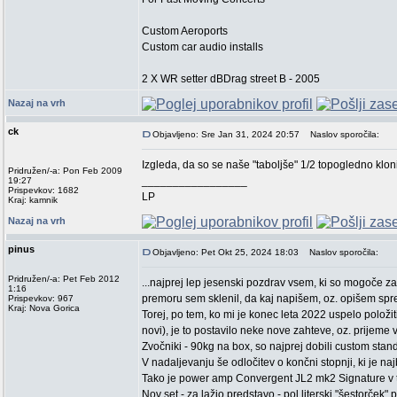
Custom Aeroports
Custom car audio installs
2 X WR setter dBDrag street B - 2005
Nazaj na vrh
ck
Objavljeno: Sre Jan 31, 2024 20:57
Naslov sporočila:
Izgleda, da so se naše "taboljše" 1/2 topogledno klon
Pridružen/-a: Pon Feb 2009
_________________
19:27
Prispevkov: 1682
LP
Kraj: kamnik
Nazaj na vrh
pinus
Objavljeno: Pet Okt 25, 2024 18:03
Naslov sporočila:
Pridružen/-a: Pet Feb 2012
...najprej lep jesenski pozdrav vsem, ki so mogoče za
1:16
premoru sem sklenil, da kaj napišem, oz. opišem spre
Prispevkov: 967
Kraj: Nova Gorica
Torej, po tem, ko mi je konec leta 2022 uspelo položi
novi), je to postavilo neke nove zahteve, oz. prijeme 
Zvočniki - 90kg na box, so najprej dobili custom stande
V nadaljevanju še odločitev o končni stopnji, ki je naj
Tako je power amp Convergent JL2 mk2 Signature v t
Nov set - za lažjo predstavo - pol literski "šestorček" 