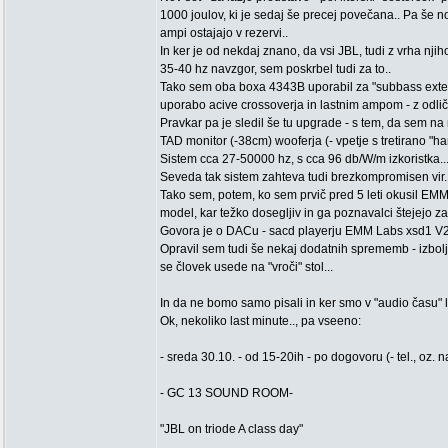
1000 joulov, ki je sedaj še precej povečana.. Pa še n
ampi ostajajo v rezervi..
In ker je od nekdaj znano, da vsi JBL, tudi z vrha nj
35-40 hz navzgor, sem poskrbel tudi za to..
Tako sem oba boxa 4343B uporabil za "subbass exten
uporabo acive crossoverja in lastnim ampom - z odličn
Pravkar pa je sledil še tu upgrade - s tem, da sem na
TAD monitor (-38cm) wooferja (- vpetje s tretirano "ha
Sistem cca 27-50000 hz, s cca 96 db/W/m izkoristka...
Seveda tak sistem zahteva tudi brezkompromisen vir.
Tako sem, potem, ko sem prvič pred 5 leti okusil EMM 
model, kar težko dosegljiv in ga poznavalci štejejo za
Govora je o DACu - sacd playerju EMM Labs xsd1 V2..T
Opravil sem tudi še nekaj dodatnih sprememb - izbol
se človek usede na "vroči" stol...
In da ne bomo samo pisali in ker smo v "audio času" leta
Ok, nekoliko last minute.., pa vseeno:
- sreda 30.10. - od 15-20ih - po dogovoru (- tel., oz. na
- GC 13 SOUND ROOM-
"JBL on triode A class day"