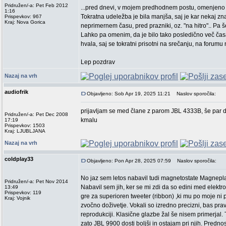
Pridružen/-a: Pet Feb 2012
...pred dnevi, v mojem predhodnem postu, omenjeno s
1:16
Tokratna udeležba je bila manjša, saj je kar nekaj zna
Prispevkov: 967
Kraj: Nova Gorica
neprimernem času, pred prazniki, oz. "na hitro".. Pa š
Lahko pa omenim, da je bilo tako posledično več časa 
hvala, saj se tokratni prisotni na srečanju, na forumu n
Lep pozdrav
Nazaj na vrh
audiofrik
Objavljeno: Sob Apr 19, 2025 11:21
Naslov sporočila:
prijavljam se med člane z parom JBL 4333B, še par dro
Pridružen/-a: Pet Dec 2008
kmalu
17:19
Prispevkov: 1503
Kraj: LJUBLJANA
Nazaj na vrh
coldplay33
Objavljeno: Pon Apr 28, 2025 07:59
Naslov sporočila:
No jaz sem letos nabavil tudi magnetostate Magnepl
Pridružen/-a: Pet Nov 2014
Nabavil sem jih, ker se mi zdi da so edini med elektro
13:49
Prispevkov: 119
gre za superioren tweeter (ribbon) ,ki mu po moje ni p
Kraj: Vojnik
zvočno doživetje. Vokali so izredno precizni, bas prav
reprodukciji. Klasične glazbe žal še nisem primerjal.
zato JBL 9900 dosti boljši in ostajam pri njih. Predno