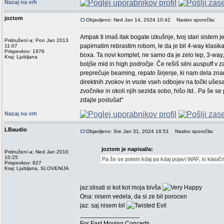
Nazaj na vrh
joztom
Objavljeno: Ned Jan 14, 2024 10:42
Naslov sporočila:
Ampak ti imaš itak bogate izkušnje, tvoj stari sistem 
Pridružen/-a: Pon Jan 2013
papirnatim rebrastim robom, le da je bil 4-way klasi
11:07
Prispevkov: 1976
boxa. Ta novi komplet, ne samo da je zelo lep, 3-way, 
Kraj: Ljubljana
boljše mid in high področje. Če rešiš silni auspuff v 
preprečuje beaming, repato širjenje, ki nam dela zna
direktnih zvokov in vsote vseh odbojev na točki ušesa.
zvočnike in okoli njih sezida sobo, hišo itd.. Pa še s
zdajle poslušat"
Nazaj na vrh
LBaudio
Objavljeno: Sre Jan 31, 2024 16:51
Naslov sporočila:
joztom je napisal/a:
Pridružen/-a: Ned Jan 2010
10:25
Pa še se potem kdaj pa kdaj pojavi WAF, ki klasičn
Prispevkov: 927
Kraj: Ljubljana, SLOVENIJA
jaz:slisati si kot kot moja bivša
Ona: nisem vedela, da si ze bil porocen
jaz: saj nisem bil
_________________
For Fast Moving Concerts