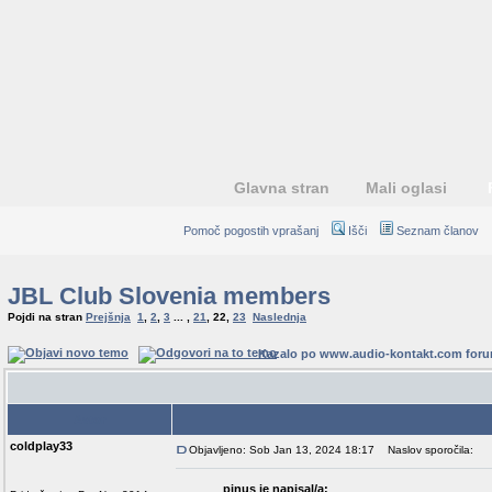
Glavna stran
Mali oglasi
Pomoč pogostih vprašanj
Išči
Seznam članov
JBL Club Slovenia members
Pojdi na stran
Prejšnja
1
,
2
,
3
... ,
21
,
22
,
23
Naslednja
Kazalo po www.audio-kontakt.com for
Avtor
coldplay33
Objavljeno: Sob Jan 13, 2024 18:17
Naslov sporočila:
pinus je napisal/a: