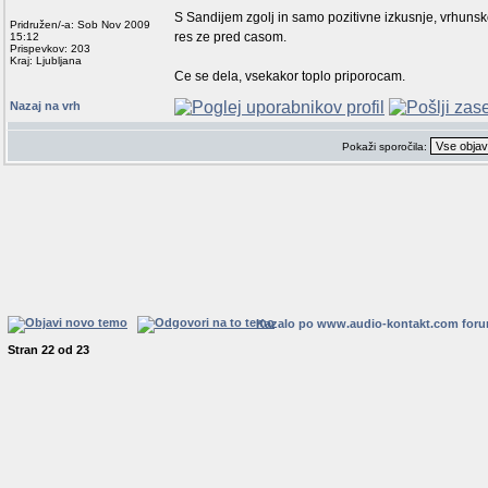
S Sandijem zgolj in samo pozitivne izkusnje, vrhunsk
Pridružen/-a: Sob Nov 2009
res ze pred casom.
15:12
Prispevkov: 203
Kraj: Ljubljana
Ce se dela, vsekakor toplo priporocam.
Nazaj na vrh
Pokaži sporočila:
Kazalo po www.audio-kontakt.com for
Stran
22
od
23