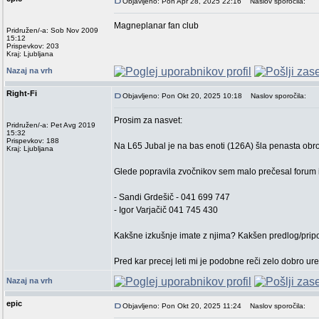
Objavljeno: Pon Apr 28, 2025 22:16
Naslov sporočila:
Magneplanar fan club
Pridružen/-a: Sob Nov 2009
15:12
Prispevkov: 203
Kraj: Ljubljana
Nazaj na vrh
Right-Fi
Objavljeno: Pon Okt 20, 2025 10:18
Naslov sporočila:
Prosim za nasvet:
Pridružen/-a: Pet Avg 2019
15:32
Prispevkov: 188
Na L65 Jubal je na bas enoti (126A) šla penasta obro
Kraj: Ljubljana
Glede popravila zvočnikov sem malo prečesal forum i
- Sandi Grdešič - 041 699 747
- Igor Varjačič 041 745 430
Kakšne izkušnje imate z njima? Kakšen predlog/prip
Pred kar precej leti mi je podobne reči zelo dobro ure
Nazaj na vrh
epic
Objavljeno: Pon Okt 20, 2025 11:24
Naslov sporočila: