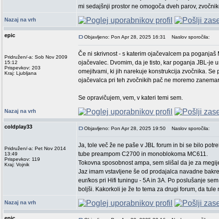
mi sedajšnji prostor ne omogoča dveh parov, zvočnikov
Nazaj na vrh
epic
Objavljeno: Pon Apr 28, 2025 16:31
Naslov sporočila:
Če ni skrivnost - s katerim ojačevalcem pa poganjaš
Pridružen/-a: Sob Nov 2009
ojačevalec. Dvomim, da je tisto, kar poganja JBL-je u
15:12
Prispevkov: 203
omejitvami, ki jih narekuje konstrukcija zvočnika. S
Kraj: Ljubljana
ojačevalca pri teh zvočnikih pač ne moremo zanemarj
Se opravičujem, vem, v kateri temi sem.
Nazaj na vrh
coldplay33
Objavljeno: Pon Apr 28, 2025 19:50
Naslov sporočila:
Ja, tole več že ne paše v JBL forum in bi se bilo pot
Pridružen/-a: Pet Nov 2014
tube preampom C2700 in monoblokoma MC611.
13:49
Prispevkov: 119
Tokovna sposobnost ampa, sem slišal da je za megije
Kraj: Vojnik
Jaz imam vstavljene še od prodajalca navadne bakren
eur/kos pri Hifi tuningu - 5A in 3A. Po poslušanje se
boljši. Kakorkoli je že to tema za drugi forum, da t
Nazaj na vrh
epic