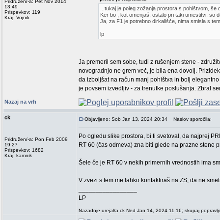
Pridružen/-a: Pet Nov 2014
13:49
...tukaj je poleg zožanja prostora s pohištvom, še 
Prispevkov: 119
Ker bo , kot omenjaš, ostalo pri taki umestitvi, so
Kraj: Vojnik
Ja, za F1 je potrebno dirkališče, nima smisla s te
lp
Ja premeril sem sobe, tudi z rušenjem stene - združitv
novogradnjo ne grem več, je bila ena dovolj. Prizidek
da izboljšat na račun manj pohištva in bolj elegantn
je povsem izvedljiv - za trenutke poslušanja. Zbral se
Nazaj na vrh
ck
Objavljeno: Sob Jan 13, 2024 20:34
Naslov sporočila:
Po ogledu slike prostora, bi ti svetoval, da najprej
Pridružen/-a: Pon Feb 2009
RT 60 (čas odmeva) zna biti glede na prazne stene pr
19:27
Prispevkov: 1682
Kraj: kamnik
Šele če je RT 60 v nekih primernih vrednostih ima smi
V zvezi s tem me lahko kontaktiraš na ZS, da ne smet
_________________
LP
Nazadnje urejal/a ck Ned Jan 14, 2024 11:16; skupaj popravlj