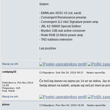
Sistem:
- EMMLabs XDS1 V2 (cd, sacd)
- Convergent Renaissance preamp
- Convergent JL2 mk2 Signature power amp
- JBL K2 S9800 Special Edition
- Bryston 10B-sub active crossover
- Rotel RHB 10 Michi power amp
- TAD subbass extension
Lep pozdrav
_
Nazaj na vrh
coldplay33
Objavljeno: Sob Okt 26, 2024 08:37
Naslov sporočila:
Če boš kaj danes na sejmu po 14 uri se vidiva. Jaz
Pridružen/-a: Pet Nov 2014
Sedaj delam na kablih, ampak saj veš pri meni je pro
13:49
Prispevkov: 119
Kraj: Vojnik
Nazaj na vrh
pinus
Objavljeno: Pon Nov 04, 2024 19:40
Naslov sporočila: