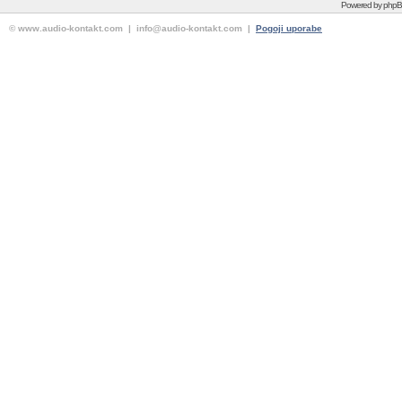
Powered by
php
© www.audio-kontakt.com | info@audio-kontakt.com |
Pogoji uporabe