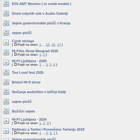
ESS AMT Monitor ( in ostali modeli )
Dnevi odprtih vrat v Audio Galeriji
Sejem gramofonskih plošč v Kranju
sejem plošč
Cizek vintage
[
Pojdi na stran:
1
...
15
,
16
,
17
]
Hi-Files Show Beograd 2025
[
Pojdi na stran:
1
,
2
]
HI-FI Ljubljana - 2025
[
Pojdi na stran:
1
...
4
,
5
,
6
]
Too Loud fest 2025
Bristol HI-fI show
Srečanje audiofilov v bližnji Italiji
sejem plošč
Božični sejem
HI-FI Ljubljana - 2024
[
Pojdi na stran:
1
,
2
,
3
]
Dedicato a Tartini / Posvečeno Tartiniju 2018
[
Pojdi na stran:
1
...
5
,
6
,
7
]
Sejem gramofonskih plošč