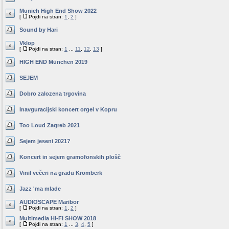
Munich High End Show 2022
[
Pojdi na stran:
1
,
2
]
Sound by Hari
Vklop
[
Pojdi na stran:
1
...
11
,
12
,
13
]
HIGH END München 2019
SEJEM
Dobro zalozena trgovina
Inavguracijski koncert orgel v Kopru
Too Loud Zagreb 2021
Sejem jeseni 2021?
Koncert in sejem gramofonskih plošč
Vinil večeri na gradu Kromberk
Jazz 'ma mlade
AUDIOSCAPE Maribor
[
Pojdi na stran:
1
,
2
]
Multimedia HI-FI SHOW 2018
[
Pojdi na stran:
1
...
3
,
4
,
5
]