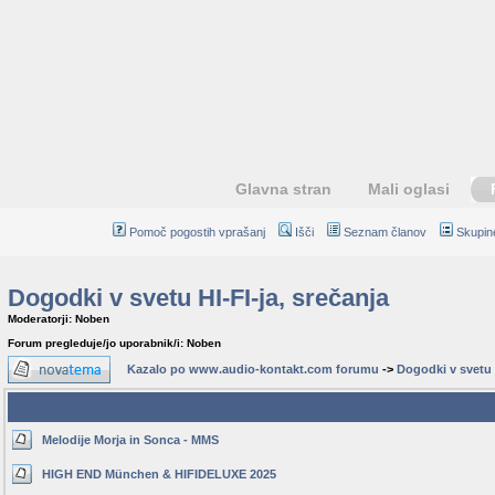
Glavna stran
Mali oglasi
Pomoč pogostih vprašanj
Išči
Seznam članov
Skupin
Dogodki v svetu HI-FI-ja, srečanja
Moderatorji: Noben
Forum pregleduje/jo uporabnik/i: Noben
Kazalo po www.audio-kontakt.com forumu
->
Dogodki v svetu H
Teme
Melodije Morja in Sonca - MMS
HIGH END München & HIFIDELUXE 2025