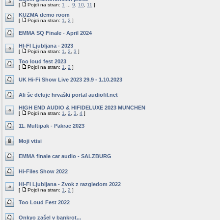
[
Pojdi na stran:
1
...
9
,
10
,
11
]
KUZMA demo room
[
Pojdi na stran:
1
,
2
]
EMMA SQ Finale - April 2024
HI-FI Ljubljana - 2023
[
Pojdi na stran:
1
,
2
,
3
]
Too loud fest 2023
[
Pojdi na stran:
1
,
2
]
UK Hi-Fi Show Live 2023 29.9 - 1.10.2023
Ali še deluje hrvaški portal audiofil.net
HIGH END AUDIO & HIFIDELUXE 2023 MUNCHEN
[
Pojdi na stran:
1
,
2
,
3
,
4
]
11. Multipak - Pakrac 2023
Moji vtisi
EMMA finale car audio - SALZBURG
Hi-Files Show 2022
HI-FI Ljubljana - Zvok z razgledom 2022
[
Pojdi na stran:
1
,
2
]
Too Loud Fest 2022
Onkyo zašel v bankrot...