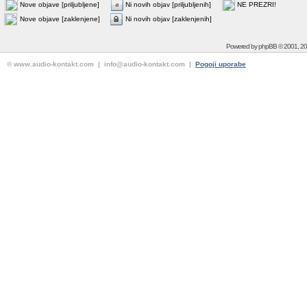
Nove objave [priljubljene]
Ni novih objav [priljubljenih]
NE PREZRI!
Nove objave [zaklenjene]
Ni novih objav [zaklenjenih]
Powered by
phpBB
© 2001, 2
© www.audio-kontakt.com | info@audio-kontakt.com |
Pogoji uporabe