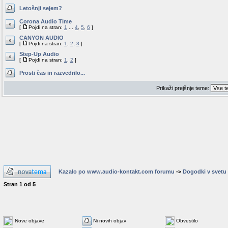
Letošnji sejem?
Corona Audio Time
[
Pojdi na stran:
1
...
4
,
5
,
6
]
CANYON AUDIO
[
Pojdi na stran:
1
,
2
,
3
]
Step-Up Audio
[
Pojdi na stran:
1
,
2
]
Prosti čas in razvedrilo...
Prikaži prejšnje teme:
Kazalo po www.audio-kontakt.com forumu
->
Dogodki v svetu H
Stran
1
od
5
Nove objave
Ni novih objav
Obvestilo